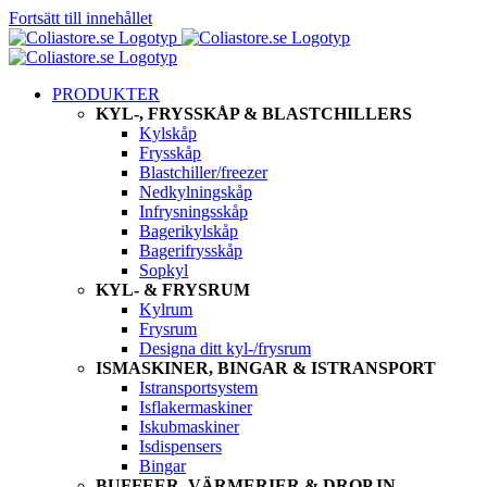
Fortsätt till innehållet
PRODUKTER
KYL-, FRYSSKÅP & BLASTCHILLERS
Kylskåp
Frysskåp
Blastchiller/freezer
Nedkylningskåp
Infrysningsskåp
Bagerikylskåp
Bagerifrysskåp
Sopkyl
KYL- & FRYSRUM
Kylrum
Frysrum
Designa ditt kyl-/frysrum
ISMASKINER, BINGAR & ISTRANSPORT
Istransportsystem
Isflakermaskiner
Iskubmaskiner
Isdispensers
Bingar
BUFFEER, VÄRMERIER & DROP IN