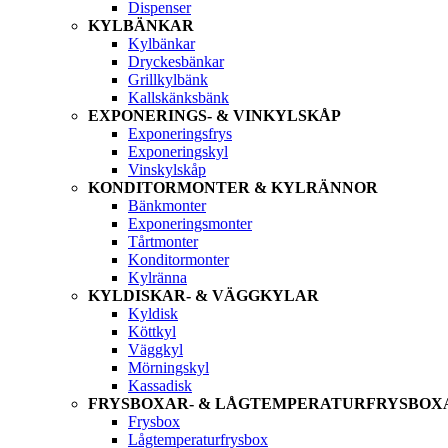
Dispenser
KYLBÄNKAR
Kylbänkar
Dryckesbänkar
Grillkylbänk
Kallskänksbänk
EXPONERINGS- & VINKYLSKÅP
Exponeringsfrys
Exponeringskyl
Vinskylskåp
KONDITORMONTER & KYLRÄNNOR
Bänkmonter
Exponeringsmonter
Tårtmonter
Konditormonter
Kylränna
KYLDISKAR- & VÄGGKYLAR
Kyldisk
Köttkyl
Väggkyl
Mörningskyl
Kassadisk
FRYSBOXAR- & LÅGTEMPERATURFRYSBOX
Frysbox
Lågtemperaturfrysbox