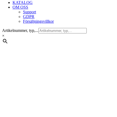
KATALOG
OM OSS
Support
GDPR
Försäljningsvillkor
Artikelnummer, typ,...
×