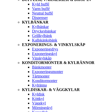
Kyld buffé
Varm buffé
Neutral buffé
Dispenser
KYLBÄNKAR
Kylbänkar
Dryckesbänkar
Grillkylbänk
Kallskänksbänk
EXPONERINGS- & VINKYLSKÅP
Exponeringsfrys
Exponeringskyl
Vinskylskåp
KONDITORMONTER & KYLRÄNNOR
Bänkmonter
Exponeringsmonter
Tårtmonter
Konditormonter
Kylränna
KYLDISKAR- & VÄGGKYLAR
Kyldisk
Köttkyl
Väggkyl
Mörningskyl