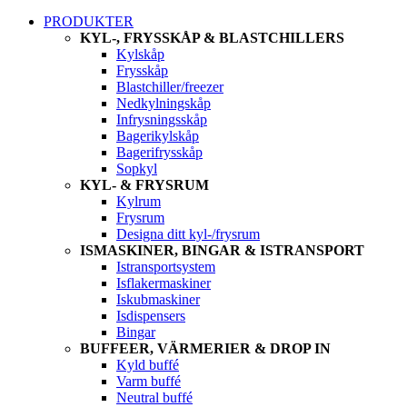
PRODUKTER
KYL-, FRYSSKÅP & BLASTCHILLERS
Kylskåp
Frysskåp
Blastchiller/freezer
Nedkylningskåp
Infrysningsskåp
Bagerikylskåp
Bagerifrysskåp
Sopkyl
KYL- & FRYSRUM
Kylrum
Frysrum
Designa ditt kyl-/frysrum
ISMASKINER, BINGAR & ISTRANSPORT
Istransportsystem
Isflakermaskiner
Iskubmaskiner
Isdispensers
Bingar
BUFFEER, VÄRMERIER & DROP IN
Kyld buffé
Varm buffé
Neutral buffé