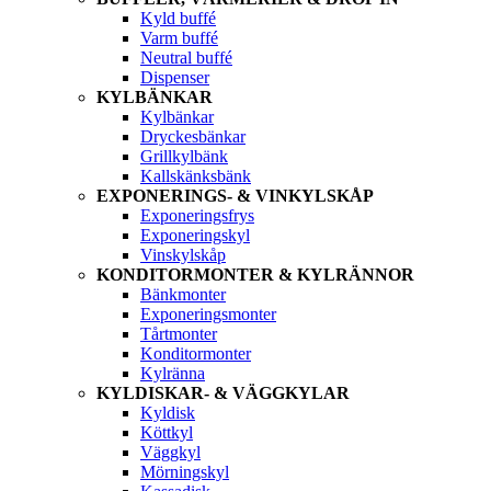
Kyld buffé
Varm buffé
Neutral buffé
Dispenser
KYLBÄNKAR
Kylbänkar
Dryckesbänkar
Grillkylbänk
Kallskänksbänk
EXPONERINGS- & VINKYLSKÅP
Exponeringsfrys
Exponeringskyl
Vinskylskåp
KONDITORMONTER & KYLRÄNNOR
Bänkmonter
Exponeringsmonter
Tårtmonter
Konditormonter
Kylränna
KYLDISKAR- & VÄGGKYLAR
Kyldisk
Köttkyl
Väggkyl
Mörningskyl