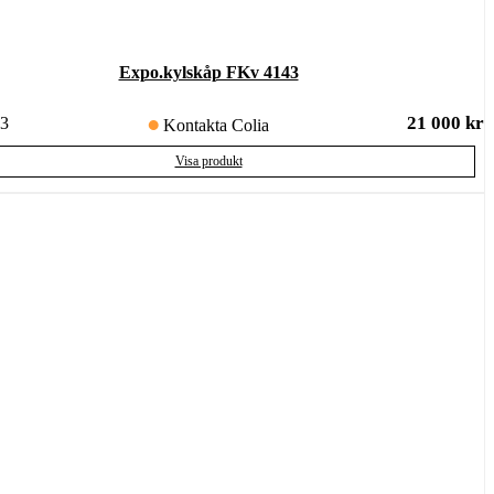
Expo.kylskåp FKv 4143
21 000
kr
3
Kontakta Colia
Visa produkt