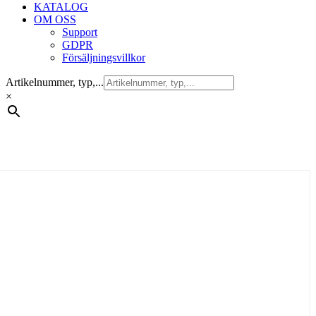
KATALOG
OM OSS
Support
GDPR
Försäljningsvillkor
Artikelnummer, typ,...
×