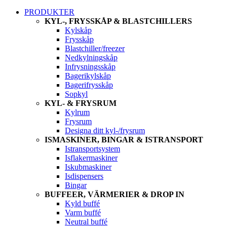
PRODUKTER
KYL-, FRYSSKÅP & BLASTCHILLERS
Kylskåp
Frysskåp
Blastchiller/freezer
Nedkylningskåp
Infrysningsskåp
Bagerikylskåp
Bagerifrysskåp
Sopkyl
KYL- & FRYSRUM
Kylrum
Frysrum
Designa ditt kyl-/frysrum
ISMASKINER, BINGAR & ISTRANSPORT
Istransportsystem
Isflakermaskiner
Iskubmaskiner
Isdispensers
Bingar
BUFFEER, VÄRMERIER & DROP IN
Kyld buffé
Varm buffé
Neutral buffé