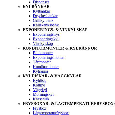
Dispenser
KYLBÄNKAR
Kylbänkar
Dryckesbänkar
Grillkylbänk
Kallskänksbänk
EXPONERINGS- & VINKYLSKÅP
Exponeringsfrys
Exponeringskyl
Vinskylskåp
KONDITORMONTER & KYLRÄNNOR
Bänkmonter
Exponeringsmonter
Tårtmonter
Konditormonter
Kylränna
KYLDISKAR- & VÄGGKYLAR
Kyldisk
Köttkyl
Väggkyl
Mörningskyl
Kassadisk
FRYSBOXAR- & LÅGTEMPERATURFRYSBOX
Frysbox
Lågtemperaturfrysbox