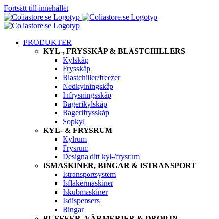
Fortsätt till innehållet
PRODUKTER
KYL-, FRYSSKÅP & BLASTCHILLERS
Kylskåp
Frysskåp
Blastchiller/freezer
Nedkylningskåp
Infrysningsskåp
Bagerikylskåp
Bagerifrysskåp
Sopkyl
KYL- & FRYSRUM
Kylrum
Frysrum
Designa ditt kyl-/frysrum
ISMASKINER, BINGAR & ISTRANSPORT
Istransportsystem
Isflakermaskiner
Iskubmaskiner
Isdispensers
Bingar
BUFFEER, VÄRMERIER & DROP IN