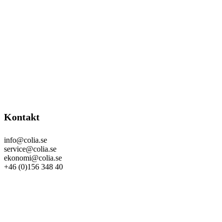
Kontakt
info@colia.se
service@colia.se
ekonomi@colia.se
+46 (0)156 348 40
GDPR