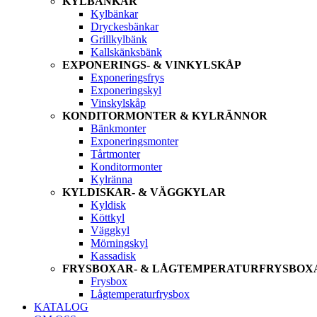
KYLBÄNKAR
Kylbänkar
Dryckesbänkar
Grillkylbänk
Kallskänksbänk
EXPONERINGS- & VINKYLSKÅP
Exponeringsfrys
Exponeringskyl
Vinskylskåp
KONDITORMONTER & KYLRÄNNOR
Bänkmonter
Exponeringsmonter
Tårtmonter
Konditormonter
Kylränna
KYLDISKAR- & VÄGGKYLAR
Kyldisk
Köttkyl
Väggkyl
Mörningskyl
Kassadisk
FRYSBOXAR- & LÅGTEMPERATURFRYSBOX
Frysbox
Lågtemperaturfrysbox
KATALOG