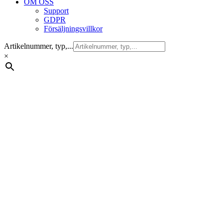
OM OSS
Support
GDPR
Försäljningsvillkor
Artikelnummer, typ,...
×