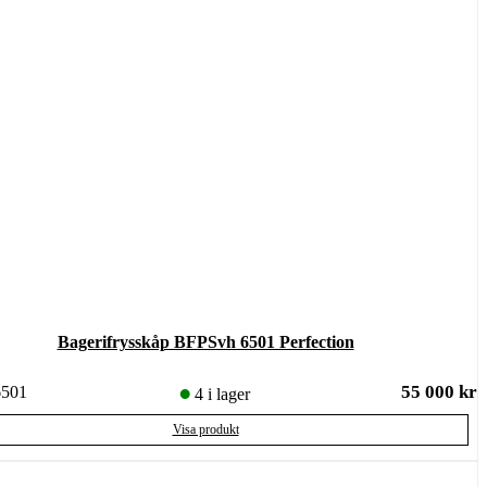
Bagerifrysskåp BFPSvh 6501 Perfection
55 000
kr
501
4 i lager
Visa produkt