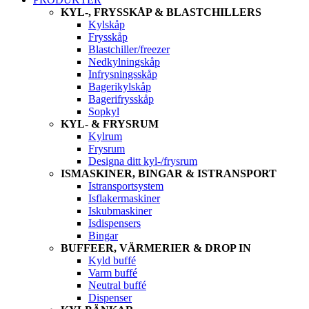
KYL-, FRYSSKÅP & BLASTCHILLERS
Kylskåp
Frysskåp
Blastchiller/freezer
Nedkylningskåp
Infrysningsskåp
Bagerikylskåp
Bagerifrysskåp
Sopkyl
KYL- & FRYSRUM
Kylrum
Frysrum
Designa ditt kyl-/frysrum
ISMASKINER, BINGAR & ISTRANSPORT
Istransportsystem
Isflakermaskiner
Iskubmaskiner
Isdispensers
Bingar
BUFFEER, VÄRMERIER & DROP IN
Kyld buffé
Varm buffé
Neutral buffé
Dispenser