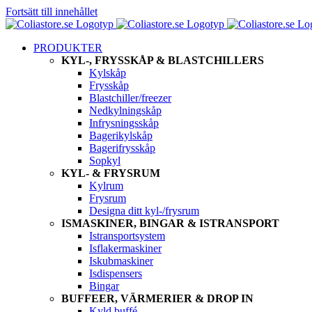
Fortsätt till innehållet
PRODUKTER
KYL-, FRYSSKÅP & BLASTCHILLERS
Kylskåp
Frysskåp
Blastchiller/freezer
Nedkylningskåp
Infrysningsskåp
Bagerikylskåp
Bagerifrysskåp
Sopkyl
KYL- & FRYSRUM
Kylrum
Frysrum
Designa ditt kyl-/frysrum
ISMASKINER, BINGAR & ISTRANSPORT
Istransportsystem
Isflakermaskiner
Iskubmaskiner
Isdispensers
Bingar
BUFFEER, VÄRMERIER & DROP IN
Kyld buffé