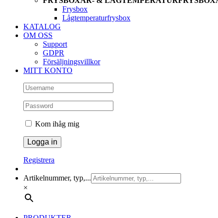
FRYSBOXAR- & LÅGTEMPERATURFRYSBOX
Frysbox
Lågtemperaturfrysbox
KATALOG
OM OSS
Support
GDPR
Försäljningsvillkor
MITT KONTO
Kom ihåg mig
Registrera
Artikelnummer, typ,...
×
PRODUKTER