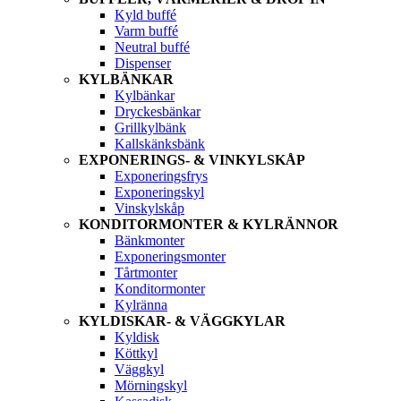
Kyld buffé
Varm buffé
Neutral buffé
Dispenser
KYLBÄNKAR
Kylbänkar
Dryckesbänkar
Grillkylbänk
Kallskänksbänk
EXPONERINGS- & VINKYLSKÅP
Exponeringsfrys
Exponeringskyl
Vinskylskåp
KONDITORMONTER & KYLRÄNNOR
Bänkmonter
Exponeringsmonter
Tårtmonter
Konditormonter
Kylränna
KYLDISKAR- & VÄGGKYLAR
Kyldisk
Köttkyl
Väggkyl
Mörningskyl