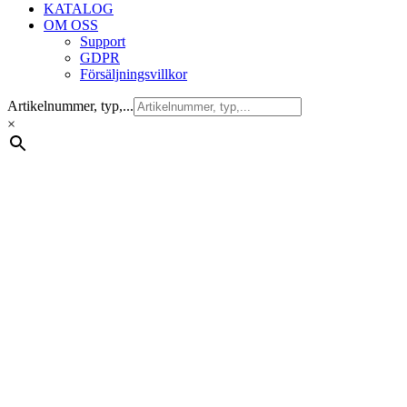
KATALOG
OM OSS
Support
GDPR
Försäljningsvillkor
Artikelnummer, typ,...
×