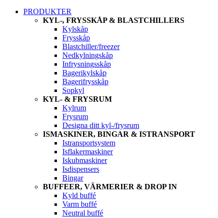
PRODUKTER
KYL-, FRYSSKÅP & BLASTCHILLERS
Kylskåp
Frysskåp
Blastchiller/freezer
Nedkylningskåp
Infrysningsskåp
Bagerikylskåp
Bagerifrysskåp
Sopkyl
KYL- & FRYSRUM
Kylrum
Frysrum
Designa ditt kyl-/frysrum
ISMASKINER, BINGAR & ISTRANSPORT
Istransportsystem
Isflakermaskiner
Iskubmaskiner
Isdispensers
Bingar
BUFFEER, VÄRMERIER & DROP IN
Kyld buffé
Varm buffé
Neutral buffé