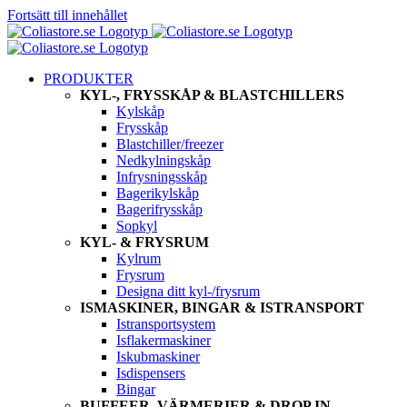
Fortsätt till innehållet
PRODUKTER
KYL-, FRYSSKÅP & BLASTCHILLERS
Kylskåp
Frysskåp
Blastchiller/freezer
Nedkylningskåp
Infrysningsskåp
Bagerikylskåp
Bagerifrysskåp
Sopkyl
KYL- & FRYSRUM
Kylrum
Frysrum
Designa ditt kyl-/frysrum
ISMASKINER, BINGAR & ISTRANSPORT
Istransportsystem
Isflakermaskiner
Iskubmaskiner
Isdispensers
Bingar
BUFFEER, VÄRMERIER & DROP IN