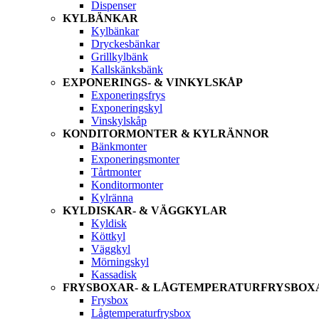
Dispenser
KYLBÄNKAR
Kylbänkar
Dryckesbänkar
Grillkylbänk
Kallskänksbänk
EXPONERINGS- & VINKYLSKÅP
Exponeringsfrys
Exponeringskyl
Vinskylskåp
KONDITORMONTER & KYLRÄNNOR
Bänkmonter
Exponeringsmonter
Tårtmonter
Konditormonter
Kylränna
KYLDISKAR- & VÄGGKYLAR
Kyldisk
Köttkyl
Väggkyl
Mörningskyl
Kassadisk
FRYSBOXAR- & LÅGTEMPERATURFRYSBOX
Frysbox
Lågtemperaturfrysbox