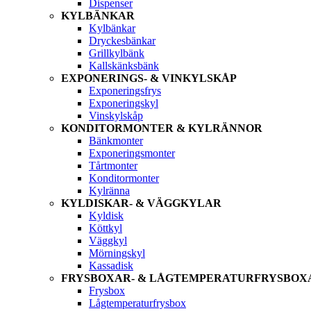
Dispenser
KYLBÄNKAR
Kylbänkar
Dryckesbänkar
Grillkylbänk
Kallskänksbänk
EXPONERINGS- & VINKYLSKÅP
Exponeringsfrys
Exponeringskyl
Vinskylskåp
KONDITORMONTER & KYLRÄNNOR
Bänkmonter
Exponeringsmonter
Tårtmonter
Konditormonter
Kylränna
KYLDISKAR- & VÄGGKYLAR
Kyldisk
Köttkyl
Väggkyl
Mörningskyl
Kassadisk
FRYSBOXAR- & LÅGTEMPERATURFRYSBOX
Frysbox
Lågtemperaturfrysbox