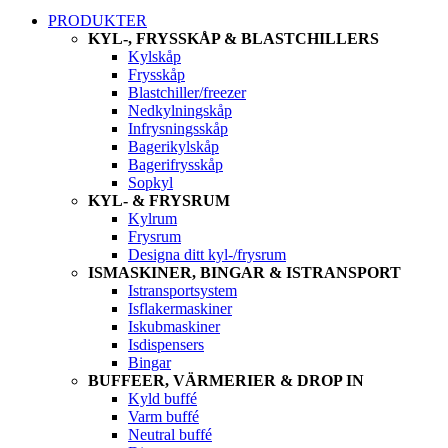
PRODUKTER
KYL-, FRYSSKÅP & BLASTCHILLERS
Kylskåp
Frysskåp
Blastchiller/freezer
Nedkylningskåp
Infrysningsskåp
Bagerikylskåp
Bagerifrysskåp
Sopkyl
KYL- & FRYSRUM
Kylrum
Frysrum
Designa ditt kyl-/frysrum
ISMASKINER, BINGAR & ISTRANSPORT
Istransportsystem
Isflakermaskiner
Iskubmaskiner
Isdispensers
Bingar
BUFFEER, VÄRMERIER & DROP IN
Kyld buffé
Varm buffé
Neutral buffé