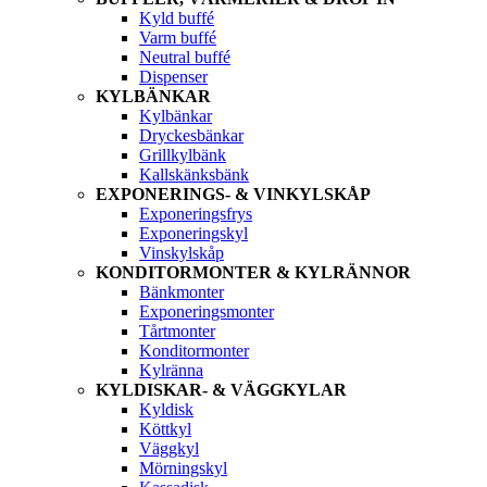
Kyld buffé
Varm buffé
Neutral buffé
Dispenser
KYLBÄNKAR
Kylbänkar
Dryckesbänkar
Grillkylbänk
Kallskänksbänk
EXPONERINGS- & VINKYLSKÅP
Exponeringsfrys
Exponeringskyl
Vinskylskåp
KONDITORMONTER & KYLRÄNNOR
Bänkmonter
Exponeringsmonter
Tårtmonter
Konditormonter
Kylränna
KYLDISKAR- & VÄGGKYLAR
Kyldisk
Köttkyl
Väggkyl
Mörningskyl