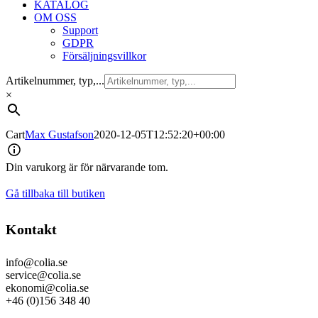
KATALOG
OM OSS
Support
GDPR
Försäljningsvillkor
Artikelnummer, typ,...
×
Cart
Max Gustafson
2020-12-05T12:52:20+00:00
Din varukorg är för närvarande tom.
Gå tillbaka till butiken
Kontakt
info@colia.se
service@colia.se
ekonomi@colia.se
+46 (0)156 348 40