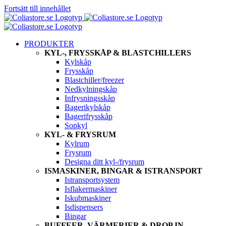
Fortsätt till innehållet
PRODUKTER
KYL-, FRYSSKÅP & BLASTCHILLERS
Kylskåp
Frysskåp
Blastchiller/freezer
Nedkylningskåp
Infrysningsskåp
Bagerikylskåp
Bagerifrysskåp
Sopkyl
KYL- & FRYSRUM
Kylrum
Frysrum
Designa ditt kyl-/frysrum
ISMASKINER, BINGAR & ISTRANSPORT
Istransportsystem
Isflakermaskiner
Iskubmaskiner
Isdispensers
Bingar
BUFFEER, VÄRMERIER & DROP IN