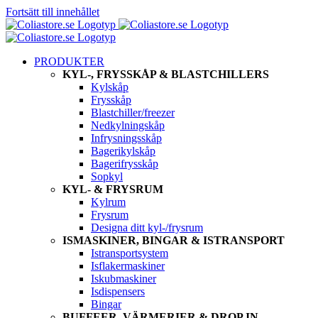
Fortsätt till innehållet
PRODUKTER
KYL-, FRYSSKÅP & BLASTCHILLERS
Kylskåp
Frysskåp
Blastchiller/freezer
Nedkylningskåp
Infrysningsskåp
Bagerikylskåp
Bagerifrysskåp
Sopkyl
KYL- & FRYSRUM
Kylrum
Frysrum
Designa ditt kyl-/frysrum
ISMASKINER, BINGAR & ISTRANSPORT
Istransportsystem
Isflakermaskiner
Iskubmaskiner
Isdispensers
Bingar
BUFFEER, VÄRMERIER & DROP IN