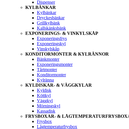
Dispenser
KYLBÄNKAR
Kylbänkar
Dryckesbänkar
Grillkylbänk
Kallskänksbänk
EXPONERINGS- & VINKYLSKÅP
Exponeringsfrys
Exponeringskyl
Vinskylskåp
KONDITORMONTER & KYLRÄNNOR
Bänkmonter
Exponeringsmonter
Tårtmonter
Konditormonter
Kylränna
KYLDISKAR- & VÄGGKYLAR
Kyldisk
Köttkyl
Väggkyl
Mörningskyl
Kassadisk
FRYSBOXAR- & LÅGTEMPERATURFRYSBOX
Frysbox
Lågtemperaturfrysbox