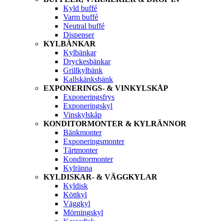
Kyld buffé
Varm buffé
Neutral buffé
Dispenser
KYLBÄNKAR
Kylbänkar
Dryckesbänkar
Grillkylbänk
Kallskänksbänk
EXPONERINGS- & VINKYLSKÅP
Exponeringsfrys
Exponeringskyl
Vinskylskåp
KONDITORMONTER & KYLRÄNNOR
Bänkmonter
Exponeringsmonter
Tårtmonter
Konditormonter
Kylränna
KYLDISKAR- & VÄGGKYLAR
Kyldisk
Köttkyl
Väggkyl
Mörningskyl