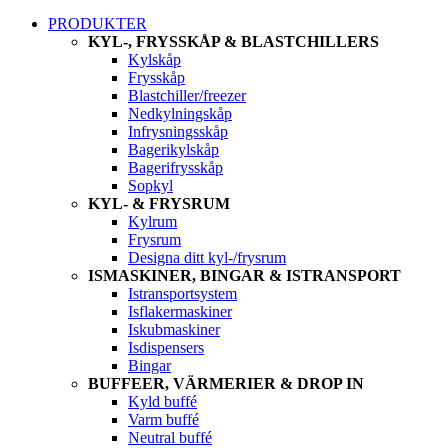
PRODUKTER
KYL-, FRYSSKÅP & BLASTCHILLERS
Kylskåp
Frysskåp
Blastchiller/freezer
Nedkylningskåp
Infrysningsskåp
Bagerikylskåp
Bagerifrysskåp
Sopkyl
KYL- & FRYSRUM
Kylrum
Frysrum
Designa ditt kyl-/frysrum
ISMASKINER, BINGAR & ISTRANSPORT
Istransportsystem
Isflakermaskiner
Iskubmaskiner
Isdispensers
Bingar
BUFFEER, VÄRMERIER & DROP IN
Kyld buffé
Varm buffé
Neutral buffé