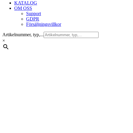
KATALOG
OM OSS
Support
GDPR
Försäljningsvillkor
Artikelnummer, typ,...
×