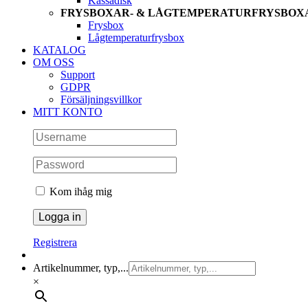
Kassadisk
FRYSBOXAR- & LÅGTEMPERATURFRYSBOX
Frysbox
Lågtemperaturfrysbox
KATALOG
OM OSS
Support
GDPR
Försäljningsvillkor
MITT KONTO
Kom ihåg mig
Registrera
Artikelnummer, typ,...
×