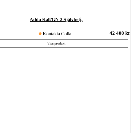
Adda Kall/GN 2 Självbetj.
42 400
kr
u
Kontakta Colia
Visa produkt