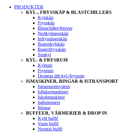
PRODUKTER
KYL-, FRYSSKÅP & BLASTCHILLERS
Kylskåp
Frysskåp
Blastchiller/freezer
Nedkylningskåp
Infrysningsskåp
Bagerikylskåp
Bagerifrysskåp
Sopkyl
KYL- & FRYSRUM
Kylrum
Frysrum
Designa ditt kyl-/frysrum
ISMASKINER, BINGAR & ISTRANSPORT
Istransportsystem
Isflakermaskiner
Iskubmaskiner
Isdispensers
Bingar
BUFFEER, VÄRMERIER & DROP IN
Kyld buffé
Varm buffé
Neutral buffé