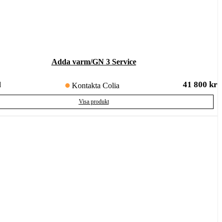
Adda varm/GN 3 Service
41 800
kr
d
Kontakta Colia
Visa produkt