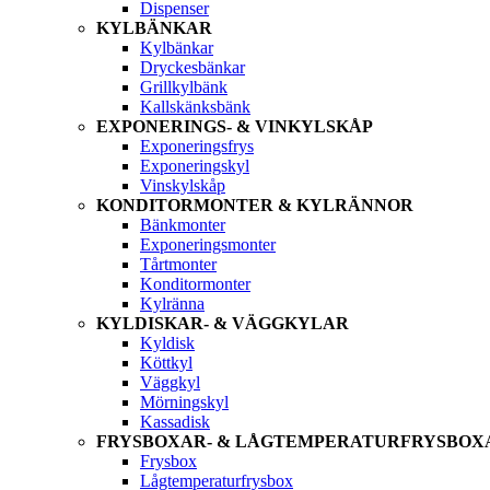
Dispenser
KYLBÄNKAR
Kylbänkar
Dryckesbänkar
Grillkylbänk
Kallskänksbänk
EXPONERINGS- & VINKYLSKÅP
Exponeringsfrys
Exponeringskyl
Vinskylskåp
KONDITORMONTER & KYLRÄNNOR
Bänkmonter
Exponeringsmonter
Tårtmonter
Konditormonter
Kylränna
KYLDISKAR- & VÄGGKYLAR
Kyldisk
Köttkyl
Väggkyl
Mörningskyl
Kassadisk
FRYSBOXAR- & LÅGTEMPERATURFRYSBOX
Frysbox
Lågtemperaturfrysbox