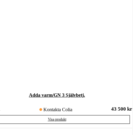
Adda varm/GN 3 Självbetj.
43 500
kr
d
Kontakta Colia
Visa produkt