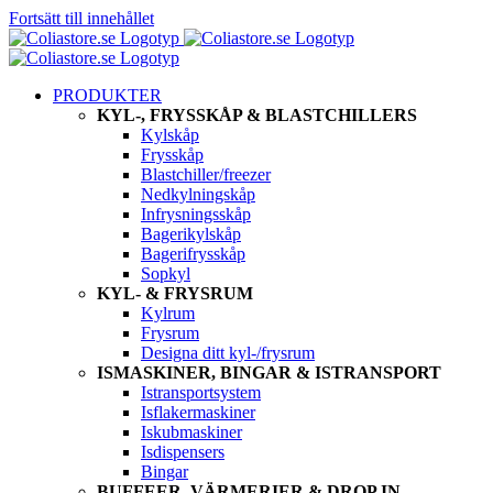
Fortsätt till innehållet
PRODUKTER
KYL-, FRYSSKÅP & BLASTCHILLERS
Kylskåp
Frysskåp
Blastchiller/freezer
Nedkylningskåp
Infrysningsskåp
Bagerikylskåp
Bagerifrysskåp
Sopkyl
KYL- & FRYSRUM
Kylrum
Frysrum
Designa ditt kyl-/frysrum
ISMASKINER, BINGAR & ISTRANSPORT
Istransportsystem
Isflakermaskiner
Iskubmaskiner
Isdispensers
Bingar
BUFFEER, VÄRMERIER & DROP IN