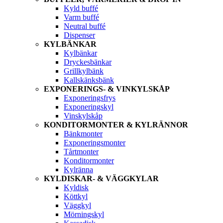
Kyld buffé
Varm buffé
Neutral buffé
Dispenser
KYLBÄNKAR
Kylbänkar
Dryckesbänkar
Grillkylbänk
Kallskänksbänk
EXPONERINGS- & VINKYLSKÅP
Exponeringsfrys
Exponeringskyl
Vinskylskåp
KONDITORMONTER & KYLRÄNNOR
Bänkmonter
Exponeringsmonter
Tårtmonter
Konditormonter
Kylränna
KYLDISKAR- & VÄGGKYLAR
Kyldisk
Köttkyl
Väggkyl
Mörningskyl