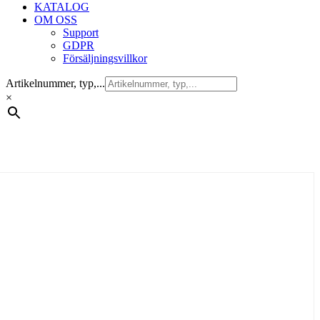
KATALOG
OM OSS
Support
GDPR
Försäljningsvillkor
Artikelnummer, typ,...
×