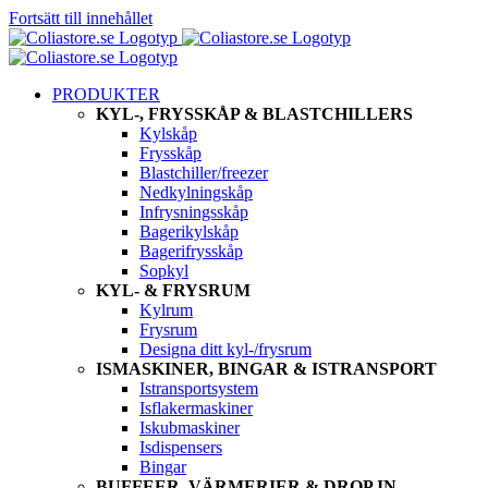
Fortsätt till innehållet
PRODUKTER
KYL-, FRYSSKÅP & BLASTCHILLERS
Kylskåp
Frysskåp
Blastchiller/freezer
Nedkylningskåp
Infrysningsskåp
Bagerikylskåp
Bagerifrysskåp
Sopkyl
KYL- & FRYSRUM
Kylrum
Frysrum
Designa ditt kyl-/frysrum
ISMASKINER, BINGAR & ISTRANSPORT
Istransportsystem
Isflakermaskiner
Iskubmaskiner
Isdispensers
Bingar
BUFFEER, VÄRMERIER & DROP IN