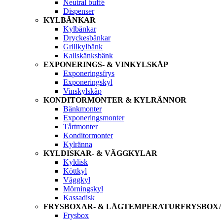
Neutral buffé
Dispenser
KYLBÄNKAR
Kylbänkar
Dryckesbänkar
Grillkylbänk
Kallskänksbänk
EXPONERINGS- & VINKYLSKÅP
Exponeringsfrys
Exponeringskyl
Vinskylskåp
KONDITORMONTER & KYLRÄNNOR
Bänkmonter
Exponeringsmonter
Tårtmonter
Konditormonter
Kylränna
KYLDISKAR- & VÄGGKYLAR
Kyldisk
Köttkyl
Väggkyl
Mörningskyl
Kassadisk
FRYSBOXAR- & LÅGTEMPERATURFRYSBOX
Frysbox