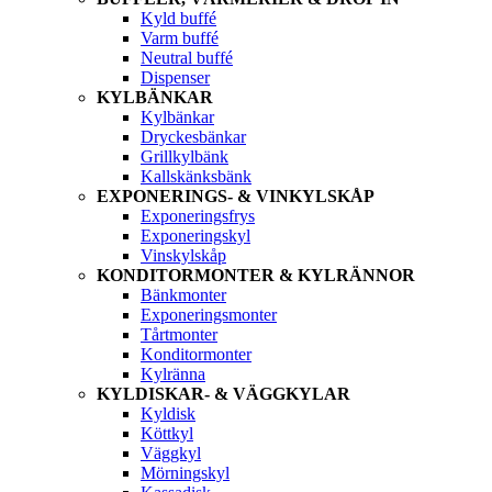
Kyld buffé
Varm buffé
Neutral buffé
Dispenser
KYLBÄNKAR
Kylbänkar
Dryckesbänkar
Grillkylbänk
Kallskänksbänk
EXPONERINGS- & VINKYLSKÅP
Exponeringsfrys
Exponeringskyl
Vinskylskåp
KONDITORMONTER & KYLRÄNNOR
Bänkmonter
Exponeringsmonter
Tårtmonter
Konditormonter
Kylränna
KYLDISKAR- & VÄGGKYLAR
Kyldisk
Köttkyl
Väggkyl
Mörningskyl