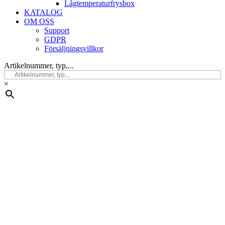
Lågtemperaturfrysbox
KATALOG
OM OSS
Support
GDPR
Försäljningsvillkor
Artikelnummer, typ,...
×