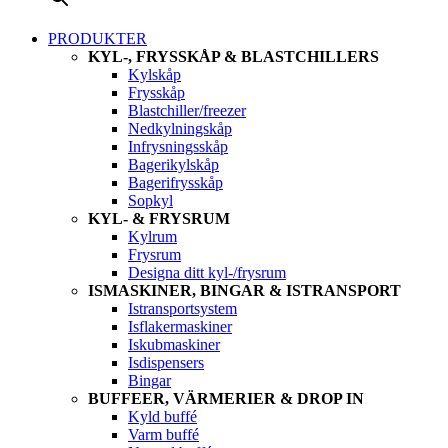
PRODUKTER
KYL-, FRYSSKÅP & BLASTCHILLERS
Kylskåp
Frysskåp
Blastchiller/freezer
Nedkylningskåp
Infrysningsskåp
Bagerikylskåp
Bagerifrysskåp
Sopkyl
KYL- & FRYSRUM
Kylrum
Frysrum
Designa ditt kyl-/frysrum
ISMASKINER, BINGAR & ISTRANSPORT
Istransportsystem
Isflakermaskiner
Iskubmaskiner
Isdispensers
Bingar
BUFFEER, VÄRMERIER & DROP IN
Kyld buffé
Varm buffé