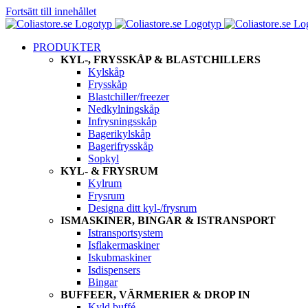
Fortsätt till innehållet
PRODUKTER
KYL-, FRYSSKÅP & BLASTCHILLERS
Kylskåp
Frysskåp
Blastchiller/freezer
Nedkylningskåp
Infrysningsskåp
Bagerikylskåp
Bagerifrysskåp
Sopkyl
KYL- & FRYSRUM
Kylrum
Frysrum
Designa ditt kyl-/frysrum
ISMASKINER, BINGAR & ISTRANSPORT
Istransportsystem
Isflakermaskiner
Iskubmaskiner
Isdispensers
Bingar
BUFFEER, VÄRMERIER & DROP IN
Kyld buffé