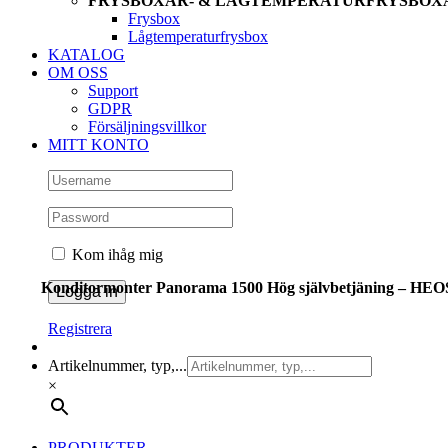
FRYSBOXAR- & LÅGTEMPERATURFRYSBOX
Frysbox
Lågtemperaturfrysbox
KATALOG
OM OSS
Support
GDPR
Försäljningsvillkor
MITT KONTO
Kom ihåg mig
Konditormonter Panorama 1500 Hög självbetjäning – HEO
Registrera
Artikelnummer, typ,...
×
PRODUKTER