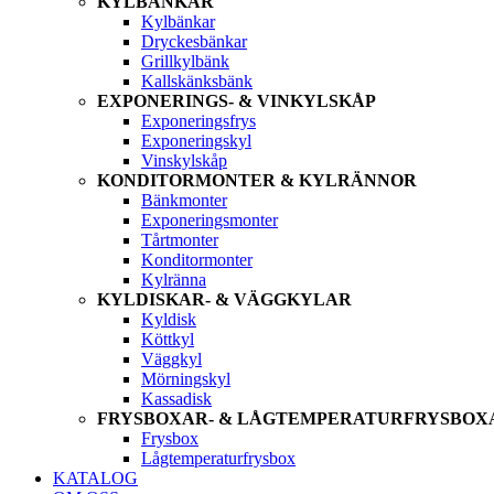
KYLBÄNKAR
Kylbänkar
Dryckesbänkar
Grillkylbänk
Kallskänksbänk
EXPONERINGS- & VINKYLSKÅP
Exponeringsfrys
Exponeringskyl
Vinskylskåp
KONDITORMONTER & KYLRÄNNOR
Bänkmonter
Exponeringsmonter
Tårtmonter
Konditormonter
Kylränna
KYLDISKAR- & VÄGGKYLAR
Kyldisk
Köttkyl
Väggkyl
Mörningskyl
Kassadisk
FRYSBOXAR- & LÅGTEMPERATURFRYSBOX
Frysbox
Lågtemperaturfrysbox
KATALOG