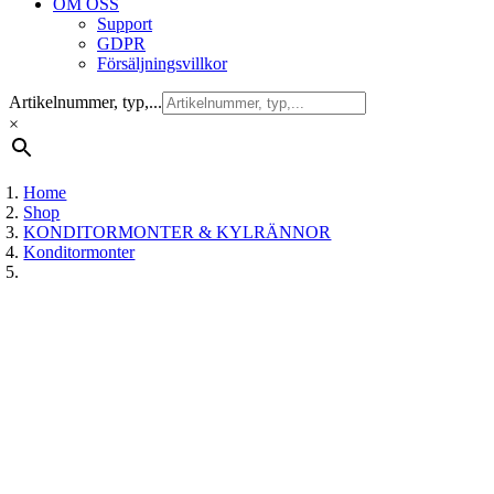
OM OSS
Support
GDPR
Försäljningsvillkor
Artikelnummer, typ,...
×
Home
Shop
KONDITORMONTER & KYLRÄNNOR
Konditormonter