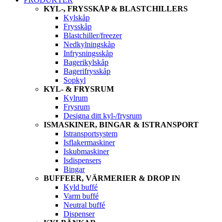
KYL-, FRYSSKÅP & BLASTCHILLERS
Kylskåp
Frysskåp
Blastchiller/freezer
Nedkylningskåp
Infrysningsskåp
Bagerikylskåp
Bagerifrysskåp
Sopkyl
KYL- & FRYSRUM
Kylrum
Frysrum
Designa ditt kyl-/frysrum
ISMASKINER, BINGAR & ISTRANSPORT
Istransportsystem
Isflakermaskiner
Iskubmaskiner
Isdispensers
Bingar
BUFFEER, VÄRMERIER & DROP IN
Kyld buffé
Varm buffé
Neutral buffé
Dispenser