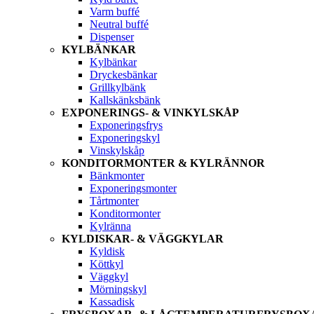
Varm buffé
Neutral buffé
Dispenser
KYLBÄNKAR
Kylbänkar
Dryckesbänkar
Grillkylbänk
Kallskänksbänk
EXPONERINGS- & VINKYLSKÅP
Exponeringsfrys
Exponeringskyl
Vinskylskåp
KONDITORMONTER & KYLRÄNNOR
Bänkmonter
Exponeringsmonter
Tårtmonter
Konditormonter
Kylränna
KYLDISKAR- & VÄGGKYLAR
Kyldisk
Köttkyl
Väggkyl
Mörningskyl
Kassadisk