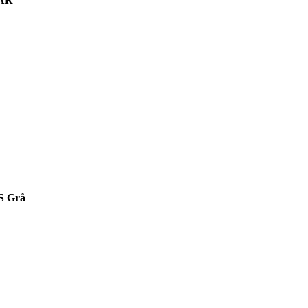
AR
S Grå