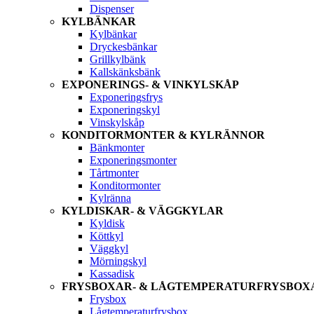
Dispenser
KYLBÄNKAR
Kylbänkar
Dryckesbänkar
Grillkylbänk
Kallskänksbänk
EXPONERINGS- & VINKYLSKÅP
Exponeringsfrys
Exponeringskyl
Vinskylskåp
KONDITORMONTER & KYLRÄNNOR
Bänkmonter
Exponeringsmonter
Tårtmonter
Konditormonter
Kylränna
KYLDISKAR- & VÄGGKYLAR
Kyldisk
Köttkyl
Väggkyl
Mörningskyl
Kassadisk
FRYSBOXAR- & LÅGTEMPERATURFRYSBOX
Frysbox
Lågtemperaturfrysbox