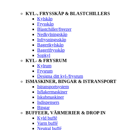
KYL-, FRYSSKÅP & BLASTCHILLERS
Kylskåp
Frysskåp
Blastchiller/freezer
Nedkylningskåp
Infrysningsskåp
Bagerikylskåp
Bagerifrysskåp
Sopkyl
KYL- & FRYSRUM
Kylrum
Frysrum
Designa ditt kyl-/frysrum
ISMASKINER, BINGAR & ISTRANSPORT
Istransportsystem
Isflakermaskiner
Iskubmaskiner
Isdispensers
Bingar
BUFFEER, VÄRMERIER & DROP IN
Kyld buffé
Varm buffé
Neutral buffé