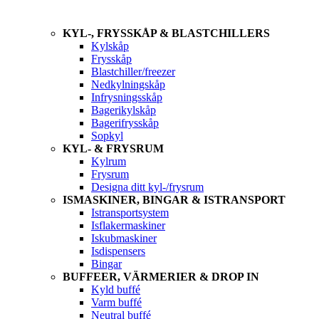
KYL-, FRYSSKÅP & BLASTCHILLERS
Kylskåp
Frysskåp
Blastchiller/freezer
Nedkylningskåp
Infrysningsskåp
Bagerikylskåp
Bagerifrysskåp
Sopkyl
KYL- & FRYSRUM
Kylrum
Frysrum
Designa ditt kyl-/frysrum
ISMASKINER, BINGAR & ISTRANSPORT
Istransportsystem
Isflakermaskiner
Iskubmaskiner
Isdispensers
Bingar
BUFFEER, VÄRMERIER & DROP IN
Kyld buffé
Varm buffé
Neutral buffé