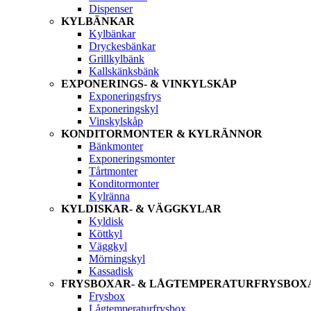
Dispenser
KYLBÄNKAR
Kylbänkar
Dryckesbänkar
Grillkylbänk
Kallskänksbänk
EXPONERINGS- & VINKYLSKÅP
Exponeringsfrys
Exponeringskyl
Vinskylskåp
KONDITORMONTER & KYLRÄNNOR
Bänkmonter
Exponeringsmonter
Tårtmonter
Konditormonter
Kylränna
KYLDISKAR- & VÄGGKYLAR
Kyldisk
Köttkyl
Väggkyl
Mörningskyl
Kassadisk
FRYSBOXAR- & LÅGTEMPERATURFRYSBOX
Frysbox
Lågtemperaturfrysbox