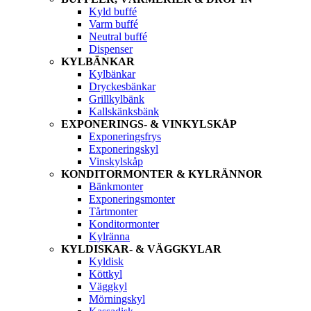
Kyld buffé
Varm buffé
Neutral buffé
Dispenser
KYLBÄNKAR
Kylbänkar
Dryckesbänkar
Grillkylbänk
Kallskänksbänk
EXPONERINGS- & VINKYLSKÅP
Exponeringsfrys
Exponeringskyl
Vinskylskåp
KONDITORMONTER & KYLRÄNNOR
Bänkmonter
Exponeringsmonter
Tårtmonter
Konditormonter
Kylränna
KYLDISKAR- & VÄGGKYLAR
Kyldisk
Köttkyl
Väggkyl
Mörningskyl