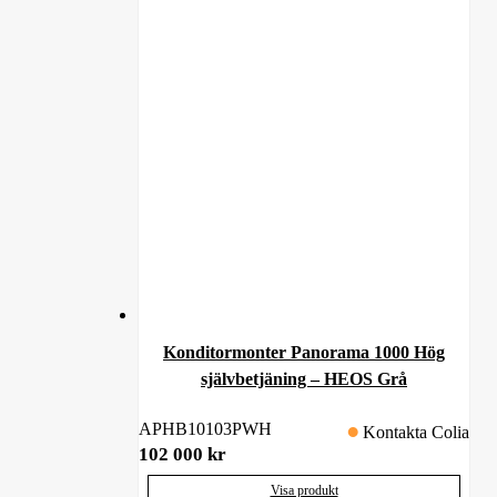
Konditormonter Panorama 1000 Hög
självbetjäning – HEOS Grå
APHB10103PWH
Kontakta Colia
102 000
kr
Visa produkt