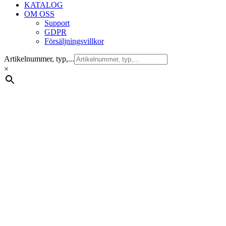
KATALOG
OM OSS
Support
GDPR
Försäljningsvillkor
Artikelnummer, typ,...
×