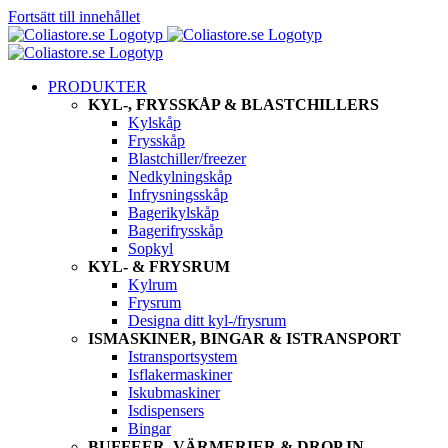
Fortsätt till innehållet
PRODUKTER
KYL-, FRYSSKÅP & BLASTCHILLERS
Kylskåp
Frysskåp
Blastchiller/freezer
Nedkylningskåp
Infrysningsskåp
Bagerikylskåp
Bagerifrysskåp
Sopkyl
KYL- & FRYSRUM
Kylrum
Frysrum
Designa ditt kyl-/frysrum
ISMASKINER, BINGAR & ISTRANSPORT
Istransportsystem
Isflakermaskiner
Iskubmaskiner
Isdispensers
Bingar
BUFFEER, VÄRMERIER & DROP IN