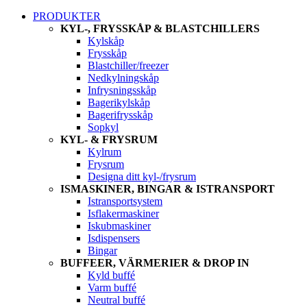
PRODUKTER
KYL-, FRYSSKÅP & BLASTCHILLERS
Kylskåp
Frysskåp
Blastchiller/freezer
Nedkylningskåp
Infrysningsskåp
Bagerikylskåp
Bagerifrysskåp
Sopkyl
KYL- & FRYSRUM
Kylrum
Frysrum
Designa ditt kyl-/frysrum
ISMASKINER, BINGAR & ISTRANSPORT
Istransportsystem
Isflakermaskiner
Iskubmaskiner
Isdispensers
Bingar
BUFFEER, VÄRMERIER & DROP IN
Kyld buffé
Varm buffé
Neutral buffé