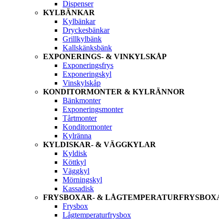
Dispenser
KYLBÄNKAR
Kylbänkar
Dryckesbänkar
Grillkylbänk
Kallskänksbänk
EXPONERINGS- & VINKYLSKÅP
Exponeringsfrys
Exponeringskyl
Vinskylskåp
KONDITORMONTER & KYLRÄNNOR
Bänkmonter
Exponeringsmonter
Tårtmonter
Konditormonter
Kylränna
KYLDISKAR- & VÄGGKYLAR
Kyldisk
Köttkyl
Väggkyl
Mörningskyl
Kassadisk
FRYSBOXAR- & LÅGTEMPERATURFRYSBOX
Frysbox
Lågtemperaturfrysbox