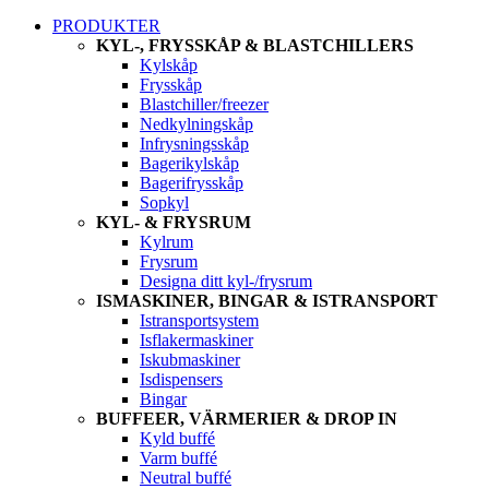
PRODUKTER
KYL-, FRYSSKÅP & BLASTCHILLERS
Kylskåp
Frysskåp
Blastchiller/freezer
Nedkylningskåp
Infrysningsskåp
Bagerikylskåp
Bagerifrysskåp
Sopkyl
KYL- & FRYSRUM
Kylrum
Frysrum
Designa ditt kyl-/frysrum
ISMASKINER, BINGAR & ISTRANSPORT
Istransportsystem
Isflakermaskiner
Iskubmaskiner
Isdispensers
Bingar
BUFFEER, VÄRMERIER & DROP IN
Kyld buffé
Varm buffé
Neutral buffé