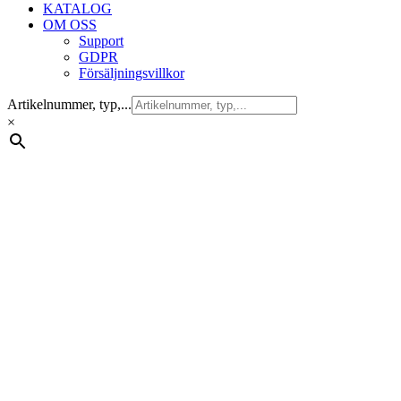
KATALOG
OM OSS
Support
GDPR
Försäljningsvillkor
Artikelnummer, typ,...
×