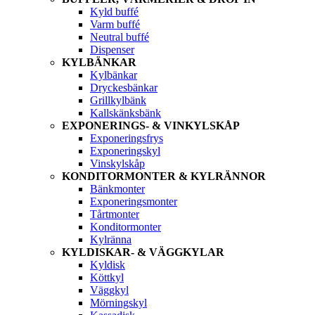
Kyld buffé
Varm buffé
Neutral buffé
Dispenser
KYLBÄNKAR
Kylbänkar
Dryckesbänkar
Grillkylbänk
Kallskänksbänk
EXPONERINGS- & VINKYLSKÅP
Exponeringsfrys
Exponeringskyl
Vinskylskåp
KONDITORMONTER & KYLRÄNNOR
Bänkmonter
Exponeringsmonter
Tårtmonter
Konditormonter
Kylränna
KYLDISKAR- & VÄGGKYLAR
Kyldisk
Köttkyl
Väggkyl
Mörningskyl