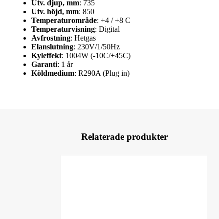
Utv. djup, mm
: 735
Utv. höjd, mm
: 850
Temperaturområde
: +4 / +8 C
Temperaturvisning
: Digital
Avfrostning
: Hetgas
Elanslutning
: 230V/1/50Hz
Kyleffekt
: 1004W (-10C/+45C)
Garanti
: 1 år
Köldmedium
: R290A (Plug in)
Relaterade produkter