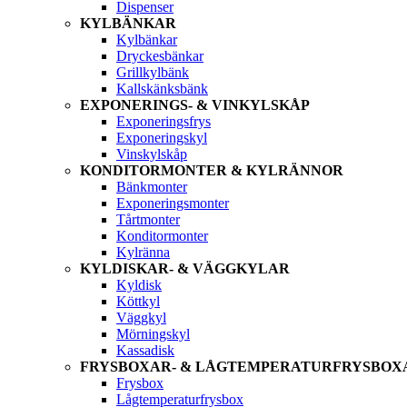
Dispenser
KYLBÄNKAR
Kylbänkar
Dryckesbänkar
Grillkylbänk
Kallskänksbänk
EXPONERINGS- & VINKYLSKÅP
Exponeringsfrys
Exponeringskyl
Vinskylskåp
KONDITORMONTER & KYLRÄNNOR
Bänkmonter
Exponeringsmonter
Tårtmonter
Konditormonter
Kylränna
KYLDISKAR- & VÄGGKYLAR
Kyldisk
Köttkyl
Väggkyl
Mörningskyl
Kassadisk
FRYSBOXAR- & LÅGTEMPERATURFRYSBOX
Frysbox
Lågtemperaturfrysbox