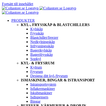
Fortsätt till innehållet
PRODUKTER
KYL-, FRYSSKÅP & BLASTCHILLERS
Kylskåp
Frysskåp
Blastchiller/freezer
Nedkylningskåp
Infrysningsskåp
Bagerikylskåp
Bagerifrysskåp
Sopkyl
KYL- & FRYSRUM
Kylrum
Frysrum
Designa ditt kyl-/frysrum
ISMASKINER, BINGAR & ISTRANSPORT
Istransportsystem
Isflakermaskiner
Iskubmaskiner
Isdispensers
Bingar
BUFFEER, VÄRMERIER & DROP IN