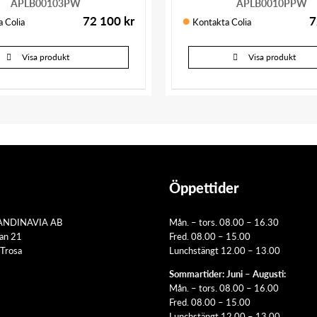
APLB00103PW
APLB0010PPW
72 100
kr
7
 Colia
Kontakta Colia
Visa produkt
Visa produkt
Öppettider
ANDINAVIA AB
Mån. – tors. 08.00 – 16.30
tan 21
Fred. 08.00 – 15.00
Trosa
Lunchstängt 12.00 – 13.00
Sommartider: Juni – Augusti:
Mån. – tors. 08.00 – 16.00
Fred. 08.00 – 15.00
Lunchstängt 12.00 – 13.00