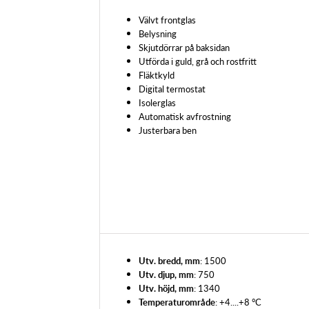
Välvt frontglas
Belysning
Skjutdörrar på baksidan
Utförda i guld, grå och rostfritt
Fläktkyld
Digital termostat
Isolerglas
Automatisk avfrostning
Justerbara ben
Utv. bredd, mm
: 1500
Utv. djup, mm
: 750
Utv. höjd, mm
: 1340
Temperaturområde
: +4....+8 °C