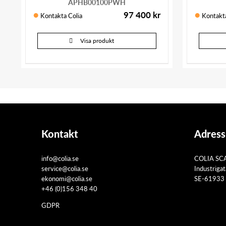
APHB00100PWH
97 400
kr
Kontakta Colia
Kontakta
Visa produkt
Kontakt
Adress
info@colia.se
COLIA SC
service@colia.se
Industriga
ekonomi@colia.se
SE-61933 
+46 (0)156 348 40
GDPR