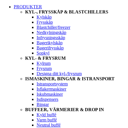
PRODUKTER
KYL-, FRYSSKÅP & BLASTCHILLERS
Kylskåp
Frysskåp
Blastchiller/freezer
Nedkylningskåp
Infrysningsskåp
Bagerikylskåp
Bagerifrysskåp
Sopkyl
KYL- & FRYSRUM
Kylrum
Frysrum
Designa ditt kyl-/frysrum
ISMASKINER, BINGAR & ISTRANSPORT
Istransportsystem
Isflakermaskiner
Iskubmaskiner
Isdispensers
Bingar
BUFFEER, VÄRMERIER & DROP IN
Kyld buffé
Varm buffé
Neutral buffé