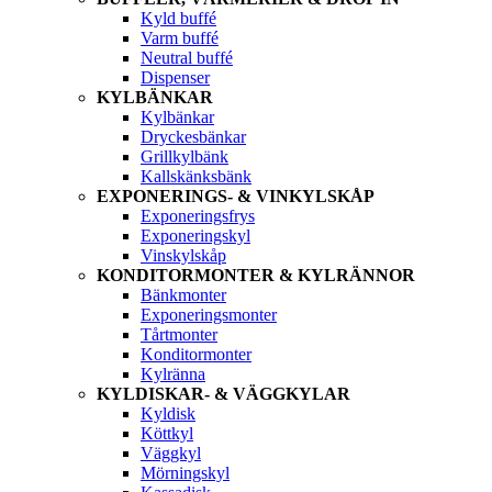
Kyld buffé
Varm buffé
Neutral buffé
Dispenser
KYLBÄNKAR
Kylbänkar
Dryckesbänkar
Grillkylbänk
Kallskänksbänk
EXPONERINGS- & VINKYLSKÅP
Exponeringsfrys
Exponeringskyl
Vinskylskåp
KONDITORMONTER & KYLRÄNNOR
Bänkmonter
Exponeringsmonter
Tårtmonter
Konditormonter
Kylränna
KYLDISKAR- & VÄGGKYLAR
Kyldisk
Köttkyl
Väggkyl
Mörningskyl