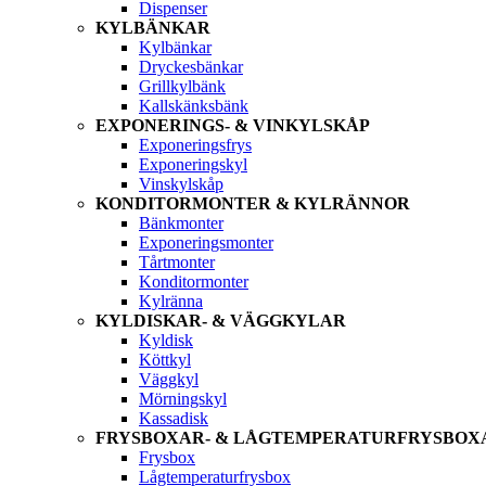
Dispenser
KYLBÄNKAR
Kylbänkar
Dryckesbänkar
Grillkylbänk
Kallskänksbänk
EXPONERINGS- & VINKYLSKÅP
Exponeringsfrys
Exponeringskyl
Vinskylskåp
KONDITORMONTER & KYLRÄNNOR
Bänkmonter
Exponeringsmonter
Tårtmonter
Konditormonter
Kylränna
KYLDISKAR- & VÄGGKYLAR
Kyldisk
Köttkyl
Väggkyl
Mörningskyl
Kassadisk
FRYSBOXAR- & LÅGTEMPERATURFRYSBOX
Frysbox
Lågtemperaturfrysbox