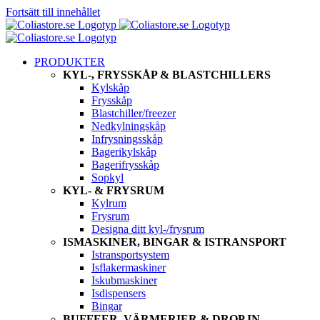
Fortsätt till innehållet
PRODUKTER
KYL-, FRYSSKÅP & BLASTCHILLERS
Kylskåp
Frysskåp
Blastchiller/freezer
Nedkylningskåp
Infrysningsskåp
Bagerikylskåp
Bagerifrysskåp
Sopkyl
KYL- & FRYSRUM
Kylrum
Frysrum
Designa ditt kyl-/frysrum
ISMASKINER, BINGAR & ISTRANSPORT
Istransportsystem
Isflakermaskiner
Iskubmaskiner
Isdispensers
Bingar
BUFFEER, VÄRMERIER & DROP IN