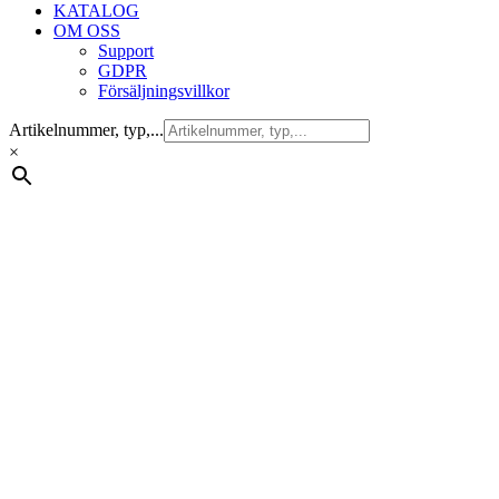
KATALOG
OM OSS
Support
GDPR
Försäljningsvillkor
Artikelnummer, typ,...
×