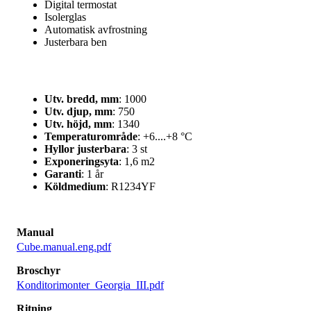
Digital termostat
Isolerglas
Automatisk avfrostning
Justerbara ben
Utv. bredd, mm
: 1000
Utv. djup, mm
: 750
Utv. höjd, mm
: 1340
Temperaturområde
: +6....+8 °C
Hyllor justerbara
: 3 st
Exponeringsyta
: 1,6 m2
Garanti
: 1 år
Köldmedium
: R1234YF
Manual
Cube.manual.eng.pdf
Broschyr
Konditorimonter_Georgia_III.pdf
Ritning