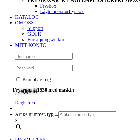
FRYSBOXAR- & LÅGTEMPERATURFRYSBOX
Frysbox
Lågtemperaturfrysbox
KATALOG
OM OSS
Support
GDPR
Försäljningsvillkor
MITT KONTO
Kom ihåg mig
Frysrum, F1530 med maskin
Registrera
Artikelnummer, typ,...
×
PRODUKTER