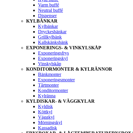
Varm buffé
Neutral buffé
Dispenser
KYLBÄNKAR
Kylbänkar
Dryckesbänkar
Grillkylbänk
Kallskänksbänk
EXPONERINGS- & VINKYLSKÅP
Exponeringsfrys
Exponeringskyl
Vinskylskåp
KONDITORMONTER & KYLRÄNNOR
Bänkmonter
Exponeringsmonter
Tårtmonter
Konditormonter
Kylränna
KYLDISKAR- & VÄGGKYLAR
Kyldisk
Köttkyl
Väggkyl
Mörningskyl
Kassadisk