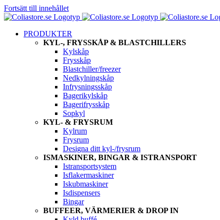
Fortsätt till innehållet
PRODUKTER
KYL-, FRYSSKÅP & BLASTCHILLERS
Kylskåp
Frysskåp
Blastchiller/freezer
Nedkylningskåp
Infrysningsskåp
Bagerikylskåp
Bagerifrysskåp
Sopkyl
KYL- & FRYSRUM
Kylrum
Frysrum
Designa ditt kyl-/frysrum
ISMASKINER, BINGAR & ISTRANSPORT
Istransportsystem
Isflakermaskiner
Iskubmaskiner
Isdispensers
Bingar
BUFFEER, VÄRMERIER & DROP IN
Kyld buffé