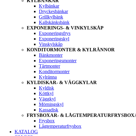
KYLBÄNKAR
Kylbänkar
Dryckesbänkar
Grillkylbänk
Kallskänksbänk
EXPONERINGS- & VINKYLSKÅP
Exponeringsfrys
Exponeringskyl
Vinskylskåp
KONDITORMONTER & KYLRÄNNOR
Bänkmonter
Exponeringsmonter
Tårtmonter
Konditormonter
Kylränna
KYLDISKAR- & VÄGGKYLAR
Kyldisk
Köttkyl
Väggkyl
Mörningskyl
Kassadisk
FRYSBOXAR- & LÅGTEMPERATURFRYSBOX
Frysbox
Lågtemperaturfrysbox
KATALOG