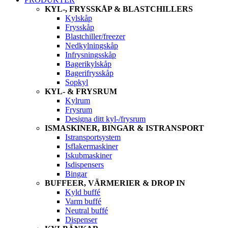
KYL-, FRYSSKÅP & BLASTCHILLERS
Kylskåp
Frysskåp
Blastchiller/freezer
Nedkylningskåp
Infrysningsskåp
Bagerikylskåp
Bagerifrysskåp
Sopkyl
KYL- & FRYSRUM
Kylrum
Frysrum
Designa ditt kyl-/frysrum
ISMASKINER, BINGAR & ISTRANSPORT
Istransportsystem
Isflakermaskiner
Iskubmaskiner
Isdispensers
Bingar
BUFFEER, VÄRMERIER & DROP IN
Kyld buffé
Varm buffé
Neutral buffé
Dispenser