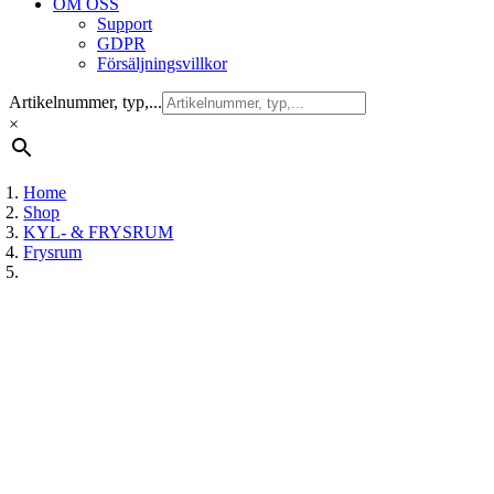
OM OSS
Support
GDPR
Försäljningsvillkor
Artikelnummer, typ,...
×
Home
Shop
KYL- & FRYSRUM
Frysrum