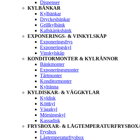
Dispenser
KYLBÄNKAR
Kylbänkar
Dryckesbänkar
Grillkylbänk
Kallskänksbänk
EXPONERINGS- & VINKYLSKÅP
Exponeringsfrys
Exponeringskyl
Vinskylskåp
KONDITORMONTER & KYLRÄNNOR
Bänkmonter
Exponeringsmonter
Tårtmonter
Konditormonter
Kylränna
KYLDISKAR- & VÄGGKYLAR
Kyldisk
Köttkyl
Väggkyl
Mörningskyl
Kassadisk
FRYSBOXAR- & LÅGTEMPERATURFRYSBOX
Frysbox
Lågtemperaturfrysbox