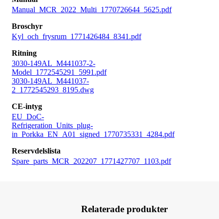
Manual_MCR_2022_Multi_1770726644_5625.pdf
Broschyr
Kyl_och_frysrum_1771426484_8341.pdf
Ritning
3030-149AL_M441037-2-
Model_1772545291_5991.pdf
3030-149AL_M441037-
2_1772545293_8195.dwg
CE-intyg
EU_DoC-
Refrigeration_Units_plug-
in_Porkka_EN_A01_signed_1770735331_4284.pdf
Reservdelslista
Spare_parts_MCR_202207_1771427707_1103.pdf
Relaterade produkter