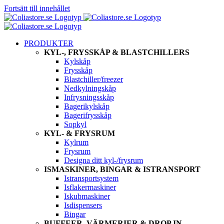
Fortsätt till innehållet
PRODUKTER
KYL-, FRYSSKÅP & BLASTCHILLERS
Kylskåp
Frysskåp
Blastchiller/freezer
Nedkylningskåp
Infrysningsskåp
Bagerikylskåp
Bagerifrysskåp
Sopkyl
KYL- & FRYSRUM
Kylrum
Frysrum
Designa ditt kyl-/frysrum
ISMASKINER, BINGAR & ISTRANSPORT
Istransportsystem
Isflakermaskiner
Iskubmaskiner
Isdispensers
Bingar
BUFFEER, VÄRMERIER & DROP IN