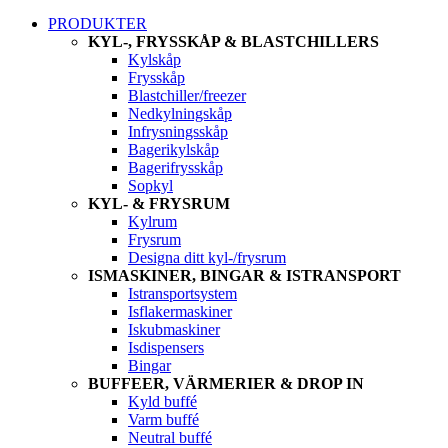
PRODUKTER
KYL-, FRYSSKÅP & BLASTCHILLERS
Kylskåp
Frysskåp
Blastchiller/freezer
Nedkylningskåp
Infrysningsskåp
Bagerikylskåp
Bagerifrysskåp
Sopkyl
KYL- & FRYSRUM
Kylrum
Frysrum
Designa ditt kyl-/frysrum
ISMASKINER, BINGAR & ISTRANSPORT
Istransportsystem
Isflakermaskiner
Iskubmaskiner
Isdispensers
Bingar
BUFFEER, VÄRMERIER & DROP IN
Kyld buffé
Varm buffé
Neutral buffé