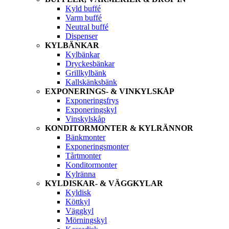
Kyld buffé
Varm buffé
Neutral buffé
Dispenser
KYLBÄNKAR
Kylbänkar
Dryckesbänkar
Grillkylbänk
Kallskänksbänk
EXPONERINGS- & VINKYLSKÅP
Exponeringsfrys
Exponeringskyl
Vinskylskåp
KONDITORMONTER & KYLRÄNNOR
Bänkmonter
Exponeringsmonter
Tårtmonter
Konditormonter
Kylränna
KYLDISKAR- & VÄGGKYLAR
Kyldisk
Köttkyl
Väggkyl
Mörningskyl