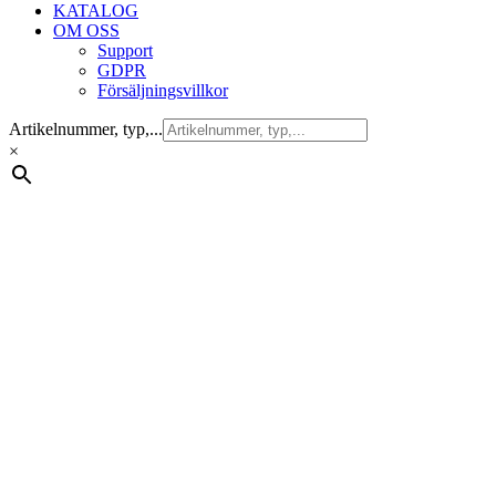
KATALOG
OM OSS
Support
GDPR
Försäljningsvillkor
Artikelnummer, typ,...
×