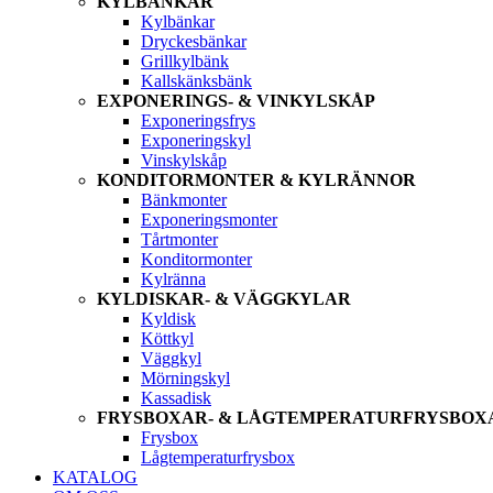
KYLBÄNKAR
Kylbänkar
Dryckesbänkar
Grillkylbänk
Kallskänksbänk
EXPONERINGS- & VINKYLSKÅP
Exponeringsfrys
Exponeringskyl
Vinskylskåp
KONDITORMONTER & KYLRÄNNOR
Bänkmonter
Exponeringsmonter
Tårtmonter
Konditormonter
Kylränna
KYLDISKAR- & VÄGGKYLAR
Kyldisk
Köttkyl
Väggkyl
Mörningskyl
Kassadisk
FRYSBOXAR- & LÅGTEMPERATURFRYSBOX
Frysbox
Lågtemperaturfrysbox
KATALOG