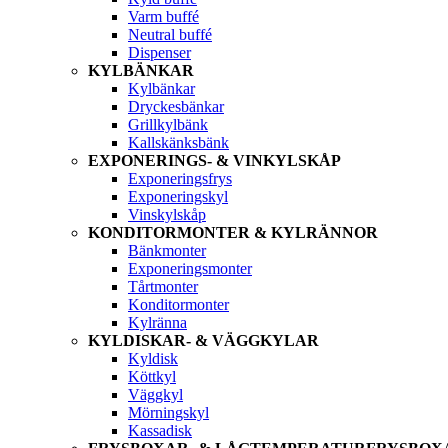
Varm buffé
Neutral buffé
Dispenser
KYLBÄNKAR
Kylbänkar
Dryckesbänkar
Grillkylbänk
Kallskänksbänk
EXPONERINGS- & VINKYLSKÅP
Exponeringsfrys
Exponeringskyl
Vinskylskåp
KONDITORMONTER & KYLRÄNNOR
Bänkmonter
Exponeringsmonter
Tårtmonter
Konditormonter
Kylränna
KYLDISKAR- & VÄGGKYLAR
Kyldisk
Köttkyl
Väggkyl
Mörningskyl
Kassadisk