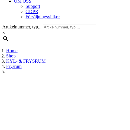
OM OSS
Support
GDPR
Försäljningsvillkor
Artikelnummer, typ,...
×
Home
Shop
KYL- & FRYSRUM
Frysrum