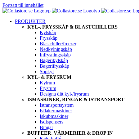
Fortsätt till innehållet
PRODUKTER
KYL-, FRYSSKÅP & BLASTCHILLERS
Kylskåp
Frysskåp
Blastchiller/freezer
Nedkylningskåp
Infrysningsskåp
Bagerikylskåp
Bagerifrysskåp
Sopkyl
KYL- & FRYSRUM
Kylrum
Frysrum
Designa ditt kyl-/frysrum
ISMASKINER, BINGAR & ISTRANSPORT
Istransportsystem
Isflakermaskiner
Iskubmaskiner
Isdispensers
Bingar
BUFFEER, VÄRMERIER & DROP IN
Kyld buffé