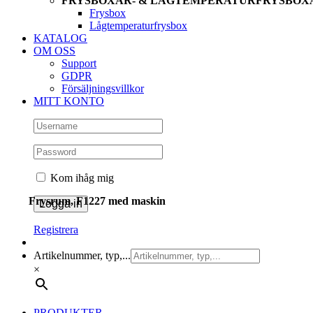
FRYSBOXAR- & LÅGTEMPERATURFRYSBOX
Frysbox
Lågtemperaturfrysbox
KATALOG
OM OSS
Support
GDPR
Försäljningsvillkor
MITT KONTO
Kom ihåg mig
Frysrum, F1227 med maskin
Registrera
Artikelnummer, typ,...
×
PRODUKTER