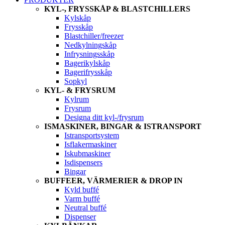
KYL-, FRYSSKÅP & BLASTCHILLERS
Kylskåp
Frysskåp
Blastchiller/freezer
Nedkylningskåp
Infrysningsskåp
Bagerikylskåp
Bagerifrysskåp
Sopkyl
KYL- & FRYSRUM
Kylrum
Frysrum
Designa ditt kyl-/frysrum
ISMASKINER, BINGAR & ISTRANSPORT
Istransportsystem
Isflakermaskiner
Iskubmaskiner
Isdispensers
Bingar
BUFFEER, VÄRMERIER & DROP IN
Kyld buffé
Varm buffé
Neutral buffé
Dispenser