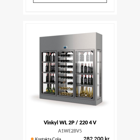
Vinkyl WL 2P / 220 4 V
A1WE2BV5
282 200
kr
Kontakta Colia