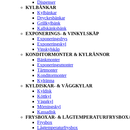
Dispenser
KYLBÄNKAR
Kylbänkar
Dryckesbänkar
Grillkylbänk
Kallskänksbänk
EXPONERINGS- & VINKYLSKÅP
Exponeringsfrys
Exponeringskyl
Vinskylskåp
KONDITORMONTER & KYLRÄNNOR
Bänkmonter
Exponeringsmonter
Tårtmonter
Konditormonter
Kylränna
KYLDISKAR- & VÄGGKYLAR
Kyldisk
Köttkyl
Väggkyl
Mörningskyl
Kassadisk
FRYSBOXAR- & LÅGTEMPERATURFRYSBOX
Frysbox
Lågtemperaturfrysbox