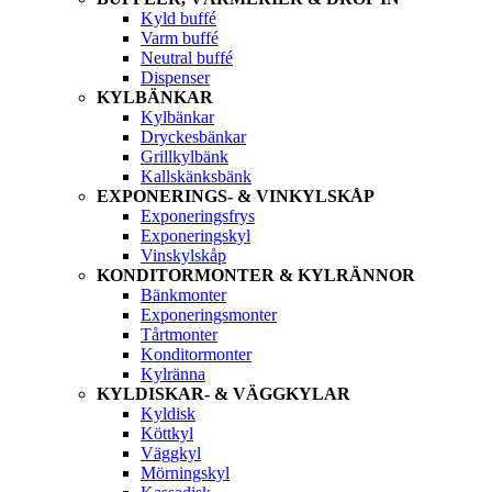
Kyld buffé
Varm buffé
Neutral buffé
Dispenser
KYLBÄNKAR
Kylbänkar
Dryckesbänkar
Grillkylbänk
Kallskänksbänk
EXPONERINGS- & VINKYLSKÅP
Exponeringsfrys
Exponeringskyl
Vinskylskåp
KONDITORMONTER & KYLRÄNNOR
Bänkmonter
Exponeringsmonter
Tårtmonter
Konditormonter
Kylränna
KYLDISKAR- & VÄGGKYLAR
Kyldisk
Köttkyl
Väggkyl
Mörningskyl