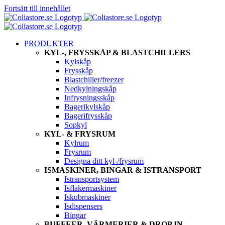
Fortsätt till innehållet
PRODUKTER
KYL-, FRYSSKÅP & BLASTCHILLERS
Kylskåp
Frysskåp
Blastchiller/freezer
Nedkylningskåp
Infrysningsskåp
Bagerikylskåp
Bagerifrysskåp
Sopkyl
KYL- & FRYSRUM
Kylrum
Frysrum
Designa ditt kyl-/frysrum
ISMASKINER, BINGAR & ISTRANSPORT
Istransportsystem
Isflakermaskiner
Iskubmaskiner
Isdispensers
Bingar
BUFFEER, VÄRMERIER & DROP IN