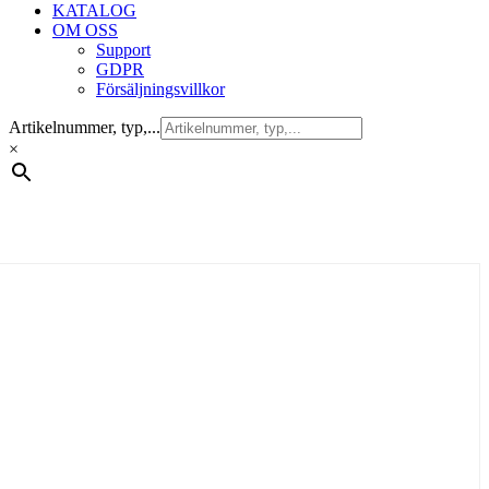
KATALOG
OM OSS
Support
GDPR
Försäljningsvillkor
Artikelnummer, typ,...
×