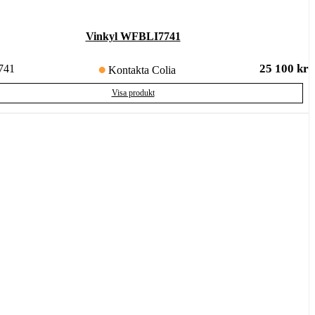
Vinkyl WFBLI7741
25 100
kr
741
Kontakta Colia
Visa produkt