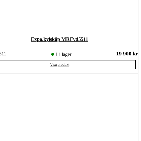
Expo.kylskåp MRFvd5511
19 900
kr
511
1 i lager
Visa produkt