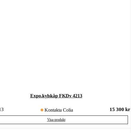
Expo.kylskåp FKDv 4213
15 300
kr
13
Kontakta Colia
Visa produkt