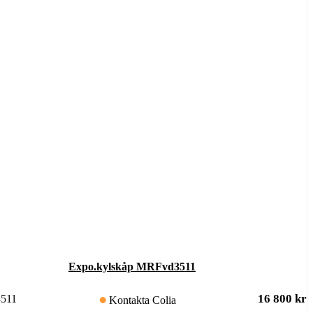
Expo.kylskåp MRFvd3511
16 800
kr
511
Kontakta Colia