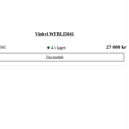
Vinkyl WFBLI5041
27 000
kr
041
4 i lager
Visa produkt