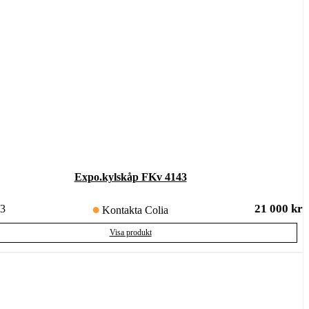
Expo.kylskåp FKv 4143
21 000
kr
3
Kontakta Colia
Visa produkt