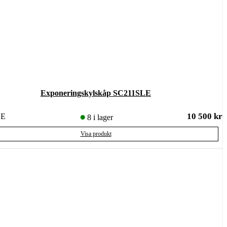
Exponeringskylskåp SC211SLE
10 500
kr
LE
8 i lager
Visa produkt