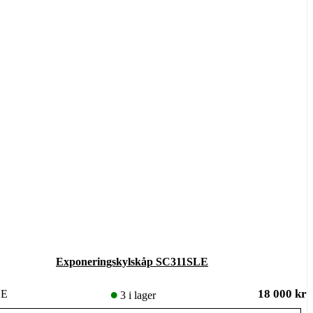
Exponeringskylskåp SC311SLE
18 000
kr
LE
3 i lager