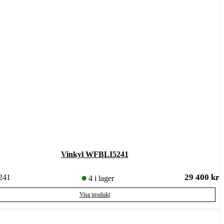
Vinkyl WFBLI5241
29 400
kr
241
4 i lager
Visa produkt