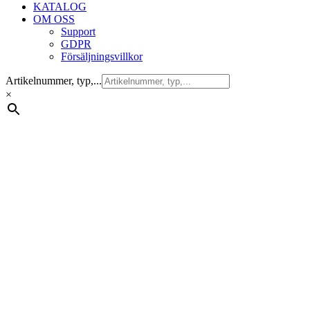
KATALOG
OM OSS
Support
GDPR
Försäljningsvillkor
Artikelnummer, typ,...
×