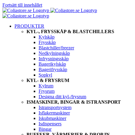
Fortsätt till innehållet
PRODUKTER
KYL-, FRYSSKÅP & BLASTCHILLERS
Kylskåp
Frysskåp
Blastchiller/freezer
Nedkylningskåp
Infrysningsskåp
Bagerikylskåp
Bagerifrysskåp
Sopkyl
KYL- & FRYSRUM
Kylrum
Frysrum
Designa ditt kyl-/frysrum
ISMASKINER, BINGAR & ISTRANSPORT
Istransportsystem
Isflakermaskiner
Iskubmaskiner
Isdispensers
Bingar
BUFFEER, VÄRMERIER & DROP IN