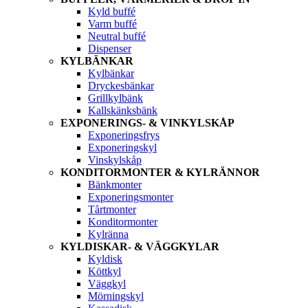
Kyld buffé
Varm buffé
Neutral buffé
Dispenser
KYLBÄNKAR
Kylbänkar
Dryckesbänkar
Grillkylbänk
Kallskänksbänk
EXPONERINGS- & VINKYLSKÅP
Exponeringsfrys
Exponeringskyl
Vinskylskåp
KONDITORMONTER & KYLRÄNNOR
Bänkmonter
Exponeringsmonter
Tårtmonter
Konditormonter
Kylränna
KYLDISKAR- & VÄGGKYLAR
Kyldisk
Köttkyl
Väggkyl
Mörningskyl