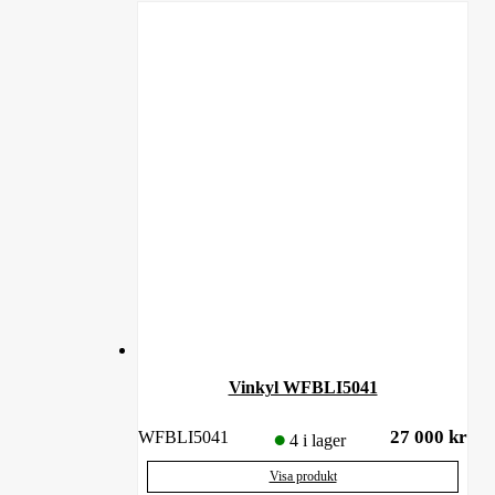
Vinkyl WFBLI5041
27 000
kr
WFBLI5041
4 i lager
Visa produkt