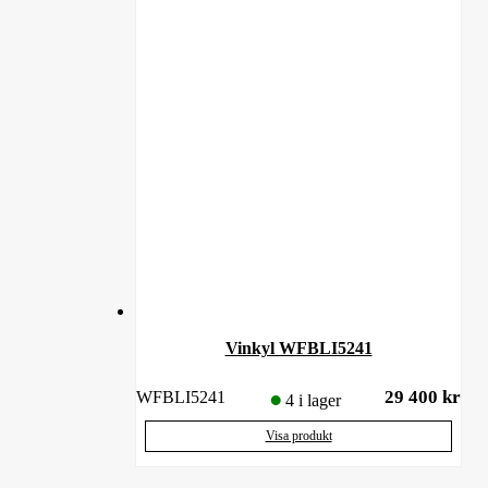
Vinkyl WFBLI5241
29 400
kr
WFBLI5241
4 i lager
Visa produkt