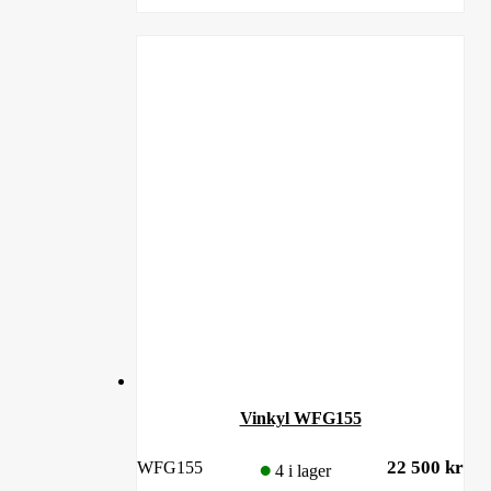
Vinkyl WFG155
22 500
kr
WFG155
4 i lager