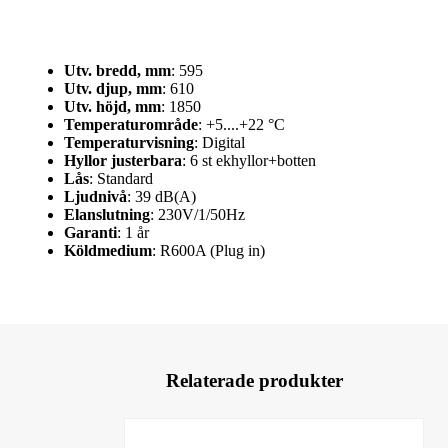
Utv. bredd, mm
: 595
Utv. djup, mm
: 610
Utv. höjd, mm
: 1850
Temperaturområde
: +5....+22 °C
Temperaturvisning
: Digital
Hyllor justerbara
: 6 st ekhyllor+botten
Lås
: Standard
Ljudnivå
: 39 dB(A)
Elanslutning
: 230V/1/50Hz
Garanti
: 1 år
Köldmedium
: R600A (Plug in)
Relaterade produkter