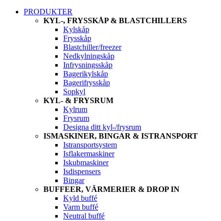
PRODUKTER
KYL-, FRYSSKÅP & BLASTCHILLERS
Kylskåp
Frysskåp
Blastchiller/freezer
Nedkylningskåp
Infrysningsskåp
Bagerikylskåp
Bagerifrysskåp
Sopkyl
KYL- & FRYSRUM
Kylrum
Frysrum
Designa ditt kyl-/frysrum
ISMASKINER, BINGAR & ISTRANSPORT
Istransportsystem
Isflakermaskiner
Iskubmaskiner
Isdispensers
Bingar
BUFFEER, VÄRMERIER & DROP IN
Kyld buffé
Varm buffé
Neutral buffé