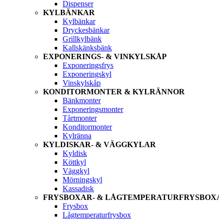
Dispenser
KYLBÄNKAR
Kylbänkar
Dryckesbänkar
Grillkylbänk
Kallskänksbänk
EXPONERINGS- & VINKYLSKÅP
Exponeringsfrys
Exponeringskyl
Vinskylskåp
KONDITORMONTER & KYLRÄNNOR
Bänkmonter
Exponeringsmonter
Tårtmonter
Konditormonter
Kylränna
KYLDISKAR- & VÄGGKYLAR
Kyldisk
Köttkyl
Väggkyl
Mörningskyl
Kassadisk
FRYSBOXAR- & LÅGTEMPERATURFRYSBOX
Frysbox
Lågtemperaturfrysbox