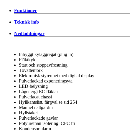
Funktioner
Teknisk info
Nedladdningar
Inbyggt kylaggregat (plug in)
Fläktkyld
Start och stoppavfrostning
Tövattentork
Elektronisk styrenhet med digital display
Pulverlackad exponeringsyta
LED-belysning
Lågenergi EC fläktar
Pulverlacat chassi
Hyllkantslist, färgval se sid 254
Manuel nattgardin
Hyllstaket
Pulverlackade gavlar
Polyurethan isolering CFC fri
Kondensor alarm