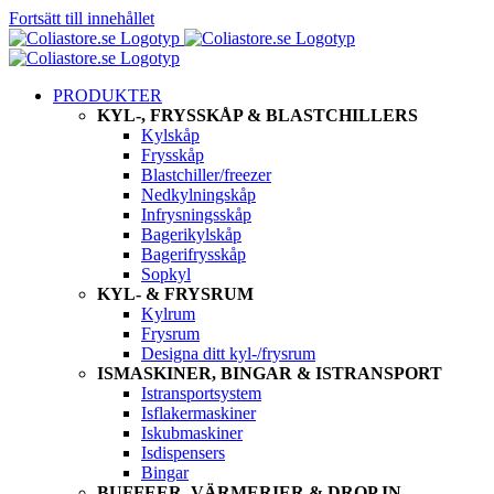
Fortsätt till innehållet
PRODUKTER
KYL-, FRYSSKÅP & BLASTCHILLERS
Kylskåp
Frysskåp
Blastchiller/freezer
Nedkylningskåp
Infrysningsskåp
Bagerikylskåp
Bagerifrysskåp
Sopkyl
KYL- & FRYSRUM
Kylrum
Frysrum
Designa ditt kyl-/frysrum
ISMASKINER, BINGAR & ISTRANSPORT
Istransportsystem
Isflakermaskiner
Iskubmaskiner
Isdispensers
Bingar
BUFFEER, VÄRMERIER & DROP IN