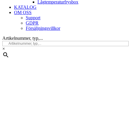
Lågtemperaturfrysbox
KATALOG
OM OSS
Support
GDPR
Försäljningsvillkor
Artikelnummer, typ,...
×