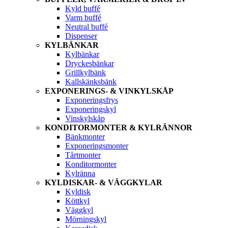
Kyld buffé
Varm buffé
Neutral buffé
Dispenser
KYLBÄNKAR
Kylbänkar
Dryckesbänkar
Grillkylbänk
Kallskänksbänk
EXPONERINGS- & VINKYLSKÅP
Exponeringsfrys
Exponeringskyl
Vinskylskåp
KONDITORMONTER & KYLRÄNNOR
Bänkmonter
Exponeringsmonter
Tårtmonter
Konditormonter
Kylränna
KYLDISKAR- & VÄGGKYLAR
Kyldisk
Köttkyl
Väggkyl
Mörningskyl