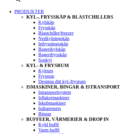
PRODUKTER
KYL-, FRYSSKÅP & BLASTCHILLERS
Kylskåp
Frysskåp
Blastchiller/freezer
Nedkylningskåp
Infrysningsskåp
Bagerikylskåp
Bagerifrysskåp
Sopkyl
KYL- & FRYSRUM
Kylrum
Frysrum
Designa ditt kyl-/frysrum
ISMASKINER, BINGAR & ISTRANSPORT
Istransportsystem
Isflakermaskiner
Iskubmaskiner
Isdispensers
Bingar
BUFFEER, VÄRMERIER & DROP IN
Kyld buffé
Varm buffé