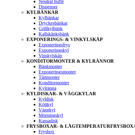
Neutral buffé
Dispenser
KYLBÄNKAR
Kylbänkar
Dryckesbänkar
Grillkylbänk
Kallskänksbänk
EXPONERINGS- & VINKYLSKÅP
Exponeringsfrys
Exponeringskyl
Vinskylskåp
KONDITORMONTER & KYLRÄNNOR
Bänkmonter
Exponeringsmonter
Tårtmonter
Konditormonter
Kylränna
KYLDISKAR- & VÄGGKYLAR
Kyldisk
Köttkyl
Väggkyl
Mörningskyl
Kassadisk
FRYSBOXAR- & LÅGTEMPERATURFRYSBOX
Frysbox