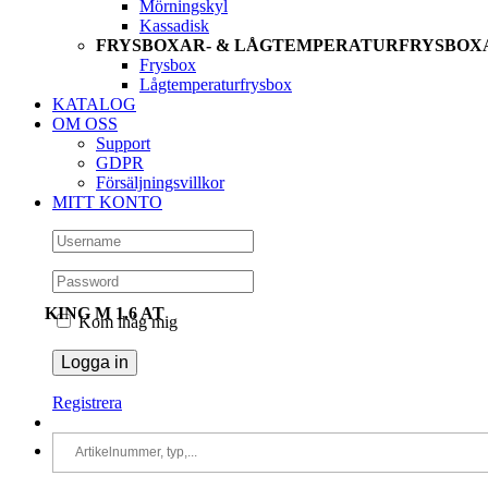
Mörningskyl
Kassadisk
FRYSBOXAR- & LÅGTEMPERATURFRYSBOX
Frysbox
Lågtemperaturfrysbox
KATALOG
OM OSS
Support
GDPR
Försäljningsvillkor
MITT KONTO
KING M 1.6 AT
Kom ihåg mig
Registrera