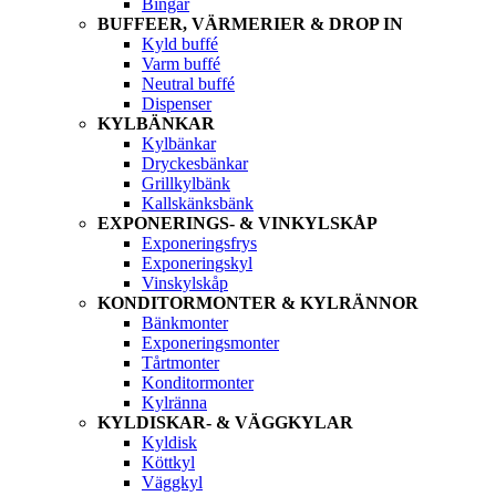
Bingar
BUFFEER, VÄRMERIER & DROP IN
Kyld buffé
Varm buffé
Neutral buffé
Dispenser
KYLBÄNKAR
Kylbänkar
Dryckesbänkar
Grillkylbänk
Kallskänksbänk
EXPONERINGS- & VINKYLSKÅP
Exponeringsfrys
Exponeringskyl
Vinskylskåp
KONDITORMONTER & KYLRÄNNOR
Bänkmonter
Exponeringsmonter
Tårtmonter
Konditormonter
Kylränna
KYLDISKAR- & VÄGGKYLAR
Kyldisk
Köttkyl
Väggkyl