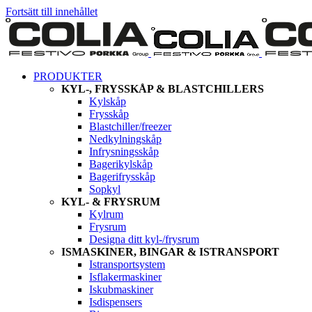
Fortsätt till innehållet
PRODUKTER
KYL-, FRYSSKÅP & BLASTCHILLERS
Kylskåp
Frysskåp
Blastchiller/freezer
Nedkylningskåp
Infrysningsskåp
Bagerikylskåp
Bagerifrysskåp
Sopkyl
KYL- & FRYSRUM
Kylrum
Frysrum
Designa ditt kyl-/frysrum
ISMASKINER, BINGAR & ISTRANSPORT
Istransportsystem
Isflakermaskiner
Iskubmaskiner
Isdispensers