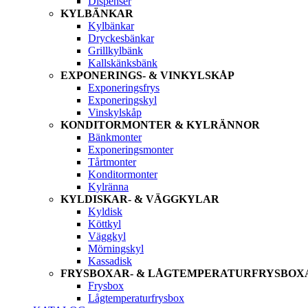
Dispenser
KYLBÄNKAR
Kylbänkar
Dryckesbänkar
Grillkylbänk
Kallskänksbänk
EXPONERINGS- & VINKYLSKÅP
Exponeringsfrys
Exponeringskyl
Vinskylskåp
KONDITORMONTER & KYLRÄNNOR
Bänkmonter
Exponeringsmonter
Tårtmonter
Konditormonter
Kylränna
KYLDISKAR- & VÄGGKYLAR
Kyldisk
Köttkyl
Väggkyl
Mörningskyl
Kassadisk
FRYSBOXAR- & LÅGTEMPERATURFRYSBOX
Frysbox
Lågtemperaturfrysbox