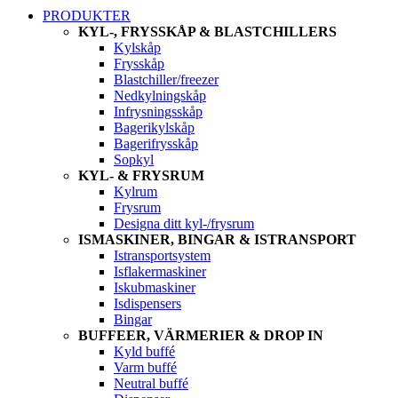
PRODUKTER
KYL-, FRYSSKÅP & BLASTCHILLERS
Kylskåp
Frysskåp
Blastchiller/freezer
Nedkylningskåp
Infrysningsskåp
Bagerikylskåp
Bagerifrysskåp
Sopkyl
KYL- & FRYSRUM
Kylrum
Frysrum
Designa ditt kyl-/frysrum
ISMASKINER, BINGAR & ISTRANSPORT
Istransportsystem
Isflakermaskiner
Iskubmaskiner
Isdispensers
Bingar
BUFFEER, VÄRMERIER & DROP IN
Kyld buffé
Varm buffé
Neutral buffé