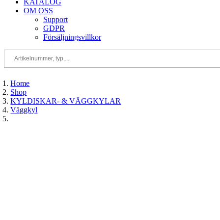
KATALOG
OM OSS
Support
GDPR
Försäljningsvillkor
Home
Shop
KYLDISKAR- & VÄGGKYLAR
Väggkyl