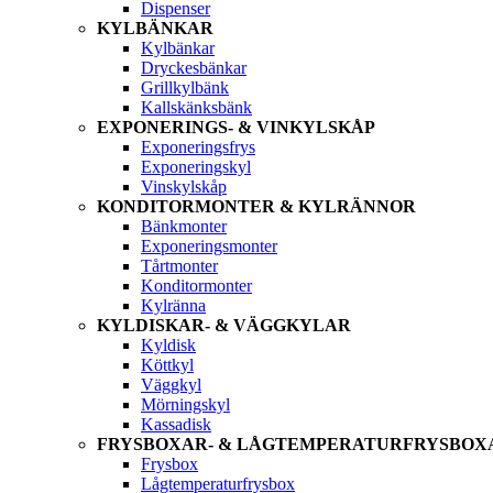
Dispenser
KYLBÄNKAR
Kylbänkar
Dryckesbänkar
Grillkylbänk
Kallskänksbänk
EXPONERINGS- & VINKYLSKÅP
Exponeringsfrys
Exponeringskyl
Vinskylskåp
KONDITORMONTER & KYLRÄNNOR
Bänkmonter
Exponeringsmonter
Tårtmonter
Konditormonter
Kylränna
KYLDISKAR- & VÄGGKYLAR
Kyldisk
Köttkyl
Väggkyl
Mörningskyl
Kassadisk
FRYSBOXAR- & LÅGTEMPERATURFRYSBOX
Frysbox
Lågtemperaturfrysbox