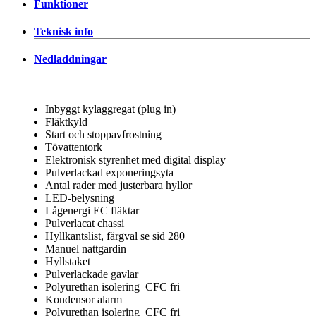
Funktioner
Teknisk info
Nedladdningar
Inbyggt kylaggregat (plug in)
Fläktkyld
Start och stoppavfrostning
Tövattentork
Elektronisk styrenhet med digital display
Pulverlackad exponeringsyta
Antal rader med justerbara hyllor
LED-belysning
Lågenergi EC fläktar
Pulverlacat chassi
Hyllkantslist, färgval se sid 280
Manuel nattgardin
Hyllstaket
Pulverlackade gavlar
Polyurethan isolering CFC fri
Kondensor alarm
Polyurethan isolering CFC fri