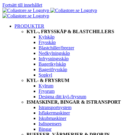
Fortsätt till innehållet
PRODUKTER
KYL-, FRYSSKÅP & BLASTCHILLERS
Kylskåp
Frysskåp
Blastchiller/freezer
Nedkylningskåp
Infrysningsskåp
Bagerikylskåp
Bagerifrysskåp
Sopkyl
KYL- & FRYSRUM
Kylrum
Frysrum
Designa ditt kyl-/frysrum
ISMASKINER, BINGAR & ISTRANSPORT
Istransportsystem
Isflakermaskiner
Iskubmaskiner
Isdispensers
Bingar
BUFFEER, VÄRMERIER & DROP IN