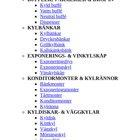
Kyld buffé
Varm buffé
Neutral buffé
Dispenser
KYLBÄNKAR
Kylbänkar
Dryckesbänkar
Grillkylbänk
Kallskänksbänk
EXPONERINGS- & VINKYLSKÅP
Exponeringsfrys
Exponeringskyl
Vinskylskåp
KONDITORMONTER & KYLRÄNNOR
Bänkmonter
Exponeringsmonter
Tårtmonter
Konditormonter
Kylränna
KYLDISKAR- & VÄGGKYLAR
Kyldisk
Köttkyl
Väggkyl
Mörningskyl