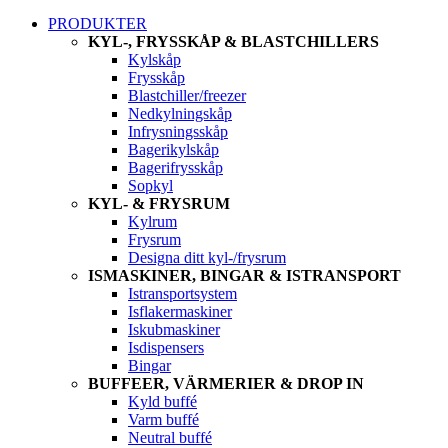
PRODUKTER
KYL-, FRYSSKÅP & BLASTCHILLERS
Kylskåp
Frysskåp
Blastchiller/freezer
Nedkylningskåp
Infrysningsskåp
Bagerikylskåp
Bagerifrysskåp
Sopkyl
KYL- & FRYSRUM
Kylrum
Frysrum
Designa ditt kyl-/frysrum
ISMASKINER, BINGAR & ISTRANSPORT
Istransportsystem
Isflakermaskiner
Iskubmaskiner
Isdispensers
Bingar
BUFFEER, VÄRMERIER & DROP IN
Kyld buffé
Varm buffé
Neutral buffé