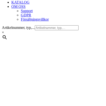
KATALOG
OM OSS
Support
GDPR
Försäljningsvillkor
Artikelnummer, typ,...
×