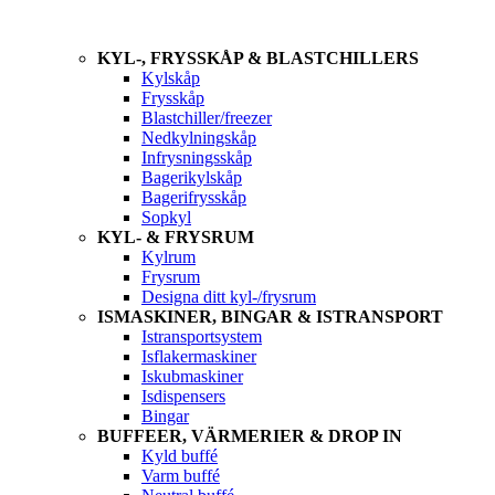
KYL-, FRYSSKÅP & BLASTCHILLERS
Kylskåp
Frysskåp
Blastchiller/freezer
Nedkylningskåp
Infrysningsskåp
Bagerikylskåp
Bagerifrysskåp
Sopkyl
KYL- & FRYSRUM
Kylrum
Frysrum
Designa ditt kyl-/frysrum
ISMASKINER, BINGAR & ISTRANSPORT
Istransportsystem
Isflakermaskiner
Iskubmaskiner
Isdispensers
Bingar
BUFFEER, VÄRMERIER & DROP IN
Kyld buffé
Varm buffé