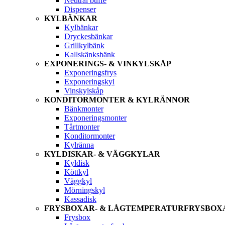
Neutral buffé
Dispenser
KYLBÄNKAR
Kylbänkar
Dryckesbänkar
Grillkylbänk
Kallskänksbänk
EXPONERINGS- & VINKYLSKÅP
Exponeringsfrys
Exponeringskyl
Vinskylskåp
KONDITORMONTER & KYLRÄNNOR
Bänkmonter
Exponeringsmonter
Tårtmonter
Konditormonter
Kylränna
KYLDISKAR- & VÄGGKYLAR
Kyldisk
Köttkyl
Väggkyl
Mörningskyl
Kassadisk
FRYSBOXAR- & LÅGTEMPERATURFRYSBOX
Frysbox