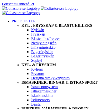
Fortsätt till innehållet
PRODUKTER
KYL-, FRYSSKÅP & BLASTCHILLERS
Kylskåp
Frysskåp
Blastchiller/freezer
Nedkylningskåp
Infrysningsskåp
Bagerikylskåp
Bagerifrysskåp
Sopkyl
KYL- & FRYSRUM
Kylrum
Frysrum
Designa ditt kyl-/frysrum
ISMASKINER, BINGAR & ISTRANSPORT
Istransportsystem
Isflakermaskiner
Iskubmaskiner
Isdispensers
Bingar
BUFFEER, VÄRMERIER & DROP IN