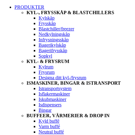
PRODUKTER
KYL-, FRYSSKÅP & BLASTCHILLERS
Kylskåp
Frysskåp
Blastchiller/freezer
Nedkylningskåp
Infrysningsskåp
Bagerikylskåp
Bagerifrysskåp
Sopkyl
KYL- & FRYSRUM
Kylrum
Frysrum
Designa ditt kyl-/frysrum
ISMASKINER, BINGAR & ISTRANSPORT
Istransportsystem
Isflakermaskiner
Iskubmaskiner
Isdispensers
Bingar
BUFFEER, VÄRMERIER & DROP IN
Kyld buffé
Varm buffé
Neutral buffé