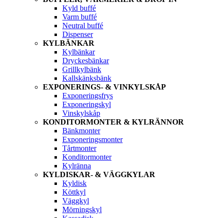
Kyld buffé
Varm buffé
Neutral buffé
Dispenser
KYLBÄNKAR
Kylbänkar
Dryckesbänkar
Grillkylbänk
Kallskänksbänk
EXPONERINGS- & VINKYLSKÅP
Exponeringsfrys
Exponeringskyl
Vinskylskåp
KONDITORMONTER & KYLRÄNNOR
Bänkmonter
Exponeringsmonter
Tårtmonter
Konditormonter
Kylränna
KYLDISKAR- & VÄGGKYLAR
Kyldisk
Köttkyl
Väggkyl
Mörningskyl