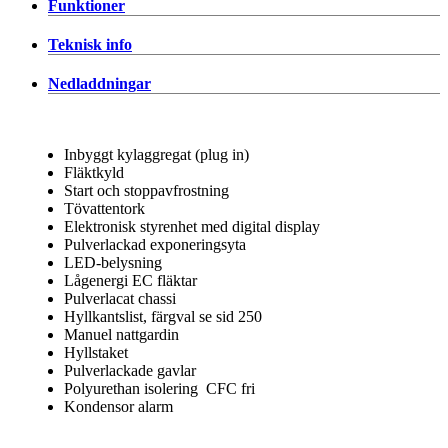
Funktioner
Teknisk info
Nedladdningar
Inbyggt kylaggregat (plug in)
Fläktkyld
Start och stoppavfrostning
Tövattentork
Elektronisk styrenhet med digital display
Pulverlackad exponeringsyta
LED-belysning
Lågenergi EC fläktar
Pulverlacat chassi
Hyllkantslist, färgval se sid 250
Manuel nattgardin
Hyllstaket
Pulverlackade gavlar
Polyurethan isolering CFC fri
Kondensor alarm