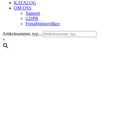
KATALOG
OM OSS
Support
GDPR
Försäljningsvillkor
Artikelnummer, typ,...
×