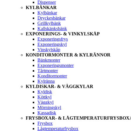
Dispenser
KYLBÄNKAR
Kylbänkar
Dryckesbänkar
Grillkylbänk
Kallskänksbänk
EXPONERINGS- & VINKYLSKÅP
Exponeringsfrys
Exponeringskyl
Vinskylskåp
KONDITORMONTER & KYLRÄNNOR
Bänkmonter
Exponeringsmonter
Tårtmonter
Konditormonter
Kylränna
KYLDISKAR- & VÄGGKYLAR
Kyldisk
Köttkyl
Väggkyl
Mörningskyl
Kassadisk
FRYSBOXAR- & LÅGTEMPERATURFRYSBOX
Frysbox
Lågtemperaturfrysbox