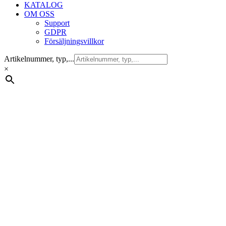
KATALOG
OM OSS
Support
GDPR
Försäljningsvillkor
Artikelnummer, typ,...
×