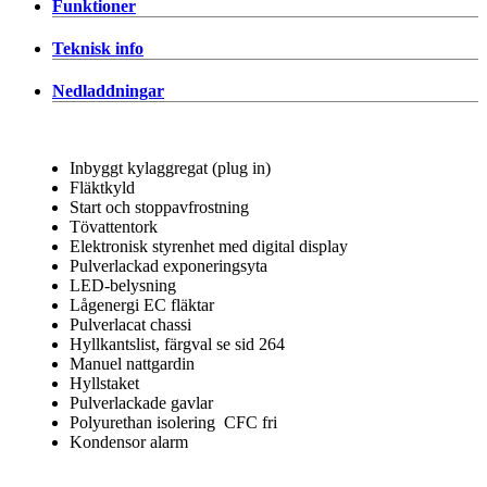
Funktioner
Teknisk info
Nedladdningar
Inbyggt kylaggregat (plug in)
Fläktkyld
Start och stoppavfrostning
Tövattentork
Elektronisk styrenhet med digital display
Pulverlackad exponeringsyta
LED-belysning
Lågenergi EC fläktar
Pulverlacat chassi
Hyllkantslist, färgval se sid 264
Manuel nattgardin
Hyllstaket
Pulverlackade gavlar
Polyurethan isolering CFC fri
Kondensor alarm