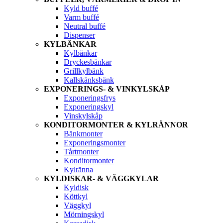
Kyld buffé
Varm buffé
Neutral buffé
Dispenser
KYLBÄNKAR
Kylbänkar
Dryckesbänkar
Grillkylbänk
Kallskänksbänk
EXPONERINGS- & VINKYLSKÅP
Exponeringsfrys
Exponeringskyl
Vinskylskåp
KONDITORMONTER & KYLRÄNNOR
Bänkmonter
Exponeringsmonter
Tårtmonter
Konditormonter
Kylränna
KYLDISKAR- & VÄGGKYLAR
Kyldisk
Köttkyl
Väggkyl
Mörningskyl