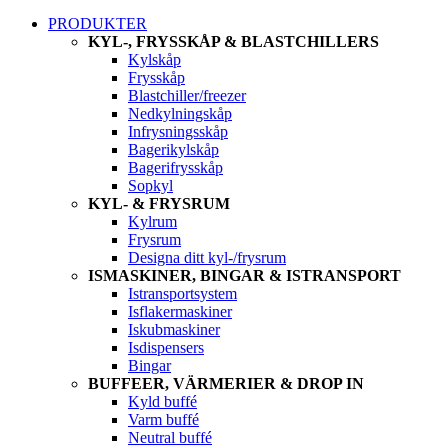
PRODUKTER
KYL-, FRYSSKÅP & BLASTCHILLERS
Kylskåp
Frysskåp
Blastchiller/freezer
Nedkylningskåp
Infrysningsskåp
Bagerikylskåp
Bagerifrysskåp
Sopkyl
KYL- & FRYSRUM
Kylrum
Frysrum
Designa ditt kyl-/frysrum
ISMASKINER, BINGAR & ISTRANSPORT
Istransportsystem
Isflakermaskiner
Iskubmaskiner
Isdispensers
Bingar
BUFFEER, VÄRMERIER & DROP IN
Kyld buffé
Varm buffé
Neutral buffé