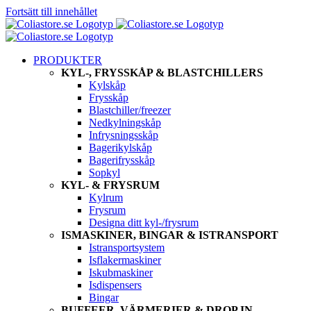
Fortsätt till innehållet
PRODUKTER
KYL-, FRYSSKÅP & BLASTCHILLERS
Kylskåp
Frysskåp
Blastchiller/freezer
Nedkylningskåp
Infrysningsskåp
Bagerikylskåp
Bagerifrysskåp
Sopkyl
KYL- & FRYSRUM
Kylrum
Frysrum
Designa ditt kyl-/frysrum
ISMASKINER, BINGAR & ISTRANSPORT
Istransportsystem
Isflakermaskiner
Iskubmaskiner
Isdispensers
Bingar
BUFFEER, VÄRMERIER & DROP IN