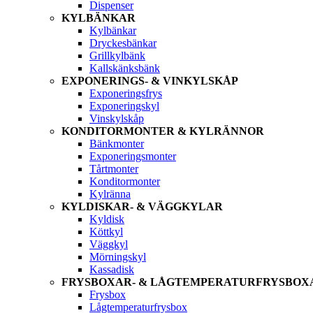
Dispenser
KYLBÄNKAR
Kylbänkar
Dryckesbänkar
Grillkylbänk
Kallskänksbänk
EXPONERINGS- & VINKYLSKÅP
Exponeringsfrys
Exponeringskyl
Vinskylskåp
KONDITORMONTER & KYLRÄNNOR
Bänkmonter
Exponeringsmonter
Tårtmonter
Konditormonter
Kylränna
KYLDISKAR- & VÄGGKYLAR
Kyldisk
Köttkyl
Väggkyl
Mörningskyl
Kassadisk
FRYSBOXAR- & LÅGTEMPERATURFRYSBOX
Frysbox
Lågtemperaturfrysbox