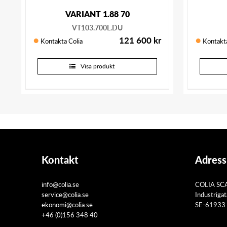
VARIANT 1.88 70
VT103.700L.DU
121 600
kr
Kontakta Colia
Kontakta
Visa produkt
Kontakt
Adress
info@colia.se
COLIA SC
service@colia.se
Industriga
ekonomi@colia.se
SE-61933 
+46 (0)156 348 40