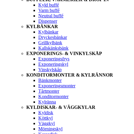
Kyld buffé
Varm buffé
Neutral buffé
Dispenser
KYLBÄNKAR
Kylbänkar
Dryckesbänkar
Grillkylbänk
Kallskänksbänk
EXPONERINGS- & VINKYLSKÅP
Exponeringsfrys
Exponeringskyl
Vinskylskåp
KONDITORMONTER & KYLRÄNNOR
Bänkmonter
Exponeringsmonter
Tårtmonter
Konditormonter
Kylränna
KYLDISKAR- & VÄGGKYLAR
Kyldisk
Köttkyl
Väggkyl
Mörningskyl