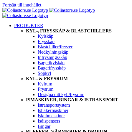
Fortsätt till innehållet
PRODUKTER
KYL-, FRYSSKÅP & BLASTCHILLERS
Kylskåp
Frysskåp
Blastchiller/freezer
Nedkylningskåp
Infrysningsskåp
Bagerikylskåp
Bagerifrysskåp
Sopkyl
KYL- & FRYSRUM
Kylrum
Frysrum
Designa ditt kyl-/frysrum
ISMASKINER, BINGAR & ISTRANSPORT
Istransportsystem
Isflakermaskiner
Iskubmaskiner
Isdispensers
Bingar
BUFFEER, VÄRMERIER & DROP IN