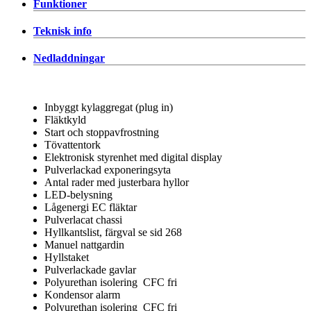
Funktioner
Teknisk info
Nedladdningar
Inbyggt kylaggregat (plug in)
Fläktkyld
Start och stoppavfrostning
Tövattentork
Elektronisk styrenhet med digital display
Pulverlackad exponeringsyta
Antal rader med justerbara hyllor
LED-belysning
Lågenergi EC fläktar
Pulverlacat chassi
Hyllkantslist, färgval se sid 268
Manuel nattgardin
Hyllstaket
Pulverlackade gavlar
Polyurethan isolering CFC fri
Kondensor alarm
Polyurethan isolering CFC fri