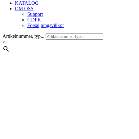
KATALOG
OM OSS
Support
GDPR
Försäljningsvillkor
Artikelnummer, typ,...
×