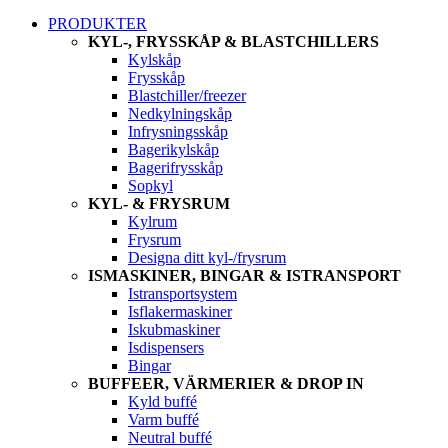
PRODUKTER
KYL-, FRYSSKÅP & BLASTCHILLERS
Kylskåp
Frysskåp
Blastchiller/freezer
Nedkylningskåp
Infrysningsskåp
Bagerikylskåp
Bagerifrysskåp
Sopkyl
KYL- & FRYSRUM
Kylrum
Frysrum
Designa ditt kyl-/frysrum
ISMASKINER, BINGAR & ISTRANSPORT
Istransportsystem
Isflakermaskiner
Iskubmaskiner
Isdispensers
Bingar
BUFFEER, VÄRMERIER & DROP IN
Kyld buffé
Varm buffé
Neutral buffé