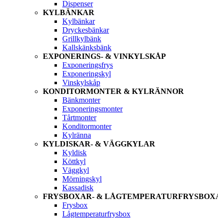
Dispenser
KYLBÄNKAR
Kylbänkar
Dryckesbänkar
Grillkylbänk
Kallskänksbänk
EXPONERINGS- & VINKYLSKÅP
Exponeringsfrys
Exponeringskyl
Vinskylskåp
KONDITORMONTER & KYLRÄNNOR
Bänkmonter
Exponeringsmonter
Tårtmonter
Konditormonter
Kylränna
KYLDISKAR- & VÄGGKYLAR
Kyldisk
Köttkyl
Väggkyl
Mörningskyl
Kassadisk
FRYSBOXAR- & LÅGTEMPERATURFRYSBOX
Frysbox
Lågtemperaturfrysbox