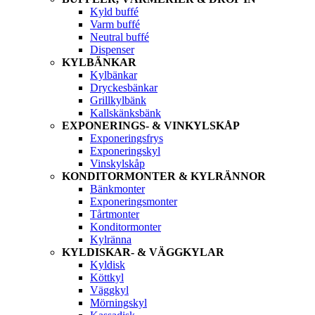
Kyld buffé
Varm buffé
Neutral buffé
Dispenser
KYLBÄNKAR
Kylbänkar
Dryckesbänkar
Grillkylbänk
Kallskänksbänk
EXPONERINGS- & VINKYLSKÅP
Exponeringsfrys
Exponeringskyl
Vinskylskåp
KONDITORMONTER & KYLRÄNNOR
Bänkmonter
Exponeringsmonter
Tårtmonter
Konditormonter
Kylränna
KYLDISKAR- & VÄGGKYLAR
Kyldisk
Köttkyl
Väggkyl
Mörningskyl