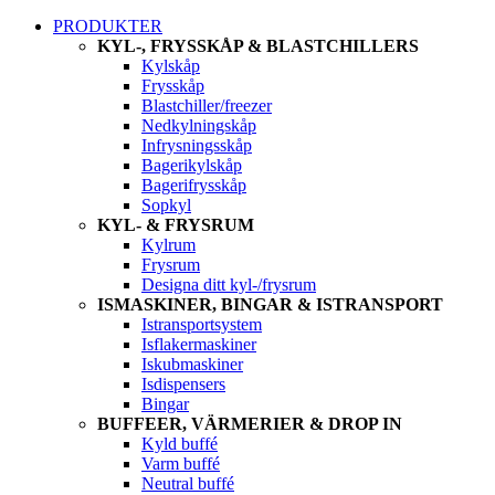
PRODUKTER
KYL-, FRYSSKÅP & BLASTCHILLERS
Kylskåp
Frysskåp
Blastchiller/freezer
Nedkylningskåp
Infrysningsskåp
Bagerikylskåp
Bagerifrysskåp
Sopkyl
KYL- & FRYSRUM
Kylrum
Frysrum
Designa ditt kyl-/frysrum
ISMASKINER, BINGAR & ISTRANSPORT
Istransportsystem
Isflakermaskiner
Iskubmaskiner
Isdispensers
Bingar
BUFFEER, VÄRMERIER & DROP IN
Kyld buffé
Varm buffé
Neutral buffé