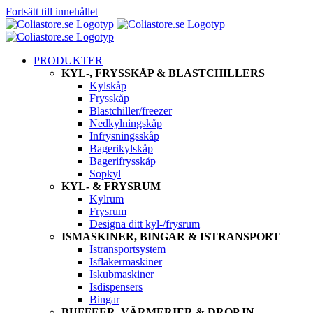
Fortsätt till innehållet
PRODUKTER
KYL-, FRYSSKÅP & BLASTCHILLERS
Kylskåp
Frysskåp
Blastchiller/freezer
Nedkylningskåp
Infrysningsskåp
Bagerikylskåp
Bagerifrysskåp
Sopkyl
KYL- & FRYSRUM
Kylrum
Frysrum
Designa ditt kyl-/frysrum
ISMASKINER, BINGAR & ISTRANSPORT
Istransportsystem
Isflakermaskiner
Iskubmaskiner
Isdispensers
Bingar
BUFFEER, VÄRMERIER & DROP IN