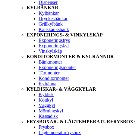
Dispenser
KYLBÄNKAR
Kylbänkar
Dryckesbänkar
Grillkylbänk
Kallskänksbänk
EXPONERINGS- & VINKYLSKÅP
Exponeringsfrys
Exponeringskyl
Vinskylskåp
KONDITORMONTER & KYLRÄNNOR
Bänkmonter
Exponeringsmonter
Tårtmonter
Konditormonter
Kylränna
KYLDISKAR- & VÄGGKYLAR
Kyldisk
Köttkyl
Väggkyl
Mörningskyl
Kassadisk
FRYSBOXAR- & LÅGTEMPERATURFRYSBOX
Frysbox
Lågtemperaturfrysbox