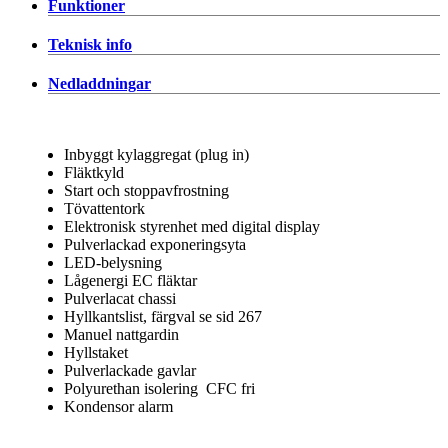
Funktioner
Teknisk info
Nedladdningar
Inbyggt kylaggregat (plug in)
Fläktkyld
Start och stoppavfrostning
Tövattentork
Elektronisk styrenhet med digital display
Pulverlackad exponeringsyta
LED-belysning
Lågenergi EC fläktar
Pulverlacat chassi
Hyllkantslist, färgval se sid 267
Manuel nattgardin
Hyllstaket
Pulverlackade gavlar
Polyurethan isolering CFC fri
Kondensor alarm