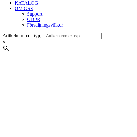
KATALOG
OM OSS
Support
GDPR
Försäljningsvillkor
Artikelnummer, typ,...
×