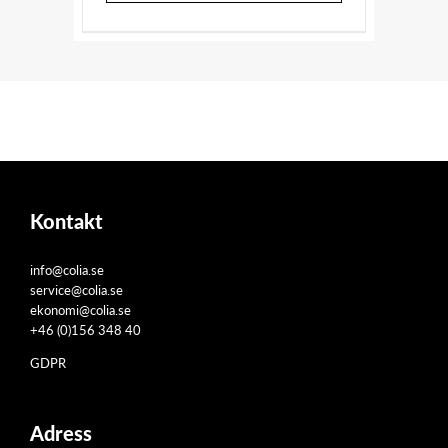
Kontakt
info@colia.se
service@colia.se
ekonomi@colia.se
+46 (0)156 348 40
GDPR
Adress