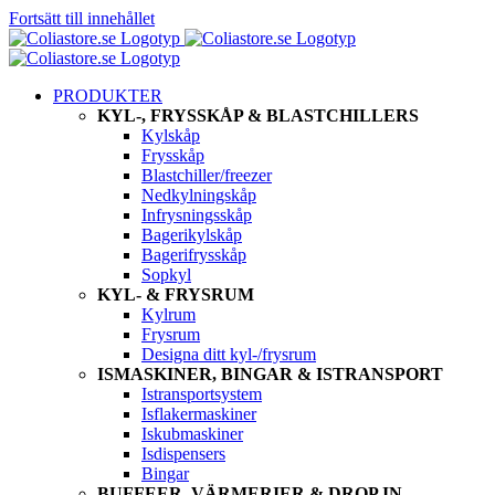
Fortsätt till innehållet
PRODUKTER
KYL-, FRYSSKÅP & BLASTCHILLERS
Kylskåp
Frysskåp
Blastchiller/freezer
Nedkylningskåp
Infrysningsskåp
Bagerikylskåp
Bagerifrysskåp
Sopkyl
KYL- & FRYSRUM
Kylrum
Frysrum
Designa ditt kyl-/frysrum
ISMASKINER, BINGAR & ISTRANSPORT
Istransportsystem
Isflakermaskiner
Iskubmaskiner
Isdispensers
Bingar
BUFFEER, VÄRMERIER & DROP IN