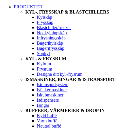
PRODUKTER
KYL-, FRYSSKÅP & BLASTCHILLERS
Kylskåp
Frysskåp
Blastchiller/freezer
Nedkylningskåp
Infrysningsskåp
Bagerikylskåp
Bagerifrysskåp
Sopkyl
KYL- & FRYSRUM
Kylrum
Frysrum
Designa ditt kyl-/frysrum
ISMASKINER, BINGAR & ISTRANSPORT
Istransportsystem
Isflakermaskiner
Iskubmaskiner
Isdispensers
Bingar
BUFFEER, VÄRMERIER & DROP IN
Kyld buffé
Varm buffé
Neutral buffé