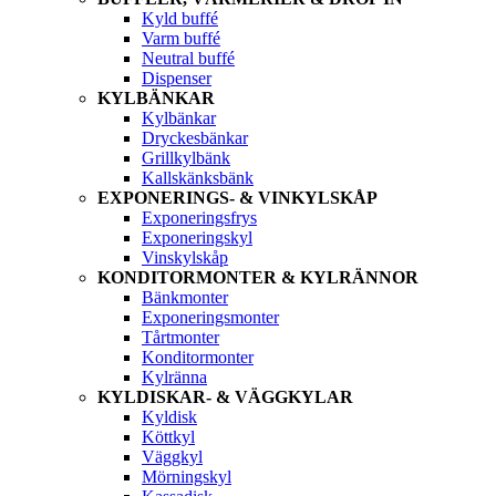
Kyld buffé
Varm buffé
Neutral buffé
Dispenser
KYLBÄNKAR
Kylbänkar
Dryckesbänkar
Grillkylbänk
Kallskänksbänk
EXPONERINGS- & VINKYLSKÅP
Exponeringsfrys
Exponeringskyl
Vinskylskåp
KONDITORMONTER & KYLRÄNNOR
Bänkmonter
Exponeringsmonter
Tårtmonter
Konditormonter
Kylränna
KYLDISKAR- & VÄGGKYLAR
Kyldisk
Köttkyl
Väggkyl
Mörningskyl