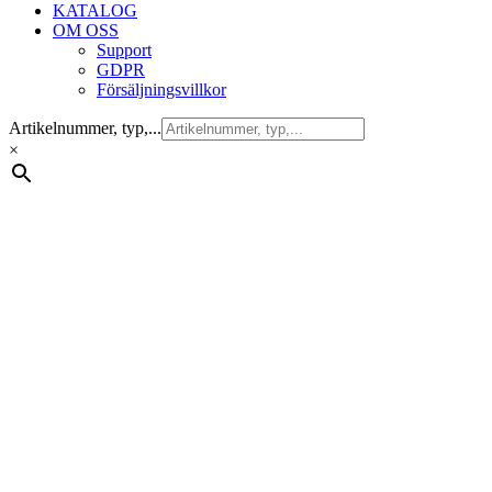
KATALOG
OM OSS
Support
GDPR
Försäljningsvillkor
Artikelnummer, typ,...
×