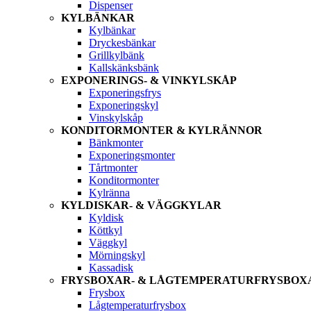
Dispenser
KYLBÄNKAR
Kylbänkar
Dryckesbänkar
Grillkylbänk
Kallskänksbänk
EXPONERINGS- & VINKYLSKÅP
Exponeringsfrys
Exponeringskyl
Vinskylskåp
KONDITORMONTER & KYLRÄNNOR
Bänkmonter
Exponeringsmonter
Tårtmonter
Konditormonter
Kylränna
KYLDISKAR- & VÄGGKYLAR
Kyldisk
Köttkyl
Väggkyl
Mörningskyl
Kassadisk
FRYSBOXAR- & LÅGTEMPERATURFRYSBOX
Frysbox
Lågtemperaturfrysbox