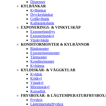
Dispenser
KYLBÄNKAR
Kylbänkar
Dryckesbänkar
Grillkylbänk
Kallskänksbänk
EXPONERINGS- & VINKYLSKÅP
Exponeringsfrys
Exponeringskyl
Vinskylskåp
KONDITORMONTER & KYLRÄNNOR
Bänkmonter
Exponeringsmonter
Tårtmonter
Konditormonter
Kylränna
KYLDISKAR- & VÄGGKYLAR
Kyldisk
Köttkyl
Väggkyl
Mörningskyl
Kassadisk
FRYSBOXAR- & LÅGTEMPERATURFRYSBOX
Frysbox
Lågtemperaturfrysbox