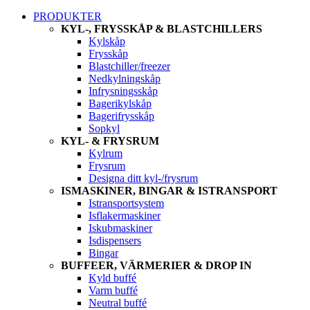
PRODUKTER
KYL-, FRYSSKÅP & BLASTCHILLERS
Kylskåp
Frysskåp
Blastchiller/freezer
Nedkylningskåp
Infrysningsskåp
Bagerikylskåp
Bagerifrysskåp
Sopkyl
KYL- & FRYSRUM
Kylrum
Frysrum
Designa ditt kyl-/frysrum
ISMASKINER, BINGAR & ISTRANSPORT
Istransportsystem
Isflakermaskiner
Iskubmaskiner
Isdispensers
Bingar
BUFFEER, VÄRMERIER & DROP IN
Kyld buffé
Varm buffé
Neutral buffé