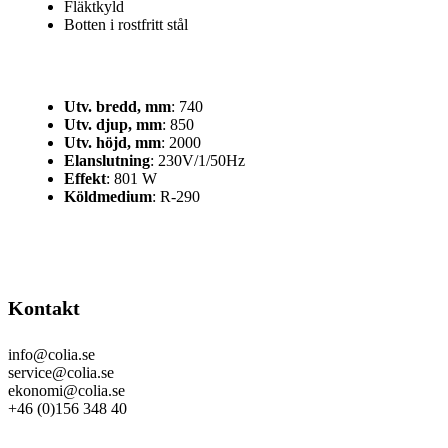
Fläktkyld
Botten i rostfritt stål
Utv. bredd, mm
: 740
Utv. djup, mm
: 850
Utv. höjd, mm
: 2000
Elanslutning
: 230V/1/50Hz
Effekt
: 801 W
Köldmedium
: R-290
Kontakt
info@colia.se
service@colia.se
ekonomi@colia.se
+46 (0)156 348 40
GDPR