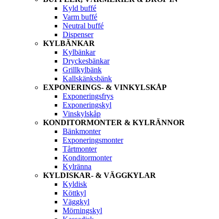
Kyld buffé
Varm buffé
Neutral buffé
Dispenser
KYLBÄNKAR
Kylbänkar
Dryckesbänkar
Grillkylbänk
Kallskänksbänk
EXPONERINGS- & VINKYLSKÅP
Exponeringsfrys
Exponeringskyl
Vinskylskåp
KONDITORMONTER & KYLRÄNNOR
Bänkmonter
Exponeringsmonter
Tårtmonter
Konditormonter
Kylränna
KYLDISKAR- & VÄGGKYLAR
Kyldisk
Köttkyl
Väggkyl
Mörningskyl