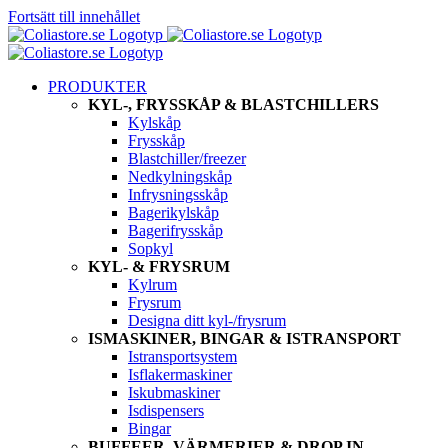
Fortsätt till innehållet
PRODUKTER
KYL-, FRYSSKÅP & BLASTCHILLERS
Kylskåp
Frysskåp
Blastchiller/freezer
Nedkylningskåp
Infrysningsskåp
Bagerikylskåp
Bagerifrysskåp
Sopkyl
KYL- & FRYSRUM
Kylrum
Frysrum
Designa ditt kyl-/frysrum
ISMASKINER, BINGAR & ISTRANSPORT
Istransportsystem
Isflakermaskiner
Iskubmaskiner
Isdispensers
Bingar
BUFFEER, VÄRMERIER & DROP IN