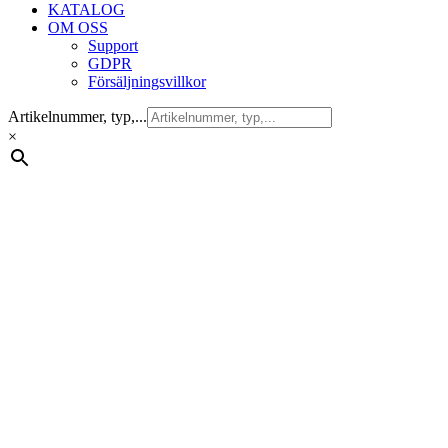
KATALOG
OM OSS
Support
GDPR
Försäljningsvillkor
Artikelnummer, typ,...
×