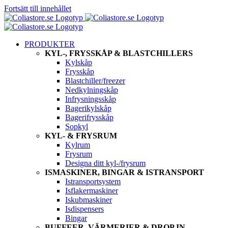
Fortsätt till innehållet
PRODUKTER
KYL-, FRYSSKÅP & BLASTCHILLERS
Kylskåp
Frysskåp
Blastchiller/freezer
Nedkylningskåp
Infrysningsskåp
Bagerikylskåp
Bagerifrysskåp
Sopkyl
KYL- & FRYSRUM
Kylrum
Frysrum
Designa ditt kyl-/frysrum
ISMASKINER, BINGAR & ISTRANSPORT
Istransportsystem
Isflakermaskiner
Iskubmaskiner
Isdispensers
Bingar
BUFFEER, VÄRMERIER & DROP IN