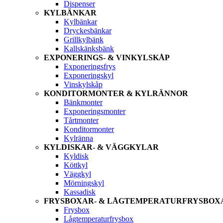
Dispenser
KYLBÄNKAR
Kylbänkar
Dryckesbänkar
Grillkylbänk
Kallskänksbänk
EXPONERINGS- & VINKYLSKÅP
Exponeringsfrys
Exponeringskyl
Vinskylskåp
KONDITORMONTER & KYLRÄNNOR
Bänkmonter
Exponeringsmonter
Tårtmonter
Konditormonter
Kylränna
KYLDISKAR- & VÄGGKYLAR
Kyldisk
Köttkyl
Väggkyl
Mörningskyl
Kassadisk
FRYSBOXAR- & LÅGTEMPERATURFRYSBOX
Frysbox
Lågtemperaturfrysbox