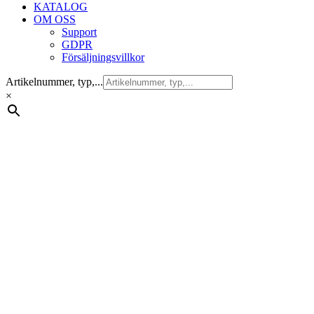
KATALOG
OM OSS
Support
GDPR
Försäljningsvillkor
Artikelnummer, typ,...
×