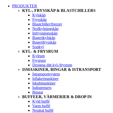
PRODUKTER
KYL-, FRYSSKÅP & BLASTCHILLERS
Kylskåp
Frysskåp
Blastchiller/freezer
Nedkylningskåp
Infrysningsskåp
Bagerikylskåp
Bagerifrysskåp
Sopkyl
KYL- & FRYSRUM
Kylrum
Frysrum
Designa ditt kyl-/frysrum
ISMASKINER, BINGAR & ISTRANSPORT
Istransportsystem
Isflakermaskiner
Iskubmaskiner
Isdispensers
Bingar
BUFFEER, VÄRMERIER & DROP IN
Kyld buffé
Varm buffé
Neutral buffé