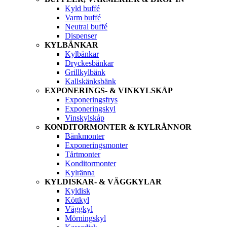
Kyld buffé
Varm buffé
Neutral buffé
Dispenser
KYLBÄNKAR
Kylbänkar
Dryckesbänkar
Grillkylbänk
Kallskänksbänk
EXPONERINGS- & VINKYLSKÅP
Exponeringsfrys
Exponeringskyl
Vinskylskåp
KONDITORMONTER & KYLRÄNNOR
Bänkmonter
Exponeringsmonter
Tårtmonter
Konditormonter
Kylränna
KYLDISKAR- & VÄGGKYLAR
Kyldisk
Köttkyl
Väggkyl
Mörningskyl