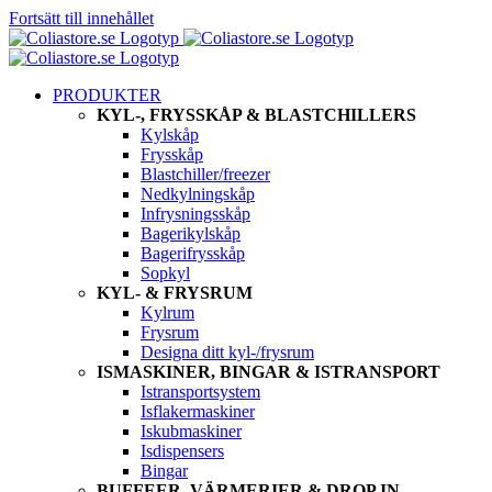
Fortsätt till innehållet
PRODUKTER
KYL-, FRYSSKÅP & BLASTCHILLERS
Kylskåp
Frysskåp
Blastchiller/freezer
Nedkylningskåp
Infrysningsskåp
Bagerikylskåp
Bagerifrysskåp
Sopkyl
KYL- & FRYSRUM
Kylrum
Frysrum
Designa ditt kyl-/frysrum
ISMASKINER, BINGAR & ISTRANSPORT
Istransportsystem
Isflakermaskiner
Iskubmaskiner
Isdispensers
Bingar
BUFFEER, VÄRMERIER & DROP IN