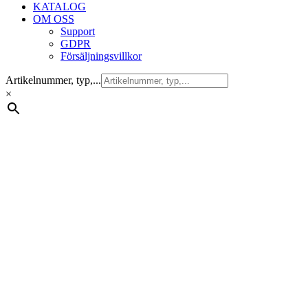
KATALOG
OM OSS
Support
GDPR
Försäljningsvillkor
Artikelnummer, typ,...
×