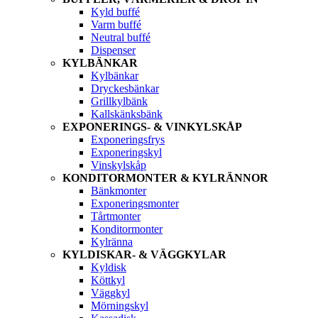
Kyld buffé
Varm buffé
Neutral buffé
Dispenser
KYLBÄNKAR
Kylbänkar
Dryckesbänkar
Grillkylbänk
Kallskänksbänk
EXPONERINGS- & VINKYLSKÅP
Exponeringsfrys
Exponeringskyl
Vinskylskåp
KONDITORMONTER & KYLRÄNNOR
Bänkmonter
Exponeringsmonter
Tårtmonter
Konditormonter
Kylränna
KYLDISKAR- & VÄGGKYLAR
Kyldisk
Köttkyl
Väggkyl
Mörningskyl