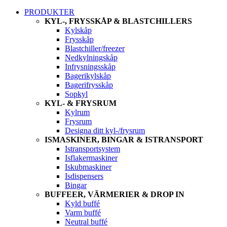
PRODUKTER
KYL-, FRYSSKÅP & BLASTCHILLERS
Kylskåp
Frysskåp
Blastchiller/freezer
Nedkylningskåp
Infrysningsskåp
Bagerikylskåp
Bagerifrysskåp
Sopkyl
KYL- & FRYSRUM
Kylrum
Frysrum
Designa ditt kyl-/frysrum
ISMASKINER, BINGAR & ISTRANSPORT
Istransportsystem
Isflakermaskiner
Iskubmaskiner
Isdispensers
Bingar
BUFFEER, VÄRMERIER & DROP IN
Kyld buffé
Varm buffé
Neutral buffé