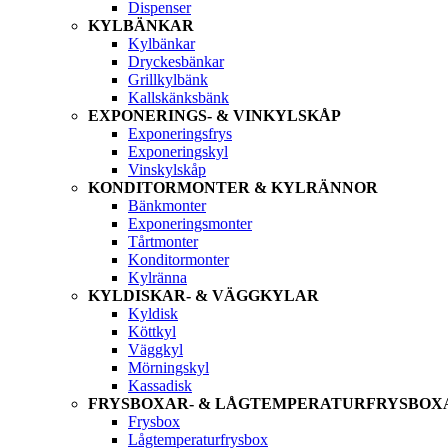
Dispenser
KYLBÄNKAR
Kylbänkar
Dryckesbänkar
Grillkylbänk
Kallskänksbänk
EXPONERINGS- & VINKYLSKÅP
Exponeringsfrys
Exponeringskyl
Vinskylskåp
KONDITORMONTER & KYLRÄNNOR
Bänkmonter
Exponeringsmonter
Tårtmonter
Konditormonter
Kylränna
KYLDISKAR- & VÄGGKYLAR
Kyldisk
Köttkyl
Väggkyl
Mörningskyl
Kassadisk
FRYSBOXAR- & LÅGTEMPERATURFRYSBOX
Frysbox
Lågtemperaturfrysbox