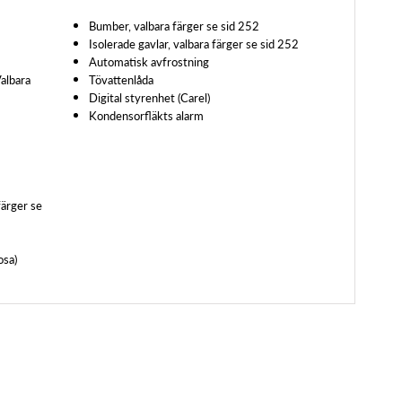
Bumber, valbara färger se sid 252
Isolerade gavlar, valbara färger se sid 252
Automatisk avfrostning
Valbara
Tövattenlåda
Digital styrenhet (Carel)
Kondensorfläkts alarm
färger se
osa)