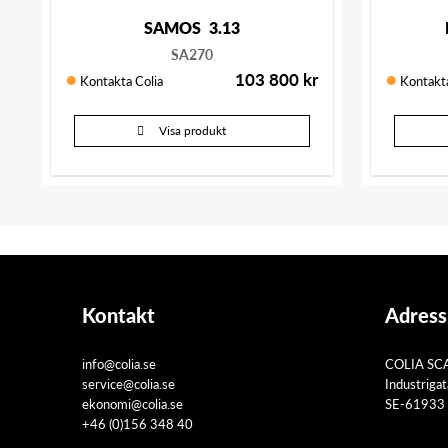
SAMOS 3.13
SA270
103 800
kr
Kontakta Colia
Kontakta
Visa produkt
Kontakt
Adress
info@colia.se
COLIA SC
service@colia.se
Industriga
ekonomi@colia.se
SE-61933 
+46 (0)156 348 40