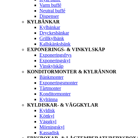
Varm buffé
Neutral buffé
Dispenser
KYLBÄNKAR
Kylbänkar
Dryckesbänkar
Grillkylbänk
Kallskänksbänk
EXPONERINGS- & VINKYLSKÅP
Exponeringsfrys
Exponeringskyl
Vinskylskåp
KONDITORMONTER & KYLRÄNNOR
Bänkmonter
Exponeringsmonter
Tårtmonter
Konditormonter
Kylränna
KYLDISKAR- & VÄGGKYLAR
Kyldisk
Köttkyl
Väggkyl
Mörningskyl
Kassadisk