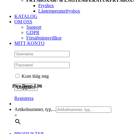
FRYSBOXAR- & LÅGTEMPERATURFRYSBOX
Frysbox
Lågtemperaturfrysbox
KATALOG
OM OSS
Support
GDPR
Försäljningsvillkor
MITT KONTO
Kom ihåg mig
Pico Deep 1.96
Registrera
Artikelnummer, typ,...
×
PRODUKTER