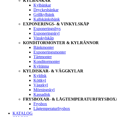
KYLBÄNKAR
Kylbänkar
Dryckesbänkar
Grillkylbänk
Kallskänksbänk
EXPONERINGS- & VINKYLSKÅP
Exponeringsfrys
Exponeringskyl
Vinskylskåp
KONDITORMONTER & KYLRÄNNOR
Bänkmonter
Exponeringsmonter
Tårtmonter
Konditormonter
Kylränna
KYLDISKAR- & VÄGGKYLAR
Kyldisk
Köttkyl
Väggkyl
Mörningskyl
Kassadisk
FRYSBOXAR- & LÅGTEMPERATURFRYSBOX
Frysbox
Lågtemperaturfrysbox
KATALOG