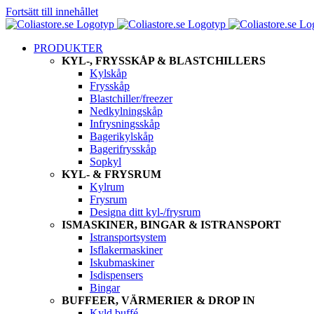
Fortsätt till innehållet
PRODUKTER
KYL-, FRYSSKÅP & BLASTCHILLERS
Kylskåp
Frysskåp
Blastchiller/freezer
Nedkylningskåp
Infrysningsskåp
Bagerikylskåp
Bagerifrysskåp
Sopkyl
KYL- & FRYSRUM
Kylrum
Frysrum
Designa ditt kyl-/frysrum
ISMASKINER, BINGAR & ISTRANSPORT
Istransportsystem
Isflakermaskiner
Iskubmaskiner
Isdispensers
Bingar
BUFFEER, VÄRMERIER & DROP IN
Kyld buffé