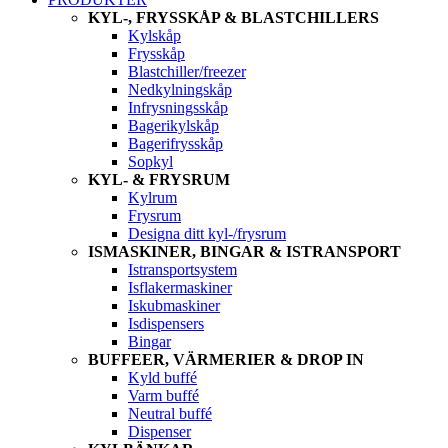
KYL-, FRYSSKÅP & BLASTCHILLERS
Kylskåp
Frysskåp
Blastchiller/freezer
Nedkylningskåp
Infrysningsskåp
Bagerikylskåp
Bagerifrysskåp
Sopkyl
KYL- & FRYSRUM
Kylrum
Frysrum
Designa ditt kyl-/frysrum
ISMASKINER, BINGAR & ISTRANSPORT
Istransportsystem
Isflakermaskiner
Iskubmaskiner
Isdispensers
Bingar
BUFFEER, VÄRMERIER & DROP IN
Kyld buffé
Varm buffé
Neutral buffé
Dispenser