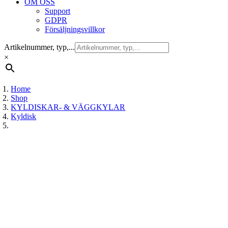
OM OSS
Support
GDPR
Försäljningsvillkor
Artikelnummer, typ,...
×
Home
Shop
KYLDISKAR- & VÄGGKYLAR
Kyldisk