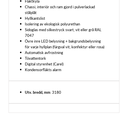
Fläktkyla
Chassi, interiör och ram gjord i pulverlackad
stålplåt
Hyllkantslist
Isolering av ekologisk polyurethan
Sidoglas med silkestryck svart, vit eller grå RAL
7047
Övre inre LED belysning + bakgrundsbelysning
för varje hyllplan (färgval vit, konfektyr eller rosa)
Automatisk avfrostning
Tövattentork
Digital styrenhet (Carel)
Kondensorfläkts alarm
Utv. bredd, mm
: 3180