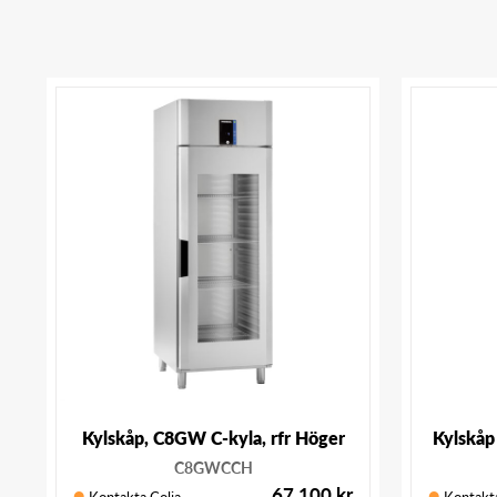
Kylskåp, C8GW C-kyla, rfr Höger
Kylskåp
C8GWCCH
67 100
kr
Kontakta Colia
Kontakta