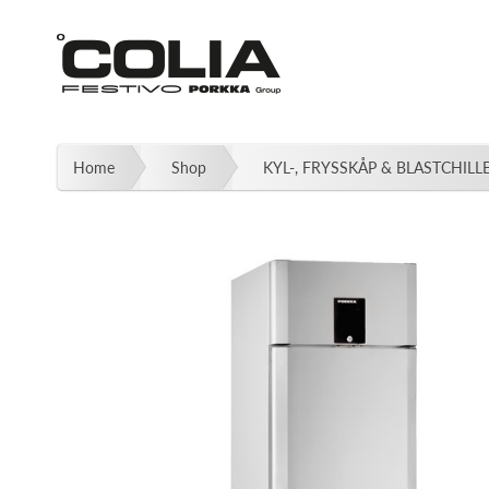
Fortsätt
till
innehållet
Home
Shop
KYL-, FRYSSKÅP & BLASTCHILL