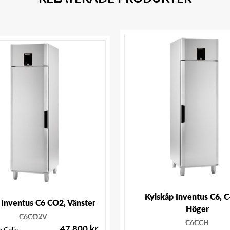
Kylskåp Inventus C6, C
 Inventus C6 CO2, Vänster
Höger
C6CO2V
C6CCH
47 800
kr
 Colia