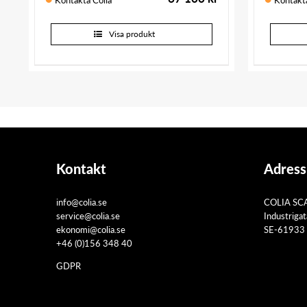
Visa produkt
Kontakt
Adress
info@colia.se
COLIA SC
service@colia.se
Industriga
ekonomi@colia.se
SE-61933 
+46 (0)156 348 40
GDPR