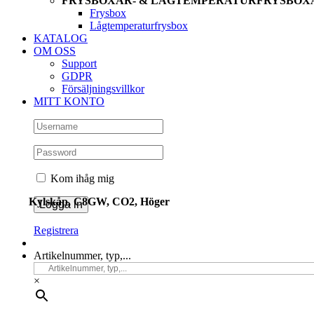
FRYSBOXAR- & LÅGTEMPERATURFRYSBOX
Frysbox
Lågtemperaturfrysbox
KATALOG
OM OSS
Support
GDPR
Försäljningsvillkor
MITT KONTO
Kom ihåg mig
Kylskåp, C8GW, CO2, Höger
Registrera
Artikelnummer, typ,...
×