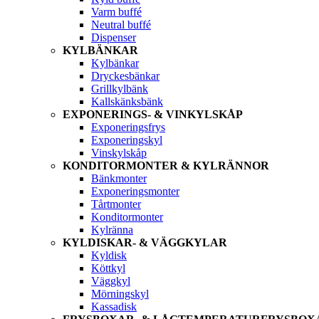
Varm buffé
Neutral buffé
Dispenser
KYLBÄNKAR
Kylbänkar
Dryckesbänkar
Grillkylbänk
Kallskänksbänk
EXPONERINGS- & VINKYLSKÅP
Exponeringsfrys
Exponeringskyl
Vinskylskåp
KONDITORMONTER & KYLRÄNNOR
Bänkmonter
Exponeringsmonter
Tårtmonter
Konditormonter
Kylränna
KYLDISKAR- & VÄGGKYLAR
Kyldisk
Köttkyl
Väggkyl
Mörningskyl
Kassadisk