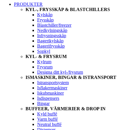
PRODUKTER
KYL-, FRYSSKÅP & BLASTCHILLERS
Kylskåp
Frysskåp
Blastchiller/freezer
Nedkylningskåp
Infrysningsskåp
Bagerikylskåp
Bagerifrysskåp
Sopkyl
KYL- & FRYSRUM
Kylrum
Frysrum
Designa ditt kyl-/frysrum
ISMASKINER, BINGAR & ISTRANSPORT
Istransportsystem
Isflakermaskiner
Iskubmaskiner
Isdispensers
Bingar
BUFFEER, VÄRMERIER & DROP IN
Kyld buffé
Varm buffé
Neutral buffé
Dispenser