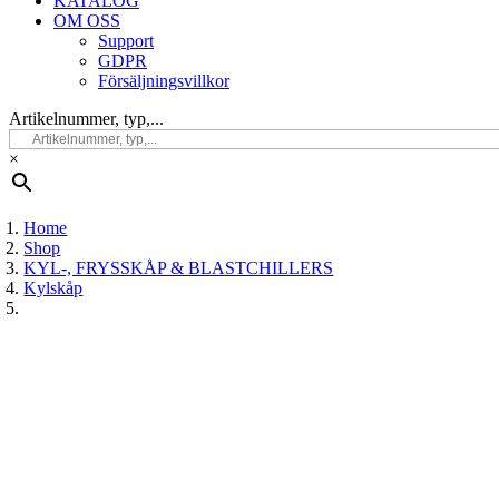
KATALOG
OM OSS
Support
GDPR
Försäljningsvillkor
Artikelnummer, typ,...
×
Home
Shop
KYL-, FRYSSKÅP & BLASTCHILLERS
Kylskåp