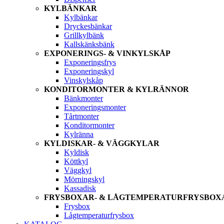
KYLBÄNKAR
Kylbänkar
Dryckesbänkar
Grillkylbänk
Kallskänksbänk
EXPONERINGS- & VINKYLSKÅP
Exponeringsfrys
Exponeringskyl
Vinskylskåp
KONDITORMONTER & KYLRÄNNOR
Bänkmonter
Exponeringsmonter
Tårtmonter
Konditormonter
Kylränna
KYLDISKAR- & VÄGGKYLAR
Kyldisk
Köttkyl
Väggkyl
Mörningskyl
Kassadisk
FRYSBOXAR- & LÅGTEMPERATURFRYSBOX
Frysbox
Lågtemperaturfrysbox