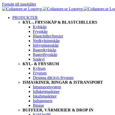
Fortsätt till innehållet
PRODUKTER
KYL-, FRYSSKÅP & BLASTCHILLERS
Kylskåp
Frysskåp
Blastchiller/freezer
Nedkylningskåp
Infrysningsskåp
Bagerikylskåp
Bagerifrysskåp
Sopkyl
KYL- & FRYSRUM
Kylrum
Frysrum
Designa ditt kyl-/frysrum
ISMASKINER, BINGAR & ISTRANSPORT
Istransportsystem
Isflakermaskiner
Iskubmaskiner
Isdispensers
Bingar
BUFFEER, VÄRMERIER & DROP IN
Kyld buffé