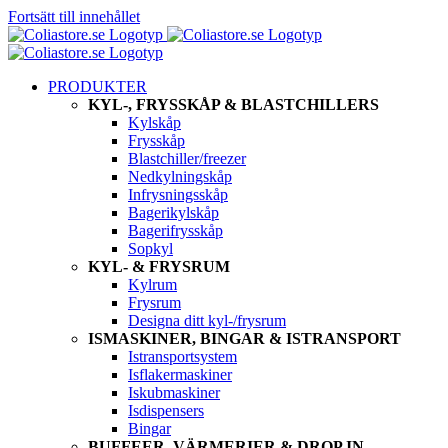
Fortsätt till innehållet
PRODUKTER
KYL-, FRYSSKÅP & BLASTCHILLERS
Kylskåp
Frysskåp
Blastchiller/freezer
Nedkylningskåp
Infrysningsskåp
Bagerikylskåp
Bagerifrysskåp
Sopkyl
KYL- & FRYSRUM
Kylrum
Frysrum
Designa ditt kyl-/frysrum
ISMASKINER, BINGAR & ISTRANSPORT
Istransportsystem
Isflakermaskiner
Iskubmaskiner
Isdispensers
Bingar
BUFFEER, VÄRMERIER & DROP IN