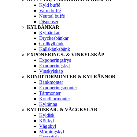
Kyld buffé
Varm buffé
Neutral buffé
Dispenser
KYLBÄNKAR
Kylbänkar
Dryckesbänkar
Grillkylbänk
Kallskänksbänk
EXPONERINGS- & VINKYLSKÅP
Exponeringsfrys
Exponeringskyl
Vinskylskåp
KONDITORMONTER & KYLRÄNNOR
Bänkmonter
Exponeringsmonter
Tårtmonter
Konditormonter
Kylränna
KYLDISKAR- & VÄGGKYLAR
Kyldisk
Köttkyl
Väggkyl
Mörningskyl