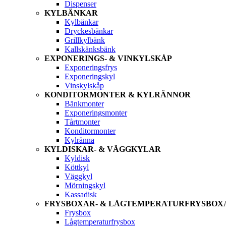
Dispenser
KYLBÄNKAR
Kylbänkar
Dryckesbänkar
Grillkylbänk
Kallskänksbänk
EXPONERINGS- & VINKYLSKÅP
Exponeringsfrys
Exponeringskyl
Vinskylskåp
KONDITORMONTER & KYLRÄNNOR
Bänkmonter
Exponeringsmonter
Tårtmonter
Konditormonter
Kylränna
KYLDISKAR- & VÄGGKYLAR
Kyldisk
Köttkyl
Väggkyl
Mörningskyl
Kassadisk
FRYSBOXAR- & LÅGTEMPERATURFRYSBOX
Frysbox
Lågtemperaturfrysbox