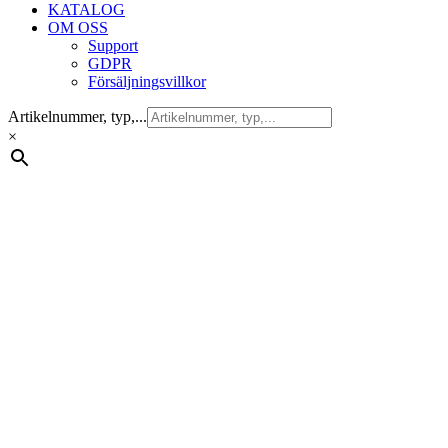
KATALOG
OM OSS
Support
GDPR
Försäljningsvillkor
Artikelnummer, typ,...
×