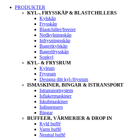
PRODUKTER
KYL-, FRYSSKÅP & BLASTCHILLERS
Kylskåp
Frysskåp
Blastchiller/freezer
Nedkylningskåp
Infrysningsskåp
Bagerikylskåp
Bagerifrysskåp
Sopkyl
KYL- & FRYSRUM
Kylrum
Frysrum
Designa ditt kyl-/frysrum
ISMASKINER, BINGAR & ISTRANSPORT
Istransportsystem
Isflakermaskiner
Iskubmaskiner
Isdispensers
Bingar
BUFFEER, VÄRMERIER & DROP IN
Kyld buffé
Varm buffé
Neutral buffé