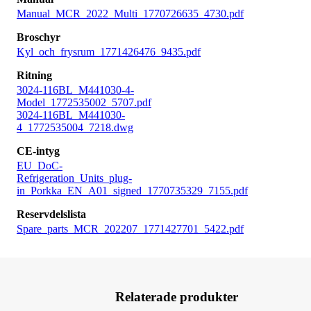
Manual_MCR_2022_Multi_1770726635_4730.pdf
Broschyr
Kyl_och_frysrum_1771426476_9435.pdf
Ritning
3024-116BL_M441030-4-
Model_1772535002_5707.pdf
3024-116BL_M441030-
4_1772535004_7218.dwg
CE-intyg
EU_DoC-
Refrigeration_Units_plug-
in_Porkka_EN_A01_signed_1770735329_7155.pdf
Reservdelslista
Spare_parts_MCR_202207_1771427701_5422.pdf
Relaterade produkter