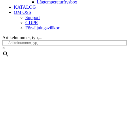
Lågtemperaturfrysbox
KATALOG
OM OSS
Support
GDPR
Försäljningsvillkor
Artikelnummer, typ,...
×