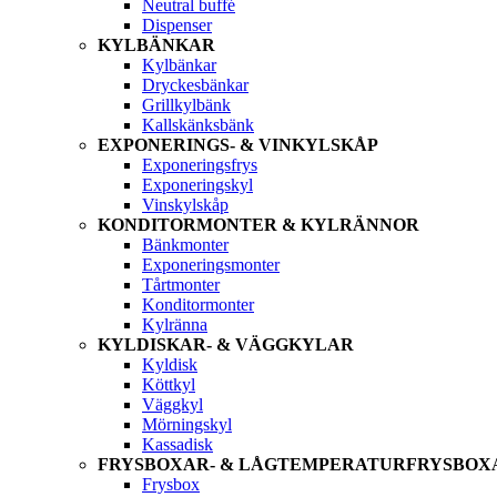
Neutral buffé
Dispenser
KYLBÄNKAR
Kylbänkar
Dryckesbänkar
Grillkylbänk
Kallskänksbänk
EXPONERINGS- & VINKYLSKÅP
Exponeringsfrys
Exponeringskyl
Vinskylskåp
KONDITORMONTER & KYLRÄNNOR
Bänkmonter
Exponeringsmonter
Tårtmonter
Konditormonter
Kylränna
KYLDISKAR- & VÄGGKYLAR
Kyldisk
Köttkyl
Väggkyl
Mörningskyl
Kassadisk
FRYSBOXAR- & LÅGTEMPERATURFRYSBOX
Frysbox