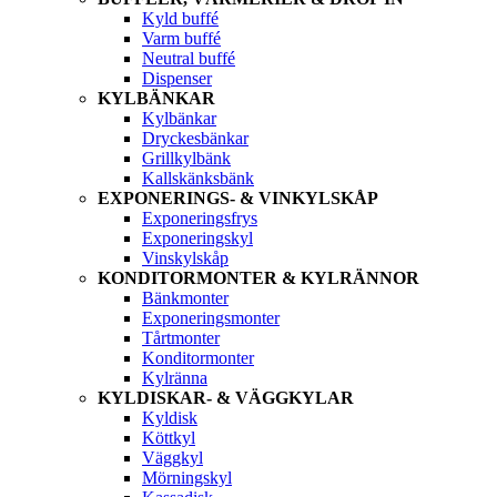
Kyld buffé
Varm buffé
Neutral buffé
Dispenser
KYLBÄNKAR
Kylbänkar
Dryckesbänkar
Grillkylbänk
Kallskänksbänk
EXPONERINGS- & VINKYLSKÅP
Exponeringsfrys
Exponeringskyl
Vinskylskåp
KONDITORMONTER & KYLRÄNNOR
Bänkmonter
Exponeringsmonter
Tårtmonter
Konditormonter
Kylränna
KYLDISKAR- & VÄGGKYLAR
Kyldisk
Köttkyl
Väggkyl
Mörningskyl