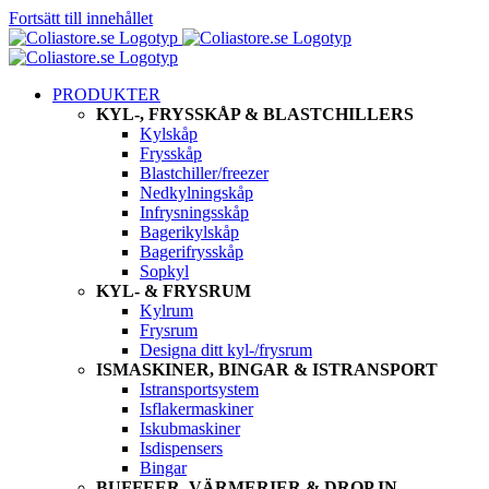
Fortsätt till innehållet
PRODUKTER
KYL-, FRYSSKÅP & BLASTCHILLERS
Kylskåp
Frysskåp
Blastchiller/freezer
Nedkylningskåp
Infrysningsskåp
Bagerikylskåp
Bagerifrysskåp
Sopkyl
KYL- & FRYSRUM
Kylrum
Frysrum
Designa ditt kyl-/frysrum
ISMASKINER, BINGAR & ISTRANSPORT
Istransportsystem
Isflakermaskiner
Iskubmaskiner
Isdispensers
Bingar
BUFFEER, VÄRMERIER & DROP IN