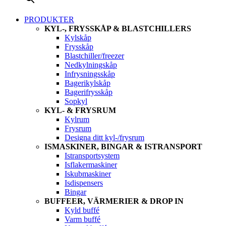
PRODUKTER
KYL-, FRYSSKÅP & BLASTCHILLERS
Kylskåp
Frysskåp
Blastchiller/freezer
Nedkylningskåp
Infrysningsskåp
Bagerikylskåp
Bagerifrysskåp
Sopkyl
KYL- & FRYSRUM
Kylrum
Frysrum
Designa ditt kyl-/frysrum
ISMASKINER, BINGAR & ISTRANSPORT
Istransportsystem
Isflakermaskiner
Iskubmaskiner
Isdispensers
Bingar
BUFFEER, VÄRMERIER & DROP IN
Kyld buffé
Varm buffé