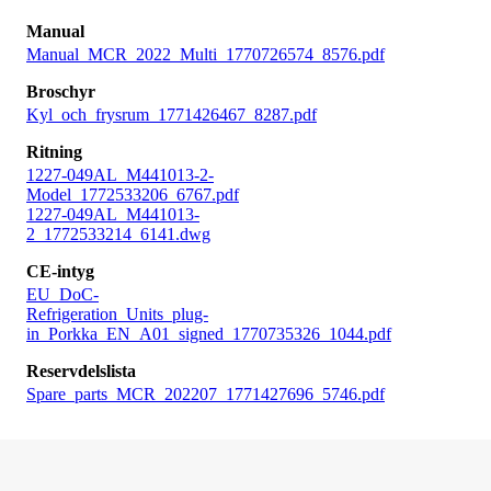
Manual
Manual_MCR_2022_Multi_1770726574_8576.pdf
Broschyr
Kyl_och_frysrum_1771426467_8287.pdf
Ritning
1227-049AL_M441013-2-
Model_1772533206_6767.pdf
1227-049AL_M441013-
2_1772533214_6141.dwg
CE-intyg
EU_DoC-
Refrigeration_Units_plug-
in_Porkka_EN_A01_signed_1770735326_1044.pdf
Reservdelslista
Spare_parts_MCR_202207_1771427696_5746.pdf