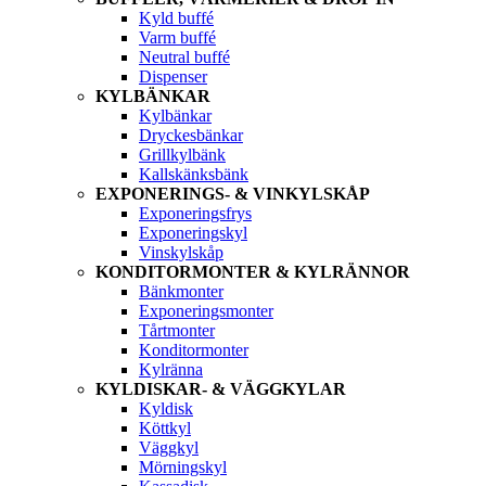
Kyld buffé
Varm buffé
Neutral buffé
Dispenser
KYLBÄNKAR
Kylbänkar
Dryckesbänkar
Grillkylbänk
Kallskänksbänk
EXPONERINGS- & VINKYLSKÅP
Exponeringsfrys
Exponeringskyl
Vinskylskåp
KONDITORMONTER & KYLRÄNNOR
Bänkmonter
Exponeringsmonter
Tårtmonter
Konditormonter
Kylränna
KYLDISKAR- & VÄGGKYLAR
Kyldisk
Köttkyl
Väggkyl
Mörningskyl