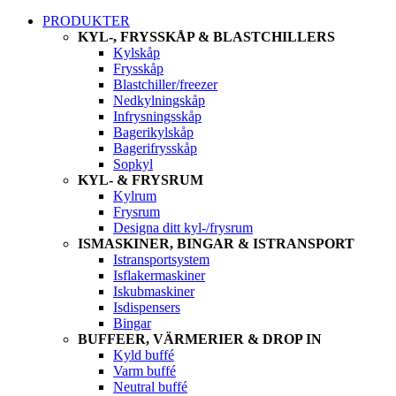
PRODUKTER
KYL-, FRYSSKÅP & BLASTCHILLERS
Kylskåp
Frysskåp
Blastchiller/freezer
Nedkylningskåp
Infrysningsskåp
Bagerikylskåp
Bagerifrysskåp
Sopkyl
KYL- & FRYSRUM
Kylrum
Frysrum
Designa ditt kyl-/frysrum
ISMASKINER, BINGAR & ISTRANSPORT
Istransportsystem
Isflakermaskiner
Iskubmaskiner
Isdispensers
Bingar
BUFFEER, VÄRMERIER & DROP IN
Kyld buffé
Varm buffé
Neutral buffé