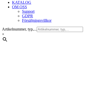
KATALOG
OM OSS
Support
GDPR
Försäljningsvillkor
Artikelnummer, typ,...
×