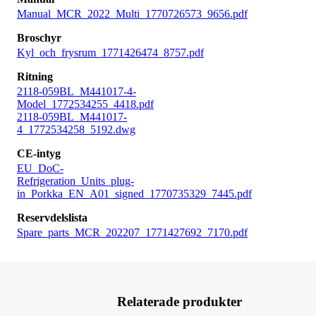
Manual_MCR_2022_Multi_1770726573_9656.pdf
Broschyr
Kyl_och_frysrum_1771426474_8757.pdf
Ritning
2118-059BL_M441017-4-
Model_1772534255_4418.pdf
2118-059BL_M441017-
4_1772534258_5192.dwg
CE-intyg
EU_DoC-
Refrigeration_Units_plug-
in_Porkka_EN_A01_signed_1770735329_7445.pdf
Reservdelslista
Spare_parts_MCR_202207_1771427692_7170.pdf
Relaterade produkter