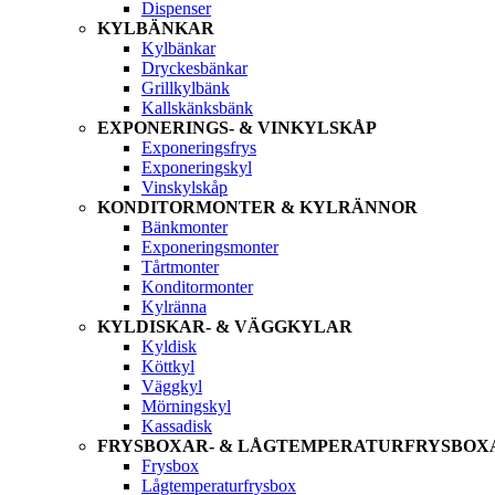
Dispenser
KYLBÄNKAR
Kylbänkar
Dryckesbänkar
Grillkylbänk
Kallskänksbänk
EXPONERINGS- & VINKYLSKÅP
Exponeringsfrys
Exponeringskyl
Vinskylskåp
KONDITORMONTER & KYLRÄNNOR
Bänkmonter
Exponeringsmonter
Tårtmonter
Konditormonter
Kylränna
KYLDISKAR- & VÄGGKYLAR
Kyldisk
Köttkyl
Väggkyl
Mörningskyl
Kassadisk
FRYSBOXAR- & LÅGTEMPERATURFRYSBOX
Frysbox
Lågtemperaturfrysbox