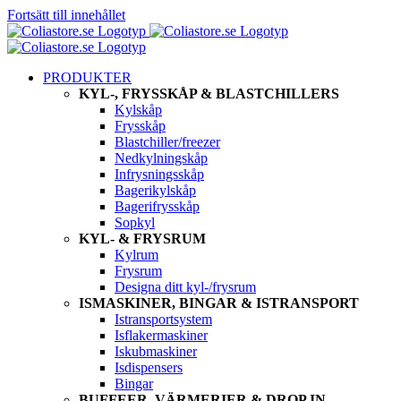
Fortsätt till innehållet
PRODUKTER
KYL-, FRYSSKÅP & BLASTCHILLERS
Kylskåp
Frysskåp
Blastchiller/freezer
Nedkylningskåp
Infrysningsskåp
Bagerikylskåp
Bagerifrysskåp
Sopkyl
KYL- & FRYSRUM
Kylrum
Frysrum
Designa ditt kyl-/frysrum
ISMASKINER, BINGAR & ISTRANSPORT
Istransportsystem
Isflakermaskiner
Iskubmaskiner
Isdispensers
Bingar
BUFFEER, VÄRMERIER & DROP IN