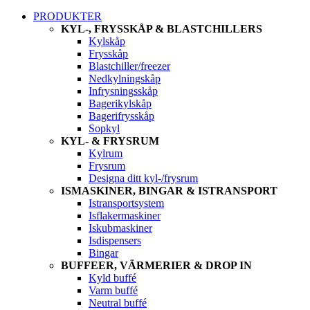
PRODUKTER
KYL-, FRYSSKÅP & BLASTCHILLERS
Kylskåp
Frysskåp
Blastchiller/freezer
Nedkylningskåp
Infrysningsskåp
Bagerikylskåp
Bagerifrysskåp
Sopkyl
KYL- & FRYSRUM
Kylrum
Frysrum
Designa ditt kyl-/frysrum
ISMASKINER, BINGAR & ISTRANSPORT
Istransportsystem
Isflakermaskiner
Iskubmaskiner
Isdispensers
Bingar
BUFFEER, VÄRMERIER & DROP IN
Kyld buffé
Varm buffé
Neutral buffé