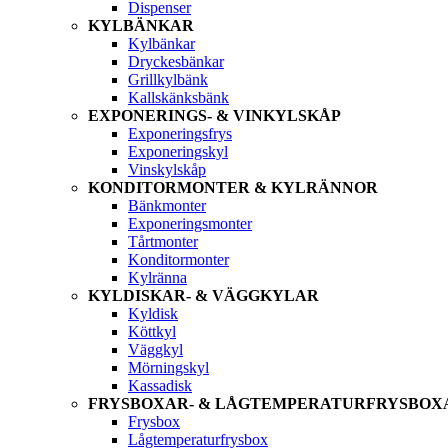
Dispenser
KYLBÄNKAR
Kylbänkar
Dryckesbänkar
Grillkylbänk
Kallskänksbänk
EXPONERINGS- & VINKYLSKÅP
Exponeringsfrys
Exponeringskyl
Vinskylskåp
KONDITORMONTER & KYLRÄNNOR
Bänkmonter
Exponeringsmonter
Tårtmonter
Konditormonter
Kylränna
KYLDISKAR- & VÄGGKYLAR
Kyldisk
Köttkyl
Väggkyl
Mörningskyl
Kassadisk
FRYSBOXAR- & LÅGTEMPERATURFRYSBOX
Frysbox
Lågtemperaturfrysbox