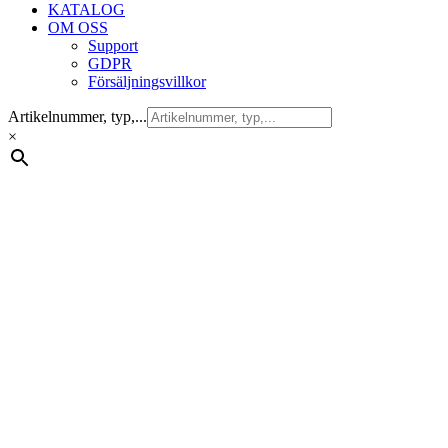
KATALOG
OM OSS
Support
GDPR
Försäljningsvillkor
Artikelnummer, typ,...
×