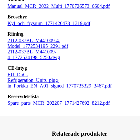
Manual_MCR_2022_Multi_1770726573_6604.pdf
Broschyr
Kyl_och_frysrum_1771426473_1319.pdf
Ritning
2112-037BL_M441009-4-
Model_1772534195_2291.pdf
2112-037BL_M441009-
4_1772534198_5250.dwg
CE-intyg
EU_DoC-
Refrigeration_Units_plug-
in_Porkka_EN_A01_signed_1770735329_3467.pdf
Reservdelslista
Spare_parts_MCR_202207_1771427692_8212.pdf
Relaterade produkter