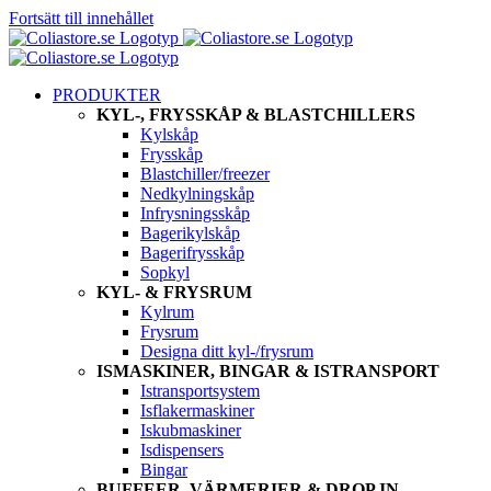
Fortsätt till innehållet
PRODUKTER
KYL-, FRYSSKÅP & BLASTCHILLERS
Kylskåp
Frysskåp
Blastchiller/freezer
Nedkylningskåp
Infrysningsskåp
Bagerikylskåp
Bagerifrysskåp
Sopkyl
KYL- & FRYSRUM
Kylrum
Frysrum
Designa ditt kyl-/frysrum
ISMASKINER, BINGAR & ISTRANSPORT
Istransportsystem
Isflakermaskiner
Iskubmaskiner
Isdispensers
Bingar
BUFFEER, VÄRMERIER & DROP IN