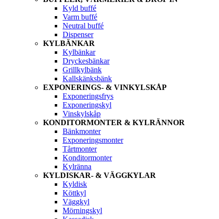
Kyld buffé
Varm buffé
Neutral buffé
Dispenser
KYLBÄNKAR
Kylbänkar
Dryckesbänkar
Grillkylbänk
Kallskänksbänk
EXPONERINGS- & VINKYLSKÅP
Exponeringsfrys
Exponeringskyl
Vinskylskåp
KONDITORMONTER & KYLRÄNNOR
Bänkmonter
Exponeringsmonter
Tårtmonter
Konditormonter
Kylränna
KYLDISKAR- & VÄGGKYLAR
Kyldisk
Köttkyl
Väggkyl
Mörningskyl