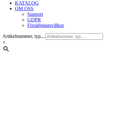
KATALOG
OM OSS
Support
GDPR
Försäljningsvillkor
Artikelnummer, typ,...
×