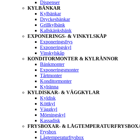
Dispenser
KYLBÄNKAR
Kylbänkar
Dryckesbänkar
Grillkylbänk
Kallskänksbänk
EXPONERINGS- & VINKYLSKÅP
Exponeringsfrys
Exponeringskyl
Vinskylskåp
KONDITORMONTER & KYLRÄNNOR
Bänkmonter
Exponeringsmonter
Tårtmonter
Konditormonter
Kylränna
KYLDISKAR- & VÄGGKYLAR
Kyldisk
Köttkyl
Väggkyl
Mörningskyl
Kassadisk
FRYSBOXAR- & LÅGTEMPERATURFRYSBOX
Frysbox
Lågtemperaturfrysbox