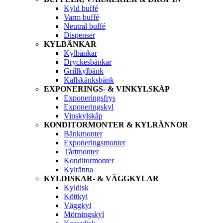
Kyld buffé
Varm buffé
Neutral buffé
Dispenser
KYLBÄNKAR
Kylbänkar
Dryckesbänkar
Grillkylbänk
Kallskänksbänk
EXPONERINGS- & VINKYLSKÅP
Exponeringsfrys
Exponeringskyl
Vinskylskåp
KONDITORMONTER & KYLRÄNNOR
Bänkmonter
Exponeringsmonter
Tårtmonter
Konditormonter
Kylränna
KYLDISKAR- & VÄGGKYLAR
Kyldisk
Köttkyl
Väggkyl
Mörningskyl