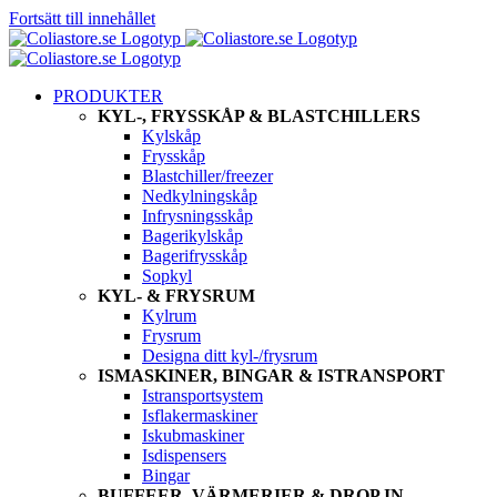
Fortsätt till innehållet
PRODUKTER
KYL-, FRYSSKÅP & BLASTCHILLERS
Kylskåp
Frysskåp
Blastchiller/freezer
Nedkylningskåp
Infrysningsskåp
Bagerikylskåp
Bagerifrysskåp
Sopkyl
KYL- & FRYSRUM
Kylrum
Frysrum
Designa ditt kyl-/frysrum
ISMASKINER, BINGAR & ISTRANSPORT
Istransportsystem
Isflakermaskiner
Iskubmaskiner
Isdispensers
Bingar
BUFFEER, VÄRMERIER & DROP IN