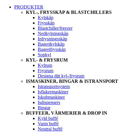
PRODUKTER
KYL-, FRYSSKÅP & BLASTCHILLERS
Kylskåp
Frysskåp
Blastchiller/freezer
Nedkylningskåp
Infrysningsskåp
Bagerikylskåp
Bagerifrysskåp
Sopkyl
KYL- & FRYSRUM
Kylrum
Frysrum
Designa ditt kyl-/frysrum
ISMASKINER, BINGAR & ISTRANSPORT
Istransportsystem
Isflakermaskiner
Iskubmaskiner
Isdispensers
Bingar
BUFFEER, VÄRMERIER & DROP IN
Kyld buffé
Varm buffé
Neutral buffé