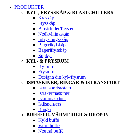
PRODUKTER
KYL-, FRYSSKÅP & BLASTCHILLERS
Kylskåp
Frysskåp
Blastchiller/freezer
Nedkylningskåp
Infrysningsskåp
Bagerikylskåp
Bagerifrysskåp
Sopkyl
KYL- & FRYSRUM
Kylrum
Frysrum
Designa ditt kyl-/frysrum
ISMASKINER, BINGAR & ISTRANSPORT
Istransportsystem
Isflakermaskiner
Iskubmaskiner
Isdispensers
Bingar
BUFFEER, VÄRMERIER & DROP IN
Kyld buffé
Varm buffé
Neutral buffé