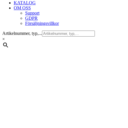
KATALOG
OM OSS
Support
GDPR
Försäljningsvillkor
Artikelnummer, typ,...
×