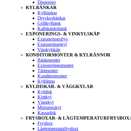
Dispenser
KYLBÄNKAR
Kylbänkar
Dryckesbänkar
Grillkylbänk
Kallskänksbänk
EXPONERINGS- & VINKYLSKÅP
Exponeringsfrys
Exponeringskyl
Vinskylskåp
KONDITORMONTER & KYLRÄNNOR
Bänkmonter
Exponeringsmonter
Tårtmonter
Konditormonter
Kylränna
KYLDISKAR- & VÄGGKYLAR
Kyldisk
Köttkyl
Väggkyl
Mörningskyl
Kassadisk
FRYSBOXAR- & LÅGTEMPERATURFRYSBOX
Frysbox
Lågtemperaturfrysbox