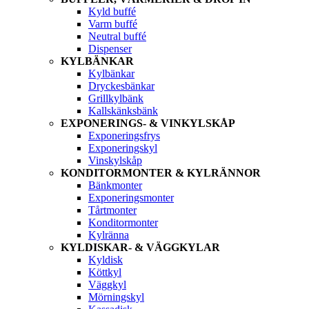
Kyld buffé
Varm buffé
Neutral buffé
Dispenser
KYLBÄNKAR
Kylbänkar
Dryckesbänkar
Grillkylbänk
Kallskänksbänk
EXPONERINGS- & VINKYLSKÅP
Exponeringsfrys
Exponeringskyl
Vinskylskåp
KONDITORMONTER & KYLRÄNNOR
Bänkmonter
Exponeringsmonter
Tårtmonter
Konditormonter
Kylränna
KYLDISKAR- & VÄGGKYLAR
Kyldisk
Köttkyl
Väggkyl
Mörningskyl