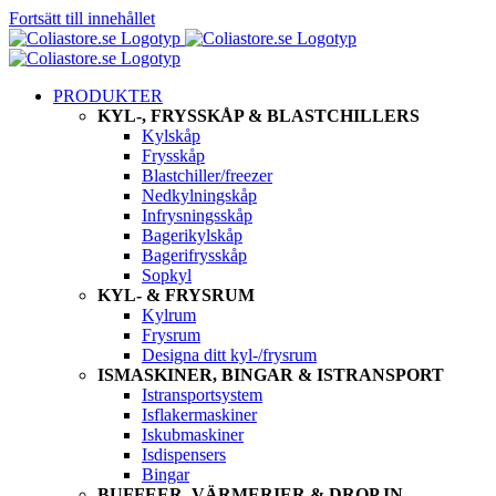
Fortsätt till innehållet
PRODUKTER
KYL-, FRYSSKÅP & BLASTCHILLERS
Kylskåp
Frysskåp
Blastchiller/freezer
Nedkylningskåp
Infrysningsskåp
Bagerikylskåp
Bagerifrysskåp
Sopkyl
KYL- & FRYSRUM
Kylrum
Frysrum
Designa ditt kyl-/frysrum
ISMASKINER, BINGAR & ISTRANSPORT
Istransportsystem
Isflakermaskiner
Iskubmaskiner
Isdispensers
Bingar
BUFFEER, VÄRMERIER & DROP IN