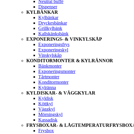
Neutral buffé
Dispenser
KYLBÄNKAR
Kylbänkar
Dryckesbänkar
Grillkylbänk
Kallskänksbänk
EXPONERINGS- & VINKYLSKÅP
Exponeringsfrys
Exponeringskyl
Vinskylskåp
KONDITORMONTER & KYLRÄNNOR
Bänkmonter
Exponeringsmonter
Tårtmonter
Konditormonter
Kylränna
KYLDISKAR- & VÄGGKYLAR
Kyldisk
Köttkyl
Väggkyl
Mörningskyl
Kassadisk
FRYSBOXAR- & LÅGTEMPERATURFRYSBOX
Frysbox