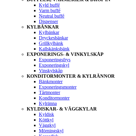
Kyld buffé
Varm buffé
Neutral buffé
Dispenser
KYLBÄNKAR
Kylbänkar
Dryckesbänkar
Grillkylbänk
Kallskänksbänk
EXPONERINGS- & VINKYLSKÅP
Exponeringsfrys
Exponeringskyl
Vinskylskåp
KONDITORMONTER & KYLRÄNNOR
Bänkmonter
Exponeringsmonter
Tårtmonter
Konditormonter
Kylränna
KYLDISKAR- & VÄGGKYLAR
Kyldisk
Köttkyl
Väggkyl
Mörningskyl