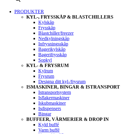
PRODUKTER
KYL-, FRYSSKÅP & BLASTCHILLERS
Kylskåp
Frysskåp
Blastchiller/freezer
Nedkylningskåp
Infrysningsskåp
Bagerikylskåp
Bagerifrysskåp
Sopkyl
KYL- & FRYSRUM
Kylrum
Frysrum
Designa ditt kyl-/frysrum
ISMASKINER, BINGAR & ISTRANSPORT
Istransportsystem
Isflakermaskiner
Iskubmaskiner
Isdispensers
Bingar
BUFFEER, VÄRMERIER & DROP IN
Kyld buffé
Varm buffé