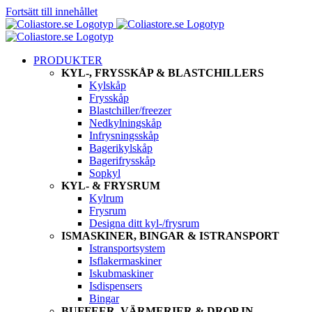
Fortsätt till innehållet
PRODUKTER
KYL-, FRYSSKÅP & BLASTCHILLERS
Kylskåp
Frysskåp
Blastchiller/freezer
Nedkylningskåp
Infrysningsskåp
Bagerikylskåp
Bagerifrysskåp
Sopkyl
KYL- & FRYSRUM
Kylrum
Frysrum
Designa ditt kyl-/frysrum
ISMASKINER, BINGAR & ISTRANSPORT
Istransportsystem
Isflakermaskiner
Iskubmaskiner
Isdispensers
Bingar
BUFFEER, VÄRMERIER & DROP IN