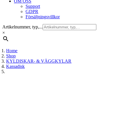
OM OSS
Support
GDPR
Försäljningsvillkor
Artikelnummer, typ,...
×
Home
Shop
KYLDISKAR- & VÄGGKYLAR
Kassadisk