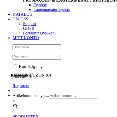
FRYSBOXAR- & LÅGTEMPERATURFRYSBOX
Frysbox
Lågtemperaturfrysbox
KATALOG
OM OSS
Support
GDPR
Försäljningsvillkor
MITT KONTO
Kom ihåg mig
Kassadisk LUZON 0.4
Registrera
Artikelnummer, typ,...
×
PRODUKTER