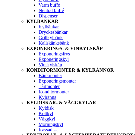
Varm buffé
Neutral buffé
Dispenser
KYLBÄNKAR
Kylbänkar
Dryckesbänkar
Grillkylbänk
Kallskänksbänk
EXPONERINGS- & VINKYLSKÅP
Exponeringsfrys
Exponeringskyl
Vinskylskåp
KONDITORMONTER & KYLRÄNNOR
Bänkmonter
Exponeringsmonter
Tårtmonter
Konditormonter
Kylränna
KYLDISKAR- & VÄGGKYLAR
Kyldisk
Köttkyl
Väggkyl
Mörningskyl
Kassadisk