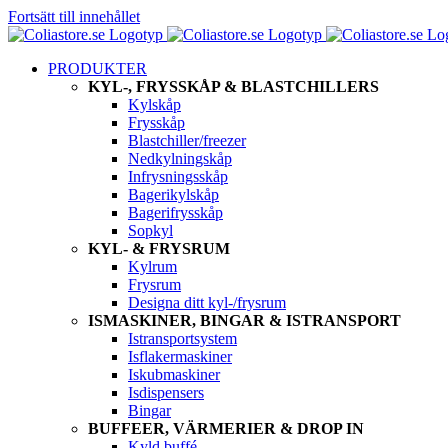
Fortsätt till innehållet
PRODUKTER
KYL-, FRYSSKÅP & BLASTCHILLERS
Kylskåp
Frysskåp
Blastchiller/freezer
Nedkylningskåp
Infrysningsskåp
Bagerikylskåp
Bagerifrysskåp
Sopkyl
KYL- & FRYSRUM
Kylrum
Frysrum
Designa ditt kyl-/frysrum
ISMASKINER, BINGAR & ISTRANSPORT
Istransportsystem
Isflakermaskiner
Iskubmaskiner
Isdispensers
Bingar
BUFFEER, VÄRMERIER & DROP IN
Kyld buffé