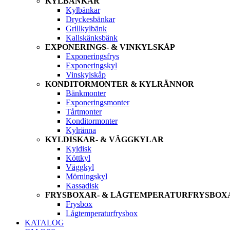
KYLBÄNKAR
Kylbänkar
Dryckesbänkar
Grillkylbänk
Kallskänksbänk
EXPONERINGS- & VINKYLSKÅP
Exponeringsfrys
Exponeringskyl
Vinskylskåp
KONDITORMONTER & KYLRÄNNOR
Bänkmonter
Exponeringsmonter
Tårtmonter
Konditormonter
Kylränna
KYLDISKAR- & VÄGGKYLAR
Kyldisk
Köttkyl
Väggkyl
Mörningskyl
Kassadisk
FRYSBOXAR- & LÅGTEMPERATURFRYSBOX
Frysbox
Lågtemperaturfrysbox
KATALOG