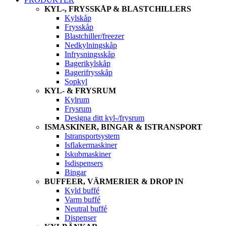
KYL-, FRYSSKÅP & BLASTCHILLERS
Kylskåp
Frysskåp
Blastchiller/freezer
Nedkylningskåp
Infrysningsskåp
Bagerikylskåp
Bagerifrysskåp
Sopkyl
KYL- & FRYSRUM
Kylrum
Frysrum
Designa ditt kyl-/frysrum
ISMASKINER, BINGAR & ISTRANSPORT
Istransportsystem
Isflakermaskiner
Iskubmaskiner
Isdispensers
Bingar
BUFFEER, VÄRMERIER & DROP IN
Kyld buffé
Varm buffé
Neutral buffé
Dispenser