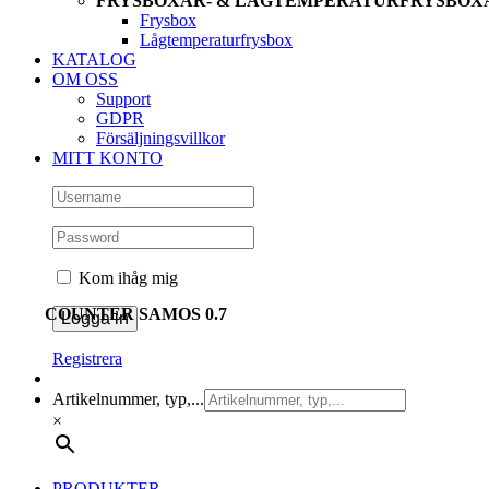
FRYSBOXAR- & LÅGTEMPERATURFRYSBOX
Frysbox
Lågtemperaturfrysbox
KATALOG
OM OSS
Support
GDPR
Försäljningsvillkor
MITT KONTO
Kom ihåg mig
COUNTER SAMOS 0.7
Registrera
Artikelnummer, typ,...
×
PRODUKTER