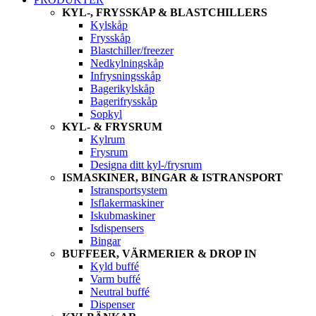
KYL-, FRYSSKÅP & BLASTCHILLERS
Kylskåp
Frysskåp
Blastchiller/freezer
Nedkylningskåp
Infrysningsskåp
Bagerikylskåp
Bagerifrysskåp
Sopkyl
KYL- & FRYSRUM
Kylrum
Frysrum
Designa ditt kyl-/frysrum
ISMASKINER, BINGAR & ISTRANSPORT
Istransportsystem
Isflakermaskiner
Iskubmaskiner
Isdispensers
Bingar
BUFFEER, VÄRMERIER & DROP IN
Kyld buffé
Varm buffé
Neutral buffé
Dispenser