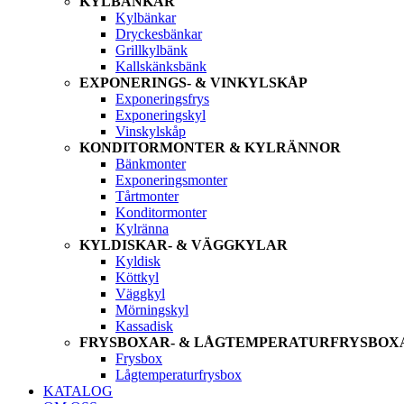
KYLBÄNKAR
Kylbänkar
Dryckesbänkar
Grillkylbänk
Kallskänksbänk
EXPONERINGS- & VINKYLSKÅP
Exponeringsfrys
Exponeringskyl
Vinskylskåp
KONDITORMONTER & KYLRÄNNOR
Bänkmonter
Exponeringsmonter
Tårtmonter
Konditormonter
Kylränna
KYLDISKAR- & VÄGGKYLAR
Kyldisk
Köttkyl
Väggkyl
Mörningskyl
Kassadisk
FRYSBOXAR- & LÅGTEMPERATURFRYSBOX
Frysbox
Lågtemperaturfrysbox
KATALOG