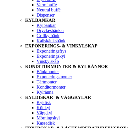
Varm buffé
Neutral buffé
Dispenser
KYLBÄNKAR
Kylbänkar
Dryckesbänkar
Grillkylbänk
Kallskänksbänk
EXPONERINGS- & VINKYLSKÅP
Exponeringsfrys
Exponeringskyl
Vinskylskåp
KONDITORMONTER & KYLRÄNNOR
Bänkmonter
Exponeringsmonter
Tårtmonter
Konditormonter
Kylränna
KYLDISKAR- & VÄGGKYLAR
Kyldisk
Köttkyl
Väggkyl
Mörningskyl
Kassadisk