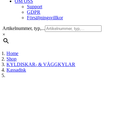
OM OSS
Support
GDPR
Försäljningsvillkor
Artikelnummer, typ,...
×
Home
Shop
KYLDISKAR- & VÄGGKYLAR
Kassadisk