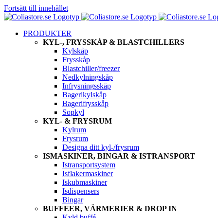
Fortsätt till innehållet
PRODUKTER
KYL-, FRYSSKÅP & BLASTCHILLERS
Kylskåp
Frysskåp
Blastchiller/freezer
Nedkylningskåp
Infrysningsskåp
Bagerikylskåp
Bagerifrysskåp
Sopkyl
KYL- & FRYSRUM
Kylrum
Frysrum
Designa ditt kyl-/frysrum
ISMASKINER, BINGAR & ISTRANSPORT
Istransportsystem
Isflakermaskiner
Iskubmaskiner
Isdispensers
Bingar
BUFFEER, VÄRMERIER & DROP IN
Kyld buffé