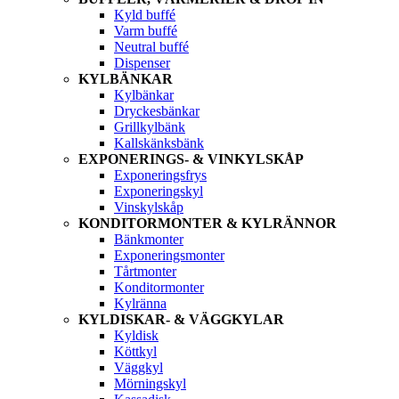
Kyld buffé
Varm buffé
Neutral buffé
Dispenser
KYLBÄNKAR
Kylbänkar
Dryckesbänkar
Grillkylbänk
Kallskänksbänk
EXPONERINGS- & VINKYLSKÅP
Exponeringsfrys
Exponeringskyl
Vinskylskåp
KONDITORMONTER & KYLRÄNNOR
Bänkmonter
Exponeringsmonter
Tårtmonter
Konditormonter
Kylränna
KYLDISKAR- & VÄGGKYLAR
Kyldisk
Köttkyl
Väggkyl
Mörningskyl