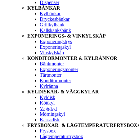
Dispenser
KYLBÄNKAR
Kylbänkar
Dryckesbänkar
Grillkylbänk
Kallskänksbänk
EXPONERINGS- & VINKYLSKÅP
Exponeringsfrys
Exponeringskyl
Vinskylskåp
KONDITORMONTER & KYLRÄNNOR
Bänkmonter
Exponeringsmonter
Tårtmonter
Konditormonter
Kylränna
KYLDISKAR- & VÄGGKYLAR
Kyldisk
Köttkyl
Väggkyl
Mörningskyl
Kassadisk
FRYSBOXAR- & LÅGTEMPERATURFRYSBOX
Frysbox
Lågtemperaturfrysbox