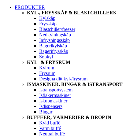
PRODUKTER
KYL-, FRYSSKÅP & BLASTCHILLERS
Kylskåp
Frysskåp
Blastchiller/freezer
Nedkylningskåp
Infrysningsskåp
Bagerikylskåp
Bagerifrysskåp
Sopkyl
KYL- & FRYSRUM
Kylrum
Frysrum
Designa ditt kyl-/frysrum
ISMASKINER, BINGAR & ISTRANSPORT
Istransportsystem
Isflakermaskiner
Iskubmaskiner
Isdispensers
Bingar
BUFFEER, VÄRMERIER & DROP IN
Kyld buffé
Varm buffé
Neutral buffé