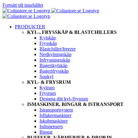
Fortsätt till innehållet
PRODUKTER
KYL-, FRYSSKÅP & BLASTCHILLERS
Kylskåp
Frysskåp
Blastchiller/freezer
Nedkylningskåp
Infrysningsskåp
Bagerikylskåp
Bagerifrysskåp
Sopkyl
KYL- & FRYSRUM
Kylrum
Frysrum
Designa ditt kyl-/frysrum
ISMASKINER, BINGAR & ISTRANSPORT
Istransportsystem
Isflakermaskiner
Iskubmaskiner
Isdispensers
Bingar
BUFFEER, VÄRMERIER & DROP IN