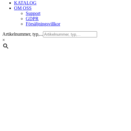
KATALOG
OM OSS
Support
GDPR
Försäljningsvillkor
Artikelnummer, typ,...
×